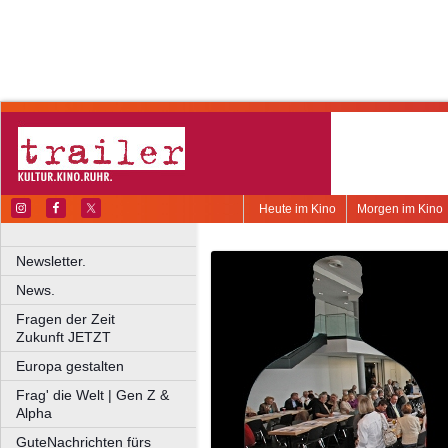
Heute im Kino
Morgen im Kino
Newsletter.
News.
Fragen der Zeit
Zukunft JETZT
Europa gestalten
Frag' die Welt | Gen Z &
Alpha
GuteNachrichten fürs