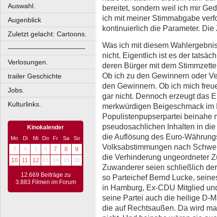
Auswahl.
bereitet, sondern weil ich mir Ge
ich mit meiner Stimmabgabe verf
Augenblick
kontinuierlich die Parameter. Die 
Zuletzt gelacht: Cartoons.
Was ich mit diesem Wahlergebnis
––––––––––––––––––––
nicht. Eigentlich ist es der tatsä
Verlosungen.
deren Bürger mit dem Stimmzette
Ob ich zu den Gewinnern oder Ve
trailer Geschichte
den Gewinnern. Ob ich mich freu
Jobs.
gar nicht. Dennoch erzeugt das E
Kulturlinks.
merkwürdigen Beigeschmack im M
Populistenpupserpartei beinahe 
pseudosachlichen Inhalten in die 
Kinokalender
die Auflösung des Euro-Währungs
Mo
Di
Mi
Do
Fr
Sa
So
Volksabstimmungen nach Schweizer
3
4
5
6
7
8
9
die Verhinderung ungeordneter Z
10
11
12
13
14
15
16
Zuwanderer seien schließlich der
12.669 Beiträge zu
so Parteichef Bernd Lucke, seine
3.883 Filmen im Forum
in Hamburg, Ex-CDU Mitglied und f
seine Partei auch die heilige D-M
die auf Rechtsaußen. Da wird man