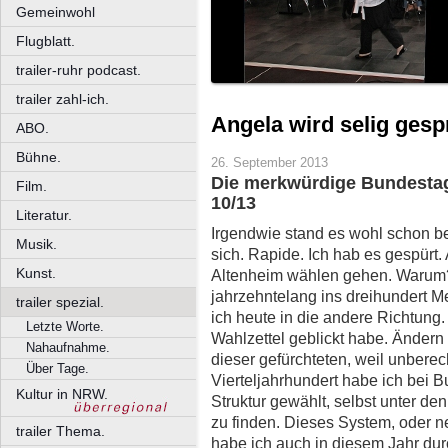
Gemeinwohl
Flugblatt.
trailer-ruhr podcast.
trailer zahl-ich.
Angela wird selig ges
ABO.
Bühne.
26. September 2013
Die merkwürdige Bundestag
Film.
10/13
Literatur.
Irgendwie stand es wohl schon b
Musik.
sich. Rapide. Ich hab es gespürt. 
Kunst.
Altenheim wählen gehen. Warum?
jahrzehntelang ins dreihundert M
trailer spezial.
ich heute in die andere Richtung
Letzte Worte.
Wahlzettel geblickt habe. Ändern t
Nahaufnahme.
dieser gefürchteten, weil unbere
Über Tage.
Vierteljahrhundert habe ich bei
Kultur in NRW.
Struktur gewählt, selbst unter d
zu finden. Dieses System, oder n
trailer Thema.
habe ich auch in diesem Jahr dur