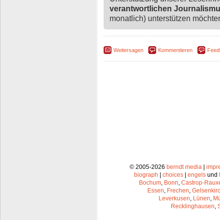
verantwortlichen Journalism
monatlich) unterstützen möchten,
Weitersagen
Kommentieren
Feed
© 2005-2026
berndt media
|
impr
biograph
|
choices
|
engels
und
Bochum
,
Bonn
,
Castrop-Raux
Essen
,
Frechen
,
Gelsenkir
Leverkusen
,
Lünen
,
Mü
Recklinghausen
,