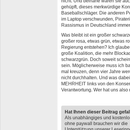
nicht. Und beinahe wären sie au
gehüpft, dieses merkwürdige Ko
Baseballschläger. Die anderen Po
im Laptop verschwunden, Piraterie
Rassismus in Deutschland immer
Was bleibt ist ein großer schwarz
großer rosa, etwas grün, etwas rot
Regierung entstehen? Ich glaube
große Koalition, die mehr Blockad
schwarzgrün. Doch soweit schein
sein. Möglicherweise muss ich ba
mal kreuzen, denn vier Jahre we
nicht durchhalten. Und was dabei 
MEHRHEIT links von den Konservat
Verantwortung. Wer hat uns also 
Hat Ihnen dieser Beitrag gefa
Als unabhängiges und kostenl
ohne paywall brauchen wir die
Unterstützung unserer Leserin