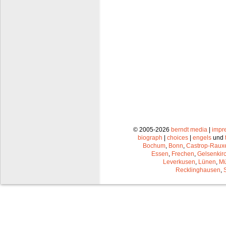
© 2005-2026
berndt media
|
impr
biograph
|
choices
|
engels
und
Bochum
,
Bonn
,
Castrop-Raux
Essen
,
Frechen
,
Gelsenkir
Leverkusen
,
Lünen
,
Mü
Recklinghausen
,