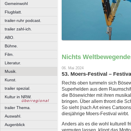
Gemeinwohl
Flugblatt.
trailer-ruhr podcast.
trailer zahl-ich.
ABO.
Bühne.
Film.
Nichts Weltbewegende
Literatur.
06. Mai 2024
Musik.
53. Moers-Festival – Festiva
Kunst.
Rechts oben tummeln sich Bösewic
trailer spezial.
Superhelden aus dem Raumschiff 
die Bösewichter mit ihren musika
Kultur in NRW.
bringen. Über allem thront die S
So sieht (nach Art eines Cartoons
trailer Thema.
diesjährige Moers-Festival wirbt.
Auswahl.
Anders als es die wohl kulturell 
Augenblick
vermuten lassen, klingt das Mott