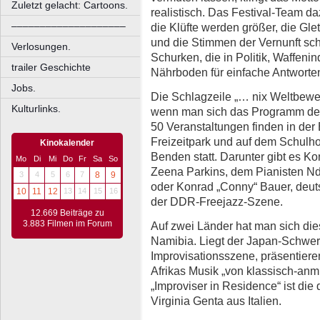
Zuletzt gelacht: Cartoons.
realistisch. Das Festival-Team d
––––––––––––––––––––
die Klüfte werden größer, die Glet
und die Stimmen der Vernunft sch
Verlosungen.
Schurken, die in Politik, Waffeni
trailer Geschichte
Nährboden für einfache Antworte
Jobs.
Die Schlagzeile „… nix Weltbewege
Kulturlinks.
wenn man sich das Programm der 
50 Veranstaltungen finden in der
Freizeitpark und auf dem Schulh
Kinokalender
Benden statt. Darunter gibt es Ko
Mo
Di
Mi
Do
Fr
Sa
So
Zeena Parkins, dem Pianisten N
3
4
5
6
7
8
9
oder Konrad „Conny“ Bauer, deut
10
11
12
13
14
15
16
der DDR-Freejazz-Szene.
12.669 Beiträge zu
3.883 Filmen im Forum
Auf zwei Länder hat man sich die
Namibia. Liegt der Japan-Schwerp
Improvisationsszene, präsentier
Afrikas Musik „von klassisch-an
„Improviser in Residence“ ist die
Virginia Genta aus Italien.