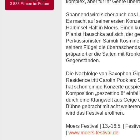
komplex, aber für ihr Genre über
3.883 Filmen im Forum
Spannend wird sicher auch das 
Es macht auf seiner ersten Konze
Halbinsel Halt in Moers. Einen k
Pianist Hauschka auf sich, der 
Perkussionisten Samuli Kosminen 
seinem Flügel die überraschends
präpariert er die Saiten mit Kro
Gegenständen.
Die Nachfolge von Saxophon-Gigan
Residence tritt Carolin Pook an: S
hat schon einige Konzerte gespiel
Komposition „pezzettino 8“ einfal
durch eine Klangwelt aus Geige 
Bühne gebracht mit acht weiteren
wird das Festival eröffnen.
Moers Festival | 13.-16.5. | Festi
|
www.moers-festival.de