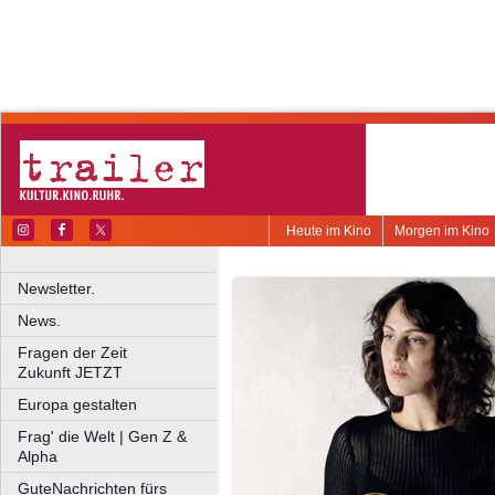
Heute im Kino
Morgen im Kino
Newsletter.
News.
Fragen der Zeit
Zukunft JETZT
Europa gestalten
Frag' die Welt | Gen Z &
Alpha
GuteNachrichten fürs