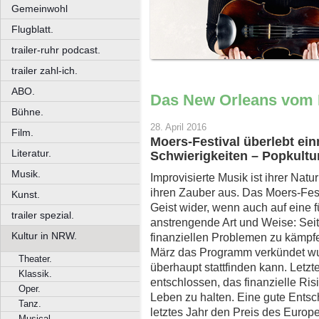
Gemeinwohl
Flugblatt.
trailer-ruhr podcast.
trailer zahl-ich.
ABO.
Das New Orleans vom 
Bühne.
28. April 2016
Film.
Moers-Festival überlebt ein
Literatur.
Schwierigkeiten – Popkultu
Musik.
Improvisierte Musik ist ihrer Na
ihren Zauber aus. Das Moers-Fest
Kunst.
Geist wider, wenn auch auf eine f
trailer spezial.
anstrengende Art und Weise: Seit
Kultur in NRW.
finanziellen Problemen zu kämpfe
März das Programm verkündet wurd
Theater.
überhaupt stattfinden kann. Letzt
Klassik.
entschlossen, das finanzielle Ri
Oper.
Leben zu halten. Eine gute Ents
Tanz.
letztes Jahr den Preis des Europ
Musical.