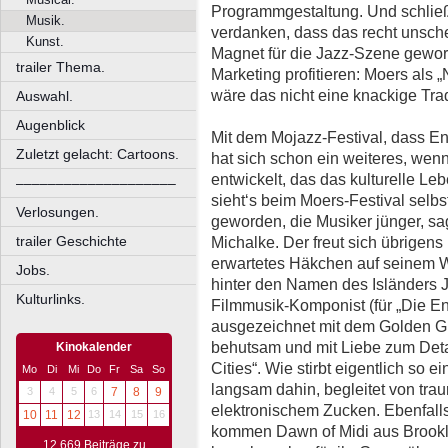
Programmgestaltung. Und schließl
Musik.
verdanken, dass das recht unsch
Kunst.
Magnet für die Jazz-Szene geword
trailer Thema.
Marketing profitieren: Moers als
wäre das nicht eine knackige Tr
Auswahl.
Augenblick
Mit dem Mojazz-Festival, dass End
Zuletzt gelacht: Cartoons.
hat sich schon ein weiteres, wen
entwickelt, das das kulturelle Le
––––––––––––––––––––
sieht‘s beim Moers-Festival selbs
Verlosungen.
geworden, die Musiker jünger, sag
trailer Geschichte
Michalke. Der freut sich übrigens
erwartetes Häkchen auf seinem W
Jobs.
hinter den Namen des Isländers
Kulturlinks.
Filmmusik-Komponist (für „Die E
ausgezeichnet mit dem Golden Gl
behutsam und mit Liebe zum Detai
Kinokalender
Cities“. Wie stirbt eigentlich so 
Mo
Di
Mi
Do
Fr
Sa
So
langsam dahin, begleitet von tr
3
4
5
6
7
8
9
elektronischem Zucken. Ebenfalls
10
11
12
13
14
15
16
kommen Dawn of Midi aus Brookly
12.669 Beiträge zu