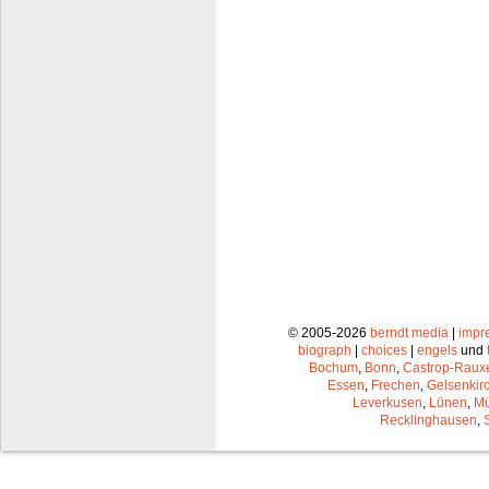
© 2005-2026
berndt media
|
impr
biograph
|
choices
|
engels
und
Bochum
,
Bonn
,
Castrop-Raux
Essen
,
Frechen
,
Gelsenkir
Leverkusen
,
Lünen
,
Mü
Recklinghausen
,