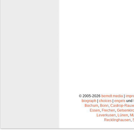
© 2005-2026
berndt media
|
impr
biograph
|
choices
|
engels
und
Bochum
,
Bonn
,
Castrop-Raux
Essen
,
Frechen
,
Gelsenkir
Leverkusen
,
Lünen
,
Mü
Recklinghausen
,