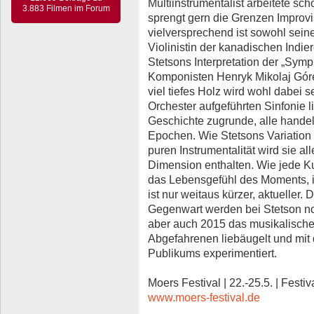
Multiinstrumentalist arbeitete sc
3.883 Filmen im Forum
sprengt gern die Grenzen Improvi
vielversprechend ist sowohl sein
Violinistin der kanadischen Indie
Stetsons Interpretation der „Sym
Komponisten Henryk Mikolaj Górec
viel tiefes Holz wird wohl dabei s
Orchester aufgeführten Sinfonie l
Geschichte zugrunde, alle handel
Epochen. Wie Stetsons Variation a
puren Instrumentalität wird sie al
Dimension enthalten. Wie jede Ku
das Lebensgefühl des Moments, in 
ist nur weitaus kürzer, aktueller. 
Gegenwart werden bei Stetson no
aber auch 2015 das musikalisch
Abgefahrenen liebäugelt und mit 
Publikums experimentiert.
Moers Festival | 22.-25.5. | Festi
www.moers-festival.de