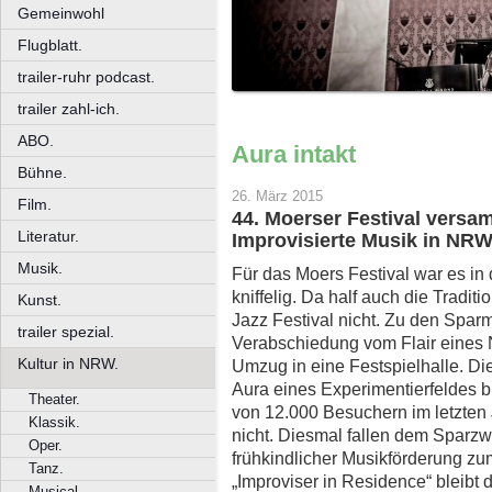
Gemeinwohl
Flugblatt.
trailer-ruhr podcast.
trailer zahl-ich.
ABO.
Aura intakt
Bühne.
26. März 2015
Film.
44. Moerser Festival versam
Literatur.
Improvisierte Musik in NRW
Musik.
Für das Moers Festival war es in d
kniffelig. Da half auch die Tradit
Kunst.
Jazz Festival nicht. Zu den Spa
trailer spezial.
Verabschiedung vom Flair eines
Kultur in NRW.
Umzug in eine Festspielhalle. Di
Aura eines Experimentierfeldes bli
Theater.
von 12.000 Besuchern im letzten J
Klassik.
nicht. Diesmal fallen dem Sparzw
Oper.
frühkindlicher Musikförderung zum 
Tanz.
„Improviser in Residence“ bleibt
Musical.