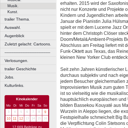
erhalten. 2015 wird der Saxofoni
Musik.
nicht nur Konzerte und Projekte 
Kunst.
Kindern und Jugendlichen arbeite
trailer Thema.
Januar die Pianistin Julia Hülsma
spielt er mit dem Lucerne Jazz Or
Auswahl.
hinter dem Christoph Clöser stec
Augenblick
Doom/Metal&Ambient-Projekts Bo
Zuletzt gelacht: Cartoons.
Abschluss am Freitag liefert mit
Funk-Oktett aus Texas, das Reine
––––––––––––––––––––
kleinen New Yorker Club entdeck
Verlosungen.
trailer Geschichte
Seit zehn Jahren künstlerischer Le
durchaus subjektiv und nach eige
Jobs.
jedem Besucher gleichermaßen zu
Kulturlinks.
Improvisierten Musik zum guten T
ist so vielseitig wie die musikali
hauptsächlich europäischen und
Kinokalender
bilden Bassekou Kouyaté aus Mal
Mo
Di
Mi
Do
Fr
Sa
So
Wurzeln in Aleppo liegen, die ex
3
4
5
6
7
8
9
Festspielhalle schmeichelt Big 
10
11
12
13
14
15
16
die Verpflichtung Colin Stetsons 
12.669 Beiträge zu