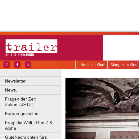
Heute im Kino
Morgen im Kino
Newsletter.
News.
Fragen der Zeit
Zukunft JETZT
Europa gestalten
Frag' die Welt | Gen Z &
Alpha
GuteNachrichten fürs