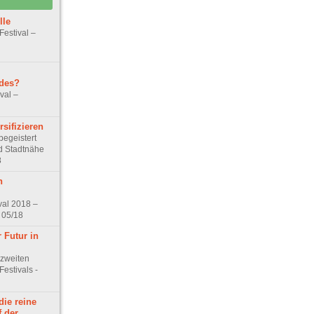
lle
Festival –
des?
val –
sifizieren
begeistert
d Stadtnähe
8
n
val 2018 –
 05/18
 Futur in
zweiten
estivals -
die reine
f der