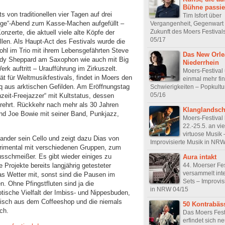
Bühne passie
s von traditionellen vier Tagen auf drei
Tim Isfort über
lge“-Abend zum Kasse-Machen aufgefüllt –
Vergangenheit, Gegenwart
Zukunft des Moers Festivals
nzerte, die aktuell viele alte Köpfe der
05/17
en. Als Haupt-Act des Festivals wurde die
ohl im Trio mit ihrem Lebensgefährten Steve
Das New Orl
dy Sheppard am Saxophon wie auch mit Big
Niederrhein
k auftritt – Uraufführung im Zirkuszelt.
Moers-Festival 
tät für Weltmusikfestivals, findet in Moers den
einmal mehr fin
 aus arktischen Gefilden. Am Eröffnungstag
Schwierigkeiten – Popkult
05/16
zeit-Freejazzer“ mit Kultstatus, dessen
erehrt. Rückkehr nach mehr als 30 Jahren
Klanglandsch
nd Joe Bowie mit seiner Band, Punkjazz,
Moers-Festival
22.-25.5. an vi
virtuose Musik 
ander sein Cello und zeigt dazu Dias von
Improvisierte Musik in NR
rimental mit verschiedenen Gruppen, zum
sschmeißer. Es gibt wieder einiges zu
Aura intakt
44. Moerser Fes
Projekte bereits langjährig getesteter
versammelt int
as Wetter mit, sonst sind die Pausen im
Sets – Improvis
. Ohne Pfingstfluten sind ja die
in NRW 04/15
tische Vielfalt der Imbiss- und Nippesbuden,
risch aus dem Coffeeshop und die niemals
50 Kontrabäs
ch.
Das Moers Fest
erfindet sich n