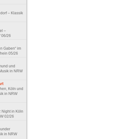
orf – Klassik
el –
W 06/26
en Gaben“ im
hein 05/26
tmund und
 Musik in NRW
rt
hen, Köln und
sik in NRW
Night in Köln
RW 02/26
tmunder
sik in NRW