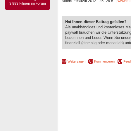
Moers Festival 2012 | 25.-28.5. |
www.moe
3.883 Filmen im Forum
Hat Ihnen dieser Beitrag gefallen?
Als unabhängiges und kostenloses M
paywall brauchen wir die Unterstützun
Leserinnen und Leser. Wenn Sie unse
finanziell (einmalig oder monatlich) unt
Weitersagen
Kommentieren
Feed