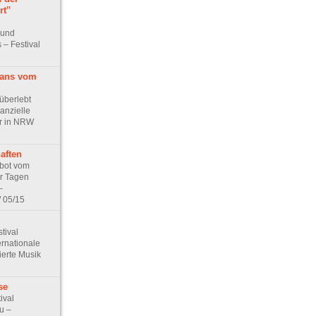
rt‟
 und
 – Festival
eans vom
überlebt
anzielle
ur in NRW
aften
 bot vom
er Tagen
–
W 05/15
tival
ernationale
ierte Musik
se
ival
eu –