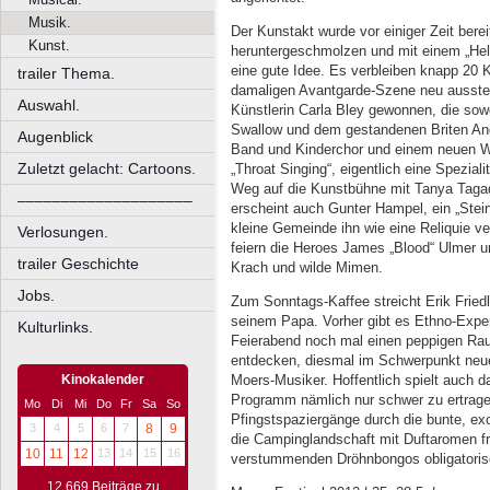
Musik.
Der Kunstakt wurde vor einiger Zeit bereit
Kunst.
heruntergeschmolzen und mit einem „He
eine gute Idee. Es verbleiben knapp 20 Ko
trailer Thema.
damaligen Avantgarde-Szene neu ausstell
Auswahl.
Künstlerin Carla Bley gewonnen, die sow
Swallow und dem gestandenen Briten An
Augenblick
Band und Kinderchor und einem neuen Wer
Zuletzt gelacht: Cartoons.
„Throat Singing“, eigentlich eine Speziali
Weg auf die Kunstbühne mit Tanya Tagaq
––––––––––––––––––––
erscheint auch Gunter Hampel, ein „Stein
kleine Gemeinde ihn wie eine Reliquie v
Verlosungen.
feiern die Heroes James „Blood“ Ulmer u
trailer Geschichte
Krach und wilde Mimen.
Jobs.
Zum Sonntags-Kaffee streicht Erik Friedl
seinem Papa. Vorher gibt es Ethno-Expe
Kulturlinks.
Feierabend noch mal einen peppigen Rau
entdecken, diesmal im Schwerpunkt neue 
Moers-Musiker. Hoffentlich spielt auch d
Kinokalender
Programm nämlich nur schwer zu ertragen
Mo
Di
Mi
Do
Fr
Sa
So
Pfingstspaziergänge durch die bunte, exo
3
4
5
6
7
8
9
die Campinglandschaft mit Duftaromen f
10
11
12
13
14
15
16
verstummenden Dröhnbongos obligatoris
12.669 Beiträge zu