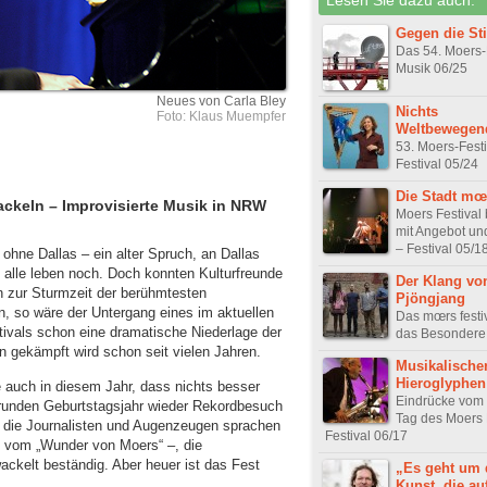
Gegen die Sti
Das 54. Moers-
Musik 06/25
Neues von Carla Bley
Nichts
Foto: Klaus Muempfer
Weltbewegen
53. Moers-Festi
Festival 05/24
Die Stadt mœr
ackeln – Improvisierte Musik in NRW
Moers Festival 
mit Angebot un
– Festival 05/1
ohne Dallas – ein alter Spruch, an Dallas
d alle leben noch. Doch konnten Kulturfreunde
Der Klang vo
 zur Sturmzeit der berühmtesten
Pjöngjang
n, so wäre der Untergang eines im aktuellen
Das mœrs festi
ivals schon eine dramatische Niederlage der
das Besondere
 gekämpft wird schon seit vielen Jahren.
Musikalischer
Hieroglyphen
 auch in diesem Jahr, dass nichts besser
Eindrücke vom 
 runden Geburtstagsjahr wieder Rekordbesuch
Tag des Moers F
– die Journalisten und Augenzeugen sprachen
Festival 06/17
d vom „Wunder von Moers“ –, die
ckelt beständig. Aber heuer ist das Fest
„Es geht um 
Kunst, die au