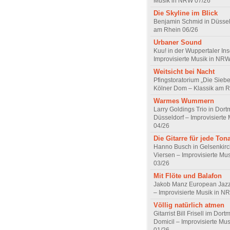
Musik in NRW 07/26
Die Skyline im Blick
Benjamin Schmid in Düsseld
am Rhein 06/26
Urbaner Sound
Kuu! in der Wuppertaler Ins
Improvisierte Musik in NR
Weitsicht bei Nacht
Pfingstoratorium „Die Sieb
Kölner Dom – Klassik am R
Warmes Wummern
Larry Goldings Trio in Dor
Düsseldorf – Improvisierte
04/26
Die Gitarre für jede Tona
Hanno Busch in Gelsenkirc
Viersen – Improvisierte Mu
03/26
Mit Flöte und Balafon
Jakob Manz European Jazz 
– Improvisierte Musik in N
Völlig natürlich atmen
Gitarrist Bill Frisell im Dor
Domicil – Improvisierte Mu