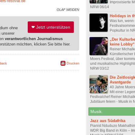
rs-festival.de
Improvisierte M
NRW 06/14
OLAF WEIDEN
Holidays in t
Was tun, wenn 
Festivalsommer 
❤ Jetzt unterstützen
edium ohne
Popkultur in N
g unserer
ren
verantwortlichen Journalismus
„Der Kulturbe
erstützen möchten, klicken Sie bitte hier.
keine Lobby“
Reiner Michalk
Künstlerischer 
Moers Festival, über komm
back
Drucken
und musikalische Highlights
NRW 03/12
Die Zeitlosigk
Avantgarde
40 Jahre Moers 
Mit einer Lege
Festivalchef Reiner Michal
Jubiläum feiern - Musik in
Musik.
Jazz aus Südafrika
Pianist Nduduzo Makhathini
WDR Big Band in Köln – Imp