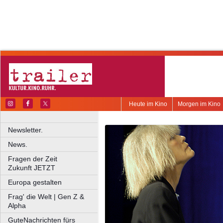
Heute im Kino
Morgen im Kino
Newsletter.
News.
Fragen der Zeit
Zukunft JETZT
Europa gestalten
Frag' die Welt | Gen Z &
Alpha
GuteNachrichten fürs