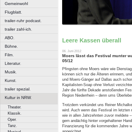
Gemeinwohl
Flugblatt.
trailer-ruhr podcast.
trailer zahl-ich.
ABO.
Leere Kassen überall
Bühne.
06. Juni 2012
Film.
Moers lässt das Festival munter w
05/12
Literatur.
Pfingsten ohne Moers wäre wie Dienstag 
Musik.
können sich nur die Älteren erinnern, un
und Moers-Gänger auf Dallas auch schon
Kunst.
Kapitalisten-Soap ohne Verlust verzichte
trailer spezial.
Jahr die fünfte Dekade anstoßenden Fest
Region Niederrhein – denn ums Überleben
Kultur in NRW.
Trotzdem verkündet uns Reiner Michalke
Theater.
wird. Auch wenn das Festival im letzten
Klassik.
wie in allen Jahrzehnten zuvor meldete 
Oper.
gern andächtig hinter vorgehaltener Han
Tanz.
Finanzierung für die kommenden Jahre wa
angerichtet.
Musical.