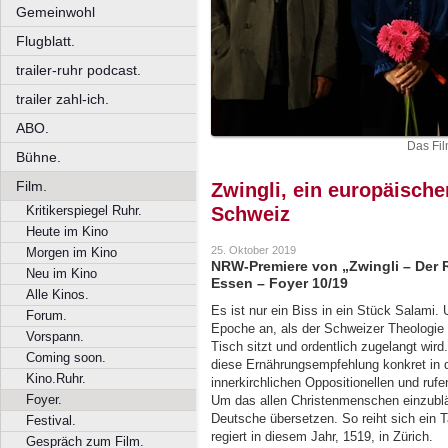
Gemeinwohl
Flugblatt.
trailer-ruhr podcast.
trailer zahl-ich.
ABO.
Das Fil
Bühne.
Film.
Zwingli, ein europäische
Kritikerspiegel Ruhr.
Schweiz
Heute im Kino
25. Oktober 2019
Morgen im Kino
NRW-Premiere von „Zwingli – Der R
Neu im Kino
Essen – Foyer 10/19
Alle Kinos.
Es ist nur ein Biss in ein Stück Salami.
Forum.
Epoche an, als der Schweizer Theologie U
Vorspann.
Tisch sitzt und ordentlich zugelangt wird
Coming soon.
diese Ernährungsempfehlung konkret in d
Kino.Ruhr.
innerkirchlichen Oppositionellen und ruf
Foyer.
Um das allen Christenmenschen einzubläue
Deutsche übersetzen. So reiht sich ein 
Festival.
regiert in diesem Jahr, 1519, in Zürich.
Gespräch zum Film.