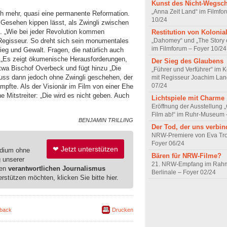
Kunst des Nicht-Wegsc
„Anna Zeit Land“ im Filmfo
ch mehr, quasi eine permanente Reformation.
10/24
Gesehen kippen lässt, als Zwingli zwischen
t. „Wie bei jeder Revolution kommen
Restitution von Kolonia
„Dahomey“ und „The Story 
 Regisseur. So dreht sich sein monumentales
im Filmforum – Foyer 10/24
eg und Gewalt. Fragen, die natürlich auch
. „Es zeigt ökumenische Herausforderungen,
Der Sieg des Glaubens
etwa Bischof Overbeck und fügt hinzu „Die
„Führer und Verführer“ im 
muss dann jedoch ohne Zwingli geschehen, der
mit Regisseur Joachim Lan
07/24
pfte. Als der Visionär im Film von einer Ehe
e Mitstreiter: „Die wird es nicht geben. Auch
Lichtspiele mit Charme
Eröffnung der Ausstellung 
Film ab!“ im Ruhr-Museum 
BENJAMIN TRILLING
Der Tod, der uns verbin
NRW-Premiere von Eva Trob
Foyer 06/24
❤ Jetzt unterstützen
edium ohne
Bären für NRW-Filme?
g unserer
21. NRW-Empfang im Rahm
ren
verantwortlichen Journalismus
Berlinale – Foyer 02/24
erstützen möchten, klicken Sie bitte hier.
back
Drucken