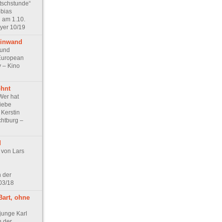
tschstunde“
obias
n am 1.10.
oyer 10/19
einwand
 und
European
 – Kino
ohnt
Wer hat
Liebe
 Kerstin
chtburg –
d
von Lars
n der
03/18
Bart, ohne
junge Karl
n der