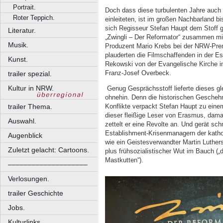
Portrait.
Doch dass diese turbulenten Jahre auch
Roter Teppich.
einleiteten, ist im großen Nachbarland b
sich Regisseur Stefan Haupt dem Stoff 
Literatur.
„Zwingli – Der Reformator“ zusammen mi
Musik.
Produzent Mario Krebs bei der NRW-Premi
plauderten die Filmschaffenden in der E
Kunst.
Rekowski von der Evangelische Kirche i
Franz-Josef Overbeck.
trailer spezial.
Kultur in NRW.
Genug Gesprächsstoff lieferte dieses g
ohnehin. Denn die historischen Geschehn
Konflikte verpackt Stefan Haupt zu einem 
trailer Thema.
dieser fleißige Leser von Erasmus, dama
Auswahl.
zettelt er eine Revolte an. Und gerät sch
Establishment-Krisenmanagern der kathol
Augenblick
wie ein Geistesverwandter Martin Luther
Zuletzt gelacht: Cartoons.
plus frühsozialistischer Wut im Bauch („
Mastkutten“).
––––––––––––––––––––
Verlosungen.
trailer Geschichte
Jobs.
Kulturlinks.