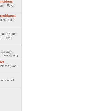
hneidens
rum – Foyer
lraubkunst
of Ne Kuko“
Kölner Odeon
g – Foyer
„Glückauf –
– Foyer 07/24
det
ischs „Ivo“ –
en der 74.