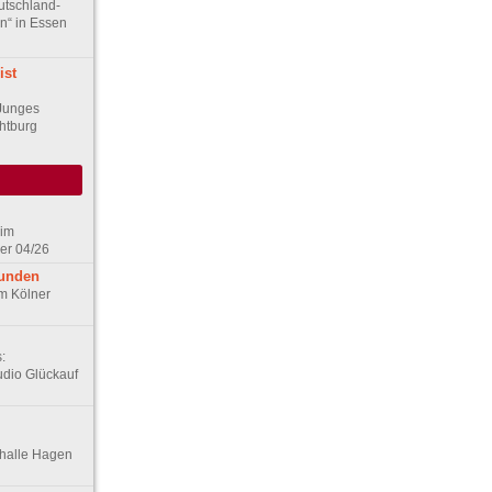
utschland-
n“ in Essen
ist
Junges
chtburg
 im
er 04/26
eunden
im Kölner
:
udio Glückauf
thalle Hagen