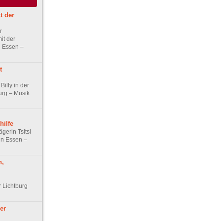
t der
r
it der
rg Essen –
t
Billy in der
urg – Musik
hilfe
gerin Tsitsi
n Essen –
n,
r Lichtburg
er