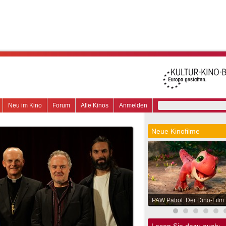
Neu im Kino
Forum
Alle Kinos
Anmelden
Neue Kinofilme
PAW Patrol: Der Dino-Film
Lesen Sie dazu auch: