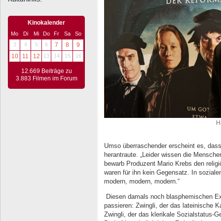
Kinokalender
Mo
Di
Mi
Do
Fr
Sa
So
3
4
5
6
7
8
9
10
11
12
13
14
15
16
12.669 Beiträge zu
3.883 Filmen im Forum
H
Umso überraschender erscheint es, dass
herantraute. „Leider wissen die Mensche
bewarb Produzent Mario Krebs den relig
waren für ihn kein Gegensatz. In sozialen
modern, modern, modern.“
Diesen damals noch blasphemischen Ext
passieren: Zwingli, der das lateinische 
Zwingli, der das klerikale Sozialstatus-G