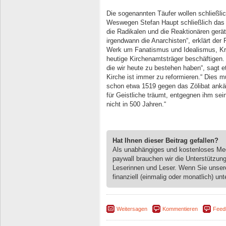
Die sogenannten Täufer wollen schließli
Weswegen Stefan Haupt schließlich das 
die Radikalen und die Reaktionären gerä
irgendwann die Anarchisten“, erklärt der
Werk um Fanatismus und Idealismus, Kri
heutige Kirchenamtsträger beschäftigen
die wir heute zu bestehen haben“, sagt 
Kirche ist immer zu reformieren.“ Dies 
schon etwa 1519 gegen das Zölibat ankäm
für Geistliche träumt, entgegnen ihm sein
nicht in 500 Jahren.“
Hat Ihnen dieser Beitrag gefallen?
Als unabhängiges und kostenloses M
paywall brauchen wir die Unterstützun
Leserinnen und Leser. Wenn Sie unse
finanziell (einmalig oder monatlich) unt
Weitersagen
Kommentieren
Feed