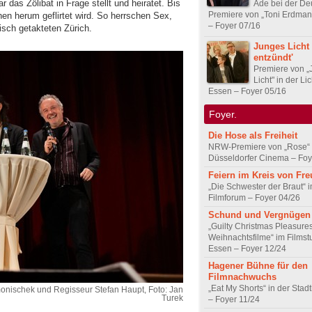
ar das Zölibat in Frage stellt und heiratet. Bis
Ade bei der De
Premiere von „Toni Erdman
hen herum geflirtet wird. So herrschen Sex,
– Foyer 07/16
isch getakteten Zürich.
Junges Licht 
entzündt'
Premiere von „
Licht" in der Li
Essen – Foyer 05/16
Foyer.
Die Hose als Freiheit
NRW-Premiere von „Rose“
Düsseldorfer Cinema – Foy
Feiern im Kreis von Fr
„Die Schwester der Braut“ 
Filmforum – Foyer 04/26
Schund und Vergnügen
„Guilty Christmas Pleasures
Weihnachtsfilme“ im Filmst
Essen – Foyer 12/24
Hagener Bühne für den
Filmnachwuchs
„Eat My Shorts“ in der Stad
monischek und Regisseur Stefan Haupt, Foto: Jan
Turek
– Foyer 11/24