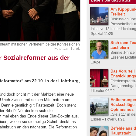
Am Kipppunk
Freiheit
Diskussion übe
Pressefreiheit m
Initiative 18 in der Lichtbu
Spezial 11/25
Sich dem Tex
mteam mit hohen Vertretern beider Konfessionen
ausliefern
Foto: Jan Turek
Bonnie ,Prince‘ 
r Sozialreformer aus der
Essener Lichtb
10/24
Das Vorurteil
Entwicklungs
eformator“ am 22.10. in der Lichtburg,
Friedenspreisträ
Dangarembga i
Literatur 06/22
 Und doch bricht mit der Mahlzeit eine neue
Entbehrunge
lrich Zwingli mit seinen Mitstreitern am
Rückschläge,
. Denn eigentlich gilt Fastenzeit. Doch steht
Optimismus
er Bibel? Nö, denken sich die
„Gleis 11“ in de
en mal eben das Ende dieser Diät-Doktrin aus.
Essen – Foyer 01/21
n, wollen sie die heilige Schrift direkt ins
Tabubruch an den nächsten. Die Reformation
Befehle aus d
Hauptstadt