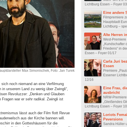
Lichtburg Essen – Foyer 03
Eine andere 
Filmpremiere z
Hauptstadt Eur
Lichtburg – spe
Alte Herren i
West-Premiere
„Kundschafter 
Friedens“ in de
Essen – Foyer 01/17
Carla Juri be
Essen
Premiere „Paula
auptdarsteller Max Simonischek, Foto: Jan Turek
Essener Lichtb
12/16
 sich noch niemand an eine Verfilmung
Eine Frau, di
n in unserem Land zu wenig über Zwingli“,
ausbricht
iösen Revoluzzer: „Denken und Glauben
NRW-Premiere
 Fragen war er sehr radikal. Zwingli ist
„Gleißendes Glü
Lichtburg Essen – Foyer 10
remismus lässt auch der Film flott Revue
Loriots Fema
Kauderwelsch aus der Kirche bannen will.
Peversions
eschirr in den Gotteshäusern für die
Sandra Hüller 