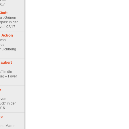
/17
Stadt
ur „Grünen
opas“ in der
zial 02/17
n Action
 von
des
r Lichtburg
zaubert
“ in die
urg – Foyer
e
 von
ck" in der
/16
le
und Maren