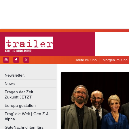
Heute im Kino
Morgen im Kino
Newsletter.
News.
Fragen der Zeit
Zukunft JETZT
Europa gestalten
Frag' die Welt | Gen Z &
Alpha
GuteNachrichten fürs