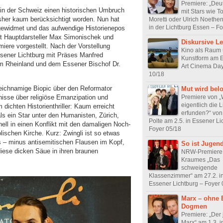
Premiere: „Deu
 in der Schweiz einen historischen Umbruch
mit Stars wie T
isher kaum berücksichtigt worden. Nun hat
Moretti oder Ulrich Noethe
in der Lichtburg Essen – F
gewidmet und das aufwendige Historienepos
t Hauptdarsteller Max Simonischek und
Diskursive L
ere vorgestellt. Nach der Vorstellung
Kino als Raum
ssener Lichtburg mit Präses Manfred
Kunstform am 
m Rheinland und dem Essener Bischof Dr.
Art Cinema Day
10/18
leichnamige Biopic über den Reformator
Mut wird bel
Premiere von „
isse über religiöse Emanzipation und
eigentlich die 
dichten Historienthriller: Kaum erreicht
erfunden?“ von
ls ein Star unter den Humanisten, Zürich,
Polte am 2.5. in Essener Li
nell in einen Konflikt mit den damaligen Noch-
Foyer 05/18
ischen Kirche. Kurz: Zwingli ist so etwas
s – minus antisemitischen Flausen im Kopf,
So ist Jugen
diese dicken Säue in ihren braunen
NRW-Premiere 
Kraumes „Das
schweigende
Klassenzimmer“ am 27.2. i
Essener Lichtburg – Foyer 
Marx – ohne 
Dogmen
Premiere: „Der 
Marx“ am 1.3. i