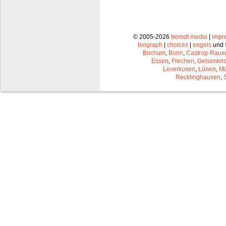
© 2005-2026
berndt media
|
impr
biograph
|
choices
|
engels
und
Bochum
,
Bonn
,
Castrop-Raux
Essen
,
Frechen
,
Gelsenkir
Leverkusen
,
Lünen
,
Mü
Recklinghausen
,