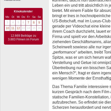
Leben ein und tritt absichtlich in
bietet. Mit einem Faible für absu
Kinokalender
bringt er Ines in hochnotpeinliche
Mo
Di
Mi
Do
Fr
Sa
So
US-Botschaft, mal im Luxus-Club
3
4
5
6
7
8
9
gerade per Videochat eine kleine
10
11
12
13
14
15
16
ihrem Coach durchzieht, lauert e
12.669 Beiträge zu
Firma und spielt vor den Arbeitsk
3.883 Filmen im Forum
ziehenden Geschäftsmanns, alias
Scheinwelt sowieso alle nur irge
„performance“ arbeiten, treibt To
Spitze, was er um sich herum wa
Verstellung und Getue ist omnipräs
Übertreibung nur ein bisschen San
ein Mensch?“, fragt er dann irge
wenigen Momente der Ernsthaftig
Das Thema Familie interessiere s
kurzen Gespräch nach dem Film au
statische Familien-Konstellation, 
aufzubrechen. So erfindet sie die
Scherzen herausfordert und nervt.