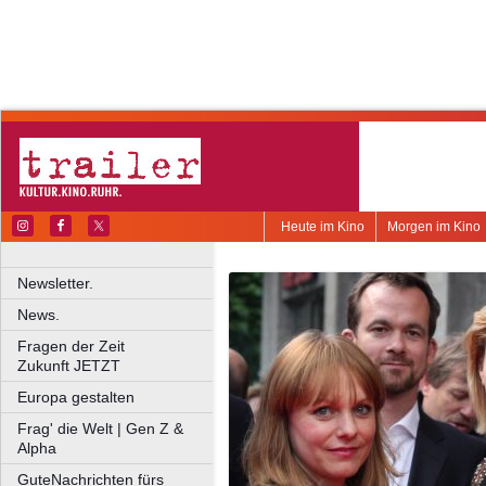
Heute im Kino
Morgen im Kino
Newsletter.
News.
Fragen der Zeit
Zukunft JETZT
Europa gestalten
Frag' die Welt | Gen Z &
Alpha
GuteNachrichten fürs