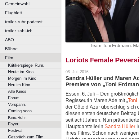
Gemeinwohl
Flugblatt.
trailer-ruhr podcast.
trailer zahl-ich.
ABO.
Team Toni Erdmann: Mare
Bühne.
Film.
Loriots Female Pevers
Kritikerspiegel Ruhr.
Heute im Kino
06. Juli 2016
Sandra Hüller und Maren Ad
Morgen im Kino
Premiere von „Toni Erdmann
Neu im Kino
Alle Kinos.
Essen, 6. Juli – Den größtmöglic
Forum.
Regisseurin Maren Ade mit „
Toni
Vorspann.
der Côte d’Azur überschlug sich d
Coming soon.
diesen ersten deutschen Beitrag 
Kino.Ruhr.
seit acht Jahren. Nun präsentierte
Foyer.
Hauptdarstellerin
Sandra Hüller
i
Festival.
ihres Films. Schon nach wenigen
Gespräch zum Film.