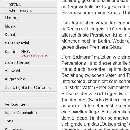
Lichtburg geschmunzelt und dann
Portrait.
außergewöhnliche Tragikomödie bi
Roter Teppich.
Gesangsnummer von Sandra Hüll
Literatur.
Das Team, allen voran der legend
Musik.
äußerten sich begeistert über de
allerschönste Premieren-Kino in 
Kunst.
München noch in Berlin. Weder d
trailer spezial.
geben dieser Premiere Glanz.“
Kultur in NRW.
„Toni Erdmann“ mutet an wie ein
trailer Thema.
Perversions“, und dieser skurrile
Hand durch inszeniert, spinnt das
Auswahl.
Beziehung zwischen Vater und To
Augenblick
unterschiedlicher nicht sein könn
Da ist der Vater (Peter Simonisch
Zuletzt gelacht: Cartoons.
Präsenz, der versucht irgendwie 
––––––––––––––––––––
Tochter Ines (Sandra Hüller), eine
Verlosungen.
nervösen Unternehmensberaterin. D
einer Wellenlänge. Er ist ziemlic
trailer Geschichte
dem Ei gepellt in ihrer beinharte
Jobs.
sich grade um das „Outsourcing“
Kulturlinks.
kümmert, taucht nun überraschend 