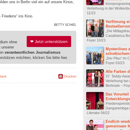
den uns in Berlin viel ein auf unsere Kinos,
Kinoprogrammp
Verleihung in der Wolkenbu
11/23
Friedens“ ins Kino.
Verfilmung e
BETTY SCHIEL
Bestsellerro
„Die Mittagsfra
Casablanca B
Foyer 10/23
❤ Jetzt unterstützen
edium ohne
g unserer
Mysteriöses 
ren
verantwortlichen Journalismus
schottischem
erstützen möchten, klicken Sie bitte hier.
„Der Pfau“ im 
Foyer 03/23
Alle Farben d
37. Teddy-Awar
back
Drucken
Verleihung bei 
Berlinale – Foy
Das Vorurteil
Entwicklungs
Friedenspreisträ
Dangarembga i
Literatur 06/22
Endlich wied
gemeinsam fe