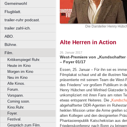
Gemeinwohl
Flugblatt.
trailer-ruhr podcast.
Die Darsteller Henry Hübc
trailer zahl-ich.
ABO.
Alte Herren in Action
Bühne.
Film.
26. Januar 2017
West-Premiere von „Kundschafter 
Kritikerspiegel Ruhr.
– Foyer 01/17
Heute im Kino
Essen, 25. Januar – Für ihn sei es imme
Morgen im Kino
Filmplakat schaut und all die illustren N
Neu im Kino
präsentierte mit seinem Team die West-
Alle Kinos.
des Friedens“ vor großem Publikum in de
Forum.
Henry Hübchen und Winfried Glatzeder beg
unkompliziert mit ihren Fans am roten T
Vorspann.
etwas entspannt Heiteres. Die „
Kundscha
Coming soon.
abgehalfterter DDR-Agenten im Ruhestan
Kino.Ruhr.
heiklen Mission unter die Arme greifen s
Foyer.
alten Kollegen und den designierten Präs
Festival.
Phantasierepublik Katschekistan aus der
Gespräch zum Film.
Friedenskonferenz nach Bonn zu bringen