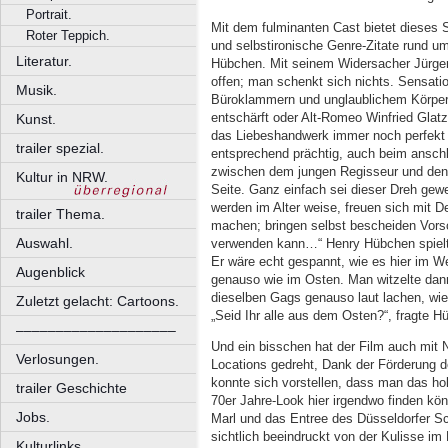
Portrait.
Mit dem fulminanten Cast bietet dieses Sz
Roter Teppich.
und selbstironische Genre-Zitate rund u
Literatur.
Hübchen. Mit seinem Widersacher Jürge
offen; man schenkt sich nichts. Sensatio
Musik.
Büroklammern und unglaublichem Körperw
entschärft oder Alt-Romeo Winfried Glat
Kunst.
das Liebeshandwerk immer noch perfekt 
trailer spezial.
entsprechend prächtig, auch beim ansch
zwischen dem jungen Regisseur und den
Kultur in NRW.
Seite. Ganz einfach sei dieser Dreh gewes
werden im Alter weise, freuen sich mit
trailer Thema.
machen; bringen selbst bescheiden Vor
Auswahl.
verwenden kann…“ Henry Hübchen spielte
Er wäre echt gespannt, wie es hier im W
Augenblick
genauso wie im Osten. Man witzelte dann
dieselben Gags genauso laut lachen, wi
Zuletzt gelacht: Cartoons.
„Seid Ihr alle aus dem Osten?“, fragte 
––––––––––––––––––––
Und ein bisschen hat der Film auch mit 
Verlosungen.
Locations gedreht, Dank der Förderung d
konnte sich vorstellen, dass man das ho
trailer Geschichte
70er Jahre-Look hier irgendwo finden kö
Jobs.
Marl und das Entree des Düsseldorfer Sc
sichtlich beeindruckt von der Kulisse im
Kulturlinks.