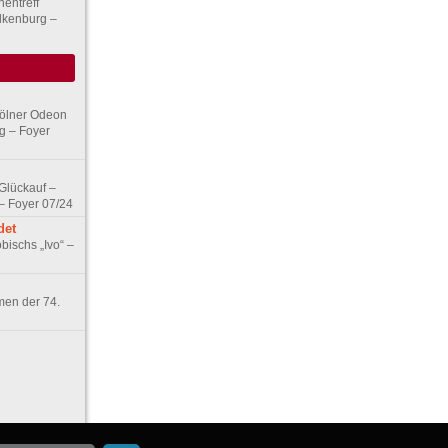
entreff
lkenburg –
Kölner Odeon
g – Foyer
„Glückauf –
– Foyer 07/24
det
ischs „Ivo“ –
en der 74.