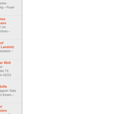
reis-
rg – Foyer
ines
mans
u“ im
ochum –
auf
 Landsitz
Cinedom –
er Welt
d-
der 73.
er 02/23
hilfe
gerin Tsitsi
n Essen –
er
iern