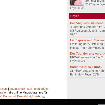
Sommer-Branch
2022 in der Wo
Foyer 06/22
Foyer.
Der Sieg des Glaubens
„Führer und Verführer“ im 
mit Regisseur Joachim Lan
07/24
Lichtspiele mit Charme
Eröffnung der Ausstellung 
Film ab!“ im Ruhr-Museum 
Der Tod, der uns verbin
NRW-Premiere von Eva Trob
Foyer 06/24
Bären für NRW-Filme?
21. NRW-Empfang im Rahm
Berlinale – Foyer 02/24
essum
|
datenschutz
|
agb
|
mediadaten
trailer
- die online Kinoprogramme für
el
,
Dortmund
,
Düsseldorf
,
Duisburg
,
chen
,
Hagen
,
Herne
,
Hürth
,
Köln
,
lheim
,
Neuss
,
Oberhausen
,