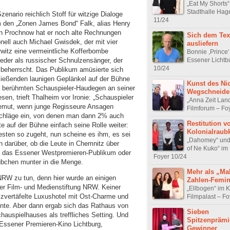
„Eat My Shorts“
Stadthalle Hag
enario reichlich Stoff für witzige Dialoge
11/24
m den „Zonen James Bond“ Falk, alias Henry
n Prochnow hat er noch alte Rechnungen
Sich dem Tex
nell auch Michael Gwisdek, der mit vier
ausliefern
itz eine vermeintliche Kofferbombe
Bonnie ,Prince‘ 
zeder als russischer Schnulzensänger, der
Essener Lichtb
10/24
beherrscht. Das Publikum amüsierte sich
ließenden launigen Geplänkel auf der Bühne
Kunst des Nic
 berühmten Schauspieler-Haudegen an seiner
Wegschneide
en, trieft Thalheim vor Ironie: „Schauspieler
„Anna Zeit Lan
 Demut, wenn junge Regisseure Ansagen
Filmforum – Fo
schläge ein, von denen man dann 2% auch
Restitution v
 auf der Bühne einfach seine Rolle weiter:
Kolonialraub
esten so zugeht, nun scheine es ihm, es sei
„Dahomey“ und 
 darüber, ob die Leute in Chemnitz über
of Ne Kuko“ im
e das Essener Westpremieren-Publikum oder
Foyer 10/24
Hübchen munter in die Menge.
Mehr als „Ma
NRW zu tun, denn hier wurde an einigen
Zahlen-Femi
er Film- und Medienstiftung NRW. Keiner
„Ellbogen“ im K
lzvertäfelte Luxushotel mit Ost-Charme und
Filmpalast – Fo
nnte. Aber dann ergab sich das Rathaus von
Sieben
hauspielhauses als treffliches Setting. Und
Spitzenprämi
 Essener Premieren-Kino Lichtburg,
Gewinner