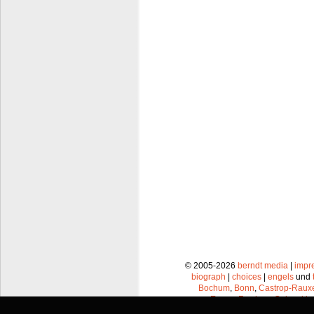
© 2005-2026
berndt media
|
impr
biograph
|
choices
|
engels
und
Bochum
,
Bonn
,
Castrop-Raux
Essen
,
Frechen
,
Gelsenkir
Leverkusen
,
Lünen
,
Mü