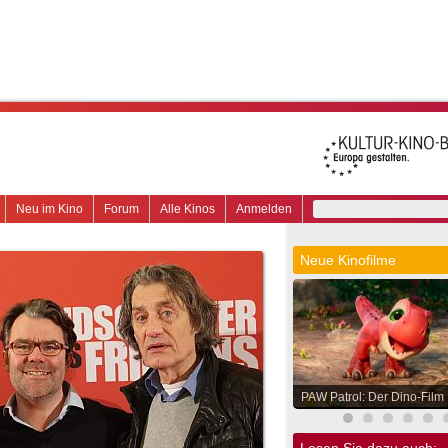
Neu im Kino
Forum
Alle Kinos
Anmelden
Neue Kinofilme
PAW Patrol: Der Dino-Film
Lesen Sie dazu auch: