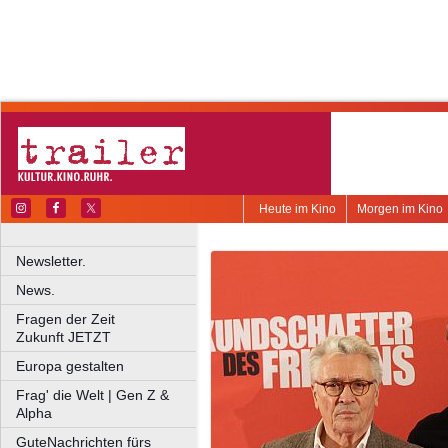
Heute im Kino
Morgen im Kino
Newsletter.
News.
Fragen der Zeit
Zukunft JETZT
Europa gestalten
Frag' die Welt | Gen Z &
Alpha
GuteNachrichten fürs