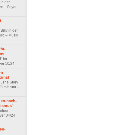
 in der
en – Foyer
t
Billy in der
urg – Musik
ht-
ns
d“ im
yer 10/24
on
kunst
„The Story
 Filmforum –
len-nach-
nismus“
ölner
yer 04/24
en-