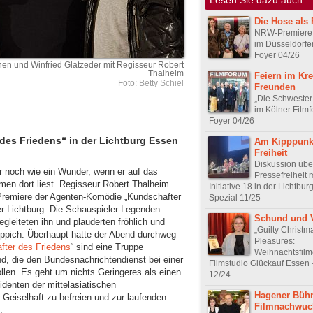
Die Hose als 
NRW-Premiere 
im Düsseldorfe
Foyer 04/26
hen und Winfried Glatzeder mit Regisseur Robert
Thalheim
Feiern im Kre
Foto: Betty Schiel
Freunden
„Die Schwester 
im Kölner Film
Foyer 04/26
des Friedens“ in der Lichtburg Essen
Am Kipppunk
Freiheit
Diskussion übe
r noch wie ein Wunder, wenn er auf das
Pressefreiheit m
amen dort liest. Regisseur Robert Thalheim
Initiative 18 in der Lichtbu
Premiere der Agenten-Komödie „Kundschafter
Spezial 11/25
r Lichtburg. Die Schauspieler-Legenden
Schund und 
leiteten ihn und plauderten fröhlich und
„Guilty Christm
eppich. Überhaupt hatte der Abend durchweg
Pleasures:
fter des Friedens
“ sind eine Truppe
Weihnachtsfilm
d, die den Bundesnachrichtendienst bei einer
Filmstudio Glückauf Essen 
ollen. Es geht um nichts Geringeres als einen
12/24
identen der mittelasiatischen
Hagener Bühn
 Geiselhaft zu befreien und zur laufenden
Filmnachwuc
.