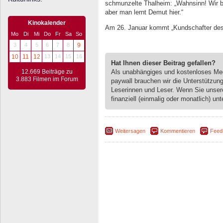
schmunzelte Thalheim: „Wahnsinn! Wir bil
aber man lernt Demut hier.“
Kinokalender
Am 26. Januar kommt „Kundschafter des 
Mo
Di
Mi
Do
Fr
Sa
So
3
4
5
6
7
8
9
10
11
12
13
14
15
16
Hat Ihnen dieser Beitrag gefallen?
12.669 Beiträge zu
Als unabhängiges und kostenloses M
3.883 Filmen im Forum
paywall brauchen wir die Unterstützun
Leserinnen und Leser. Wenn Sie unse
finanziell (einmalig oder monatlich) unt
Weitersagen
Kommentieren
Feed