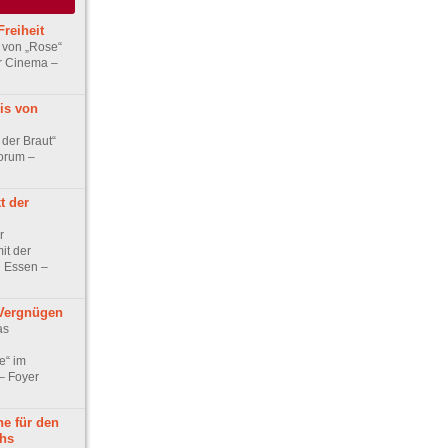
Freiheit
von „Rose“
r Cinema –
is von
der Braut“
forum –
t der
r
it der
rg Essen –
Vergnügen
as
e“ im
– Foyer
e für den
hs