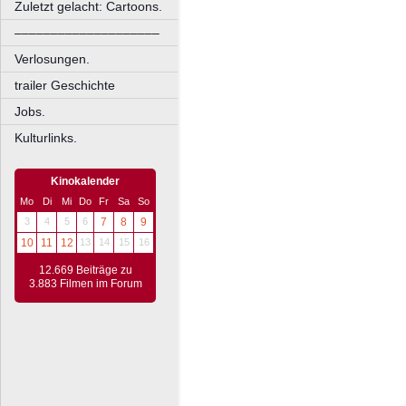
Zuletzt gelacht: Cartoons.
––––––––––––––––––––
Verlosungen.
trailer Geschichte
Jobs.
Kulturlinks.
Kinokalender
Mo
Di
Mi
Do
Fr
Sa
So
3
4
5
6
7
8
9
10
11
12
13
14
15
16
12.669 Beiträge zu
3.883 Filmen im Forum