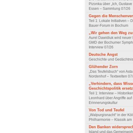
Pizonka über „Ich, Gustave
Essen – Sammlung 07/26
Gegen die Menschenve
Teil 1: Lokale Initiativen – D
Bauer-Forum in Bochum
„Wir gehen den Weg z
Aurel Dawidiuk wird neuer 
GMD der Bochumer Sympho
Interview 07/26
Deutsche Angst
Geschichte und Gedächtnis
Glühender Zorn
„Das Teufelsbuch“ von Asta 
Nordenhof – Textwelten 07
„Verhindern, dass Wiss
Geschichtspolitik ersetz
Teil 1: Interview – Historike
Leonhard über Angriffe auf 
Erinnerungskultur
Von Tod und Teufel
„Walpurgisnacht“ in der Kö
Philharmonie – Klassik am
Den Banken widersprec
Island und das Gemeinwoh