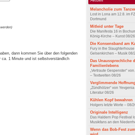
Melancholie zum Tanze
Lost in Lona am 12.8. im F
Dortmund
Mitleid unter Tage
 werden)
Die Manifesta 16 in Bochum
König-Kirche – Kunst 08/26
Die Konsensband am K
Fury in the Slaughterhouse 
 haben, dann kommen Sie über den folgenden
Gelsenkirchen – Musik 08/
ca. 1 Minute und ist selbstverständlich
Das Unaussprechliche 
Familienlebens
„Vertraute Gespenster“ vo
– Textwelten 08/26
Verglimmende Hoffnun
„Zündhölzer“ von Yevgenia
Literatur 08/26
Kühlen Kopf bewahren
Holgers letzte Worte – 08/2
Originale Intelligenz
Das Haldern Pop Festival l
Musikfans an den Niederrh
Wenn das Bob-Fest zum
wird