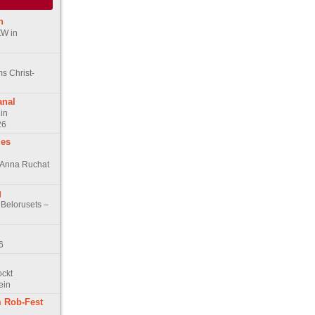
n
ZW in
s Christ-
anal
in
26
des
n Anna Ruchat
g
 Belorusets –
6
ockt
ein
 Rob-Fest