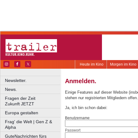
Heute im Kino
Morgen im Kino
Anmelden.
Newsletter.
News.
Einige Features auf dieser Website (ins
stehen nur registrierten Mitgliedern offen.
Fragen der Zeit
Zukunft JETZT
Ja, ich bin schon dabei:
Europa gestalten
Benutzername
Frag' die Welt | Gen Z &
Alpha
Passwort
GuteNachrichten fürs