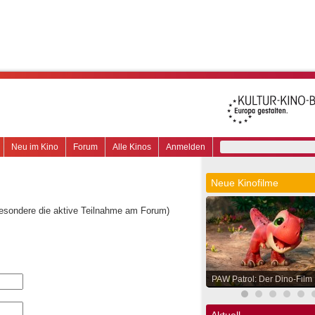
Neu im Kino
Forum
Alle Kinos
Anmelden
Neue Kinofilme
besondere die aktive Teilnahme am Forum)
PAW Patrol: Der Dino-Film
Aktuell