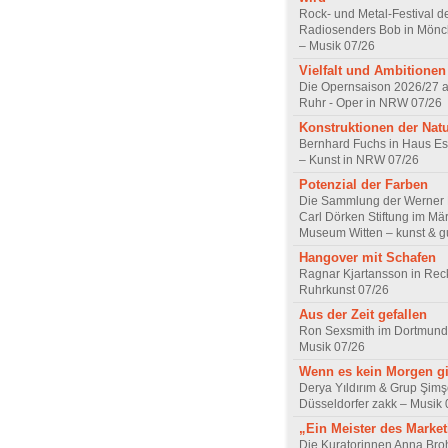
Rock- und Metal-Festival d
Radiosenders Bob in Mön
– Musik 07/26
Vielfalt und Ambitionen
Die Opernsaison 2026/27 
Ruhr - Oper in NRW 07/26
Konstruktionen der Nat
Bernhard Fuchs in Haus Est
– Kunst in NRW 07/26
Potenzial der Farben
Die Sammlung der Werner R
Carl Dörken Stiftung im Mä
Museum Witten – kunst & g
Hangover mit Schafen
Ragnar Kjartansson in Rec
Ruhrkunst 07/26
Aus der Zeit gefallen
Ron Sexsmith im Dortmund
Musik 07/26
Wenn es kein Morgen gi
Derya Yıldırım & Grup Şimş
Düsseldorfer zakk – Musik 
„Ein Meister des Marke
Die Kuratorinnen Anna Br