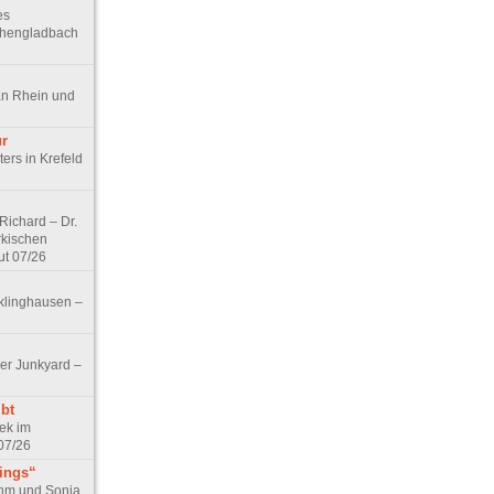
es
chengladbach
an Rhein und
ur
ers in Krefeld
ichard – Dr.
rkischen
ut 07/26
klinghausen –
er Junkyard –
bt
ek im
07/26
tings“
ohm und Sonja