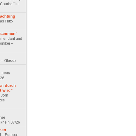
 Courbet“ in
rachtung
as Fritz-
usammen“
Intendant und
niker –
 – Glosse
Olivia
/26
en durch
t wird“
r Jörn
die
lner
 Rhein 07/26
hen
l – Europa-