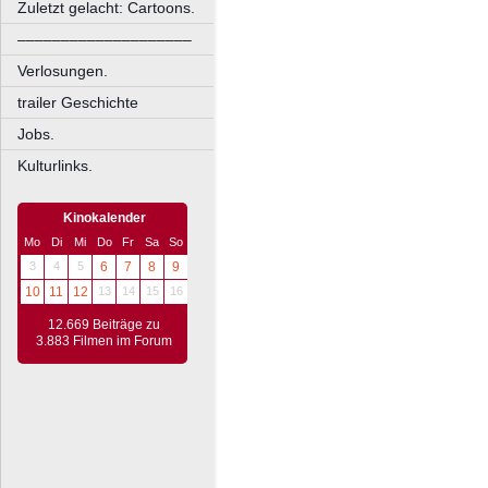
Zuletzt gelacht: Cartoons.
––––––––––––––––––––
Verlosungen.
trailer Geschichte
Jobs.
Kulturlinks.
Kinokalender
Mo
Di
Mi
Do
Fr
Sa
So
3
4
5
6
7
8
9
10
11
12
13
14
15
16
12.669 Beiträge zu
3.883 Filmen im Forum