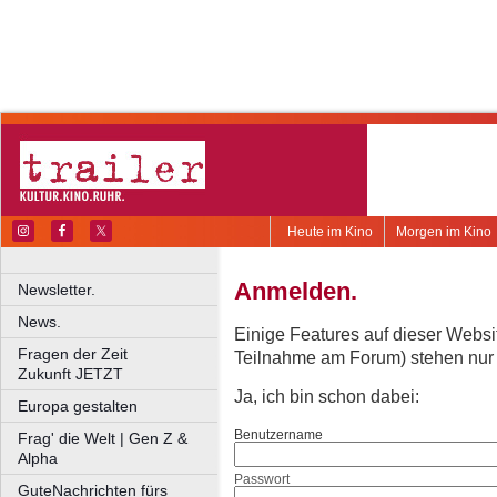
Heute im Kino
Morgen im Kino
Anmelden.
Newsletter.
News.
Einige Features auf dieser Websi
Fragen der Zeit
Teilnahme am Forum) stehen nur re
Zukunft JETZT
Ja, ich bin schon dabei:
Europa gestalten
Benutzername
Frag' die Welt | Gen Z &
Alpha
Passwort
GuteNachrichten fürs