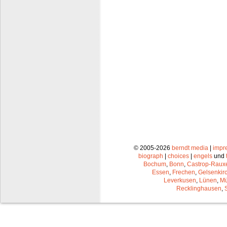
© 2005-2026
berndt media
|
impr
biograph
|
choices
|
engels
und
Bochum
,
Bonn
,
Castrop-Raux
Essen
,
Frechen
,
Gelsenkir
Leverkusen
,
Lünen
,
Mü
Recklinghausen
,