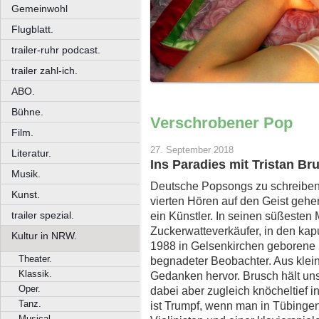
Gemeinwohl
Flugblatt.
trailer-ruhr podcast.
trailer zahl-ich.
ABO.
Bühne.
Verschrobener Pop
Film.
27. September 2018
Literatur.
Ins Paradies mit Tristan B
Musik.
Deutsche Popsongs zu schreiben
Kunst.
vierten Hören auf den Geist gehen,
trailer spezial.
ein Künstler. In seinen süßesten 
Zuckerwatteverkäufer, in den kapu
Kultur in NRW.
1988 in Gelsenkirchen geborene 
Theater.
begnadeter Beobachter. Aus klein
Klassik.
Gedanken hervor. Brusch hält uns 
Oper.
dabei aber zugleich knöcheltief i
Tanz.
ist Trumpf, wenn man in Tübingen
Musical.