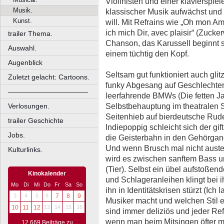
Violinisten und einer klavierspie
Musik.
klassischer Musik aufwächst und
Kunst.
will. Mit Refrains wie „Oh mon Am
ich mich Dir, avec plaisir“ (Zucker
trailer Thema.
Chanson, das Karussell beginnt s
Auswahl.
einem tüchtig den Kopf.
Augenblick
Seltsam gut funktioniert auch gli
Zuletzt gelacht: Cartoons.
funky Abgesang auf Geschlechterk
––––––––––––––––––––
leerfahrende BMWs (Die fetten Ja
Selbstbehauptung im theatralen 
Verlosungen.
Seitenhieb auf bierdeutsche Rudel
trailer Geschichte
Indiepoppig schleicht sich der gi
Jobs.
die Geisterbahn in den Gehörgang
Und wenn Brusch mal nicht austeil
Kulturlinks.
wird es zwischen sanftem Bass und
(Tier). Selbst ein übel aufstoßen
Kinokalender
und Schlageranleihen klingt bei 
Mo
Di
Mi
Do
Fr
Sa
So
ihn in Identitätskrisen stürzt (Ich 
3
4
5
6
7
8
9
Musiker macht und welchen Stil e
10
11
12
13
14
15
16
sind immer deliziös und jeder Re
wenn man beim Mitsingen öfter m
12.669 Beiträge zu