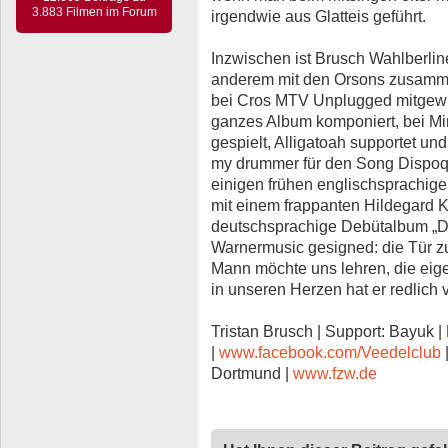
3.883 Filmen im Forum
irgendwie aus Glatteis geführt.
Inzwischen ist Brusch Wahlberline
anderem mit den Orsons zusamme
bei Cros MTV Unplugged mitgewir
ganzes Album komponiert, bei M
gespielt, Alligatoah supportet un
my drummer für den Song Dispoq
einigen frühen englischsprachige
mit einem frappanten Hildegard Kn
deutschsprachige Debütalbum „Das
Warnermusic gesigned: die Tür zum
Mann möchte uns lehren, die eige
in unseren Herzen hat er redlich v
Tristan Brusch | Support: Bayuk |
|
www.facebook.com/Veedelclub
Dortmund |
www.fzw.de