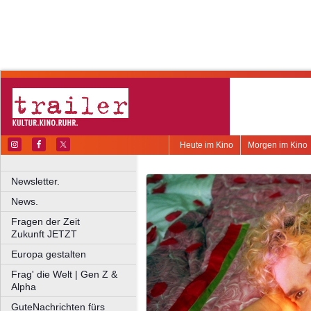
Heute im Kino
Morgen im Kino
Newsletter.
News.
Fragen der Zeit
Zukunft JETZT
Europa gestalten
Frag' die Welt | Gen Z &
Alpha
GuteNachrichten fürs