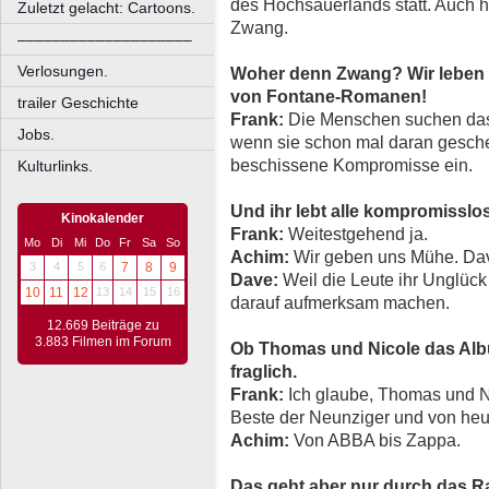
des Hochsauerlands statt. Auch h
Zuletzt gelacht: Cartoons.
Zwang.
––––––––––––––––––––
Verlosungen.
Woher denn Zwang? Wir leben 
von Fontane-Romanen!
trailer Geschichte
Frank:
Die Menschen suchen das 
Jobs.
wenn sie schon mal daran geschei
beschissene Kompromisse ein.
Kulturlinks.
Und ihr lebt alle kompromisslo
Kinokalender
Frank:
Weitestgehend ja.
Mo
Di
Mi
Do
Fr
Sa
So
Achim:
Wir geben uns Mühe. Da
3
4
5
6
7
8
9
Dave:
Weil die Leute ihr Unglück
10
11
12
13
14
15
16
darauf aufmerksam machen.
12.669 Beiträge zu
3.883 Filmen im Forum
Ob Thomas und Nicole das Albu
fraglich.
Frank:
Ich glaube, Thomas und Ni
Beste der Neunziger und von heu
Achim:
Von ABBA bis Zappa.
Das geht aber nur durch das Ra