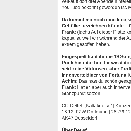
verkauft dort drei Abende hinterei
YouTube bekannt geworden ist. M
Da kommt mir noch eine Idee, 
Gebölke bezeichnen könnte: „G
Frank:
(lacht) Auf dieser Platte 
kaputt ist, weil wir während der 
extrem gesoffen haben.
Eingespielt habt ihr die 19 Song
Punk hin oder her: Ihr wisst do
seid keine Virtuosen, aber Prof
Innenverteidiger von Fortuna K
Achim:
Das hast du schön gesag
Frank:
Hat er, aber auch Innenve
Glanzpunkt setzen.
CD Detlef: „Kaltakquise“ | Konzer
13.12. FZW Dortmund | 28.-29.12.
AK47 Düsseldorf
Über Detlef