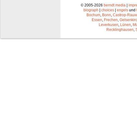
© 2005-2026
berndt media
|
impr
biograph
|
choices
|
engels
und
Bochum
,
Bonn
,
Castrop-Raux
Essen
,
Frechen
,
Gelsenkir
Leverkusen
,
Lünen
,
Mü
Recklinghausen
,