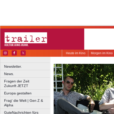
Heute im Kino
Morgen im Kino
Newsletter.
News.
Fragen der Zeit
Zukunft JETZT
Europa gestalten
Frag' die Welt | Gen Z &
Alpha
GuteNachrichten fürs