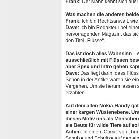
Frank:
Der Mann kennt sich aus
Was machen die anderen beide
Frank:
Ich bin Rechtsanwalt, wie 
Dave:
Ich bin Redakteur bei ein
hervorragenden Magazin, das sich 
den Titel „Flüsse“.
Das ist doch alles Wahnsinn – 
ausschließlich mit Flüssen bes
aber Spex und Intro gehen kapu
Dave:
Das liegt darin, dass Flüss
Schon in der Antike waren sie ei
Vergehen. Um sie herum lassen 
erzählen.
Auf dem alten Nokia-Handy gab
einer kargen Wüstenebene. Un
dieses Motiv uns als Menschen e
als Beute für wilde Tiere auf s
Achim:
In einem Comic von „Tim u
Schulze und Schultze auf den ei