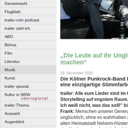
Gemeinwohl
Flugblatt.
trailer-ruhr podcast.
trailer zahl-ich.
ABO.
Bühne.
Film.
„Die Leute auf ihr Un
machen“
Literatur.
Musik.
29. November 2018
Kunst.
Die Kölner Punkrock-Band 
eine einzigartige Stimmfarb
trailer spezial.
trailer
: Alle eure Lieder sind i
Kultur in NRW.
Storytelling auf engstem Raum
ich weiß nicht, was das soll!“ b
trailer Thema.
Frank:
Menschen unserer Generat
Auswahl.
unglücklich, ohne es wahrhaben zu
Augenblick
alten Heimatstadt Neheim-Hüsten, 