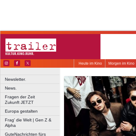
Heute im Kino
Morgen im Kino
Newsletter.
News.
Fragen der Zeit
Zukunft JETZT
Europa gestalten
Frag' die Welt | Gen Z &
Alpha
GuteNachrichten fürs