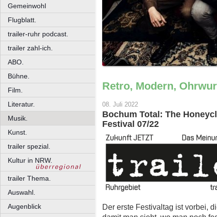
Gemeinwohl
Flugblatt.
trailer-ruhr podcast.
trailer zahl-ich.
ABO.
Bühne.
Retro, Modern, Ohrwu
Film.
Literatur.
08. Juli 2022
Bochum Total: The Honeyclu
Musik.
Festival 07/22
Kunst.
trailer spezial.
Kultur in NRW.
trailer Thema.
Auswahl.
Der erste Festivaltag ist vorbei, 
Augenblick
damit man sieht, wo man noch fe