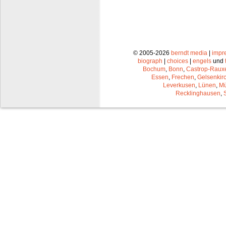
© 2005-2026
berndt media
|
impr
biograph
|
choices
|
engels
und
Bochum
,
Bonn
,
Castrop-Raux
Essen
,
Frechen
,
Gelsenkir
Leverkusen
,
Lünen
,
Mü
Recklinghausen
,