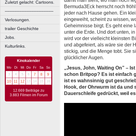
Zuletzt gelacht: Cartoons.
Bermuda3Eck herrscht noch fröhlic
––––––––––––––––––––
jeder nach Hause gehen. Ein klei
eingeweiht, scheint zu wissen, 
Verlosungen.
Geheimnisse birgt. Es geht eine l
trailer Geschichte
unter die Erde. Und dort unten, i
Jobs.
wird vor der vielleicht kleinsten
und abgefeiert, als wäre sie der H
Kulturlinks.
stickig, und die Menge tobt. Sie sin
glücklicher Augen.
Kinokalender
„Jesus, John, Waiting On” – Ist
Mo
Di
Mi
Do
Fr
Sa
So
schon Britpop? Es ist einfach g
3
4
5
6
7
8
9
ist es wahnsinnig gut geschrieb
10
11
12
13
14
15
16
Hook, der Ohrwurm ist da und s
12.669 Beiträge zu
Dauerschleife gedrückt, weil es 
3.883 Filmen im Forum