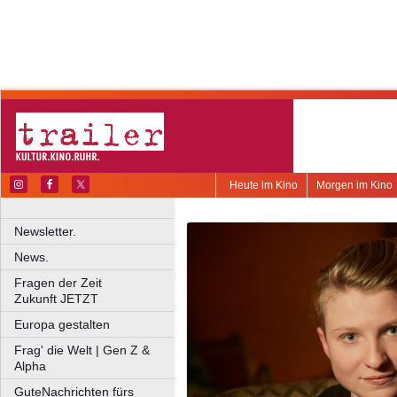
Heute im Kino
Morgen im Kino
Newsletter.
News.
Fragen der Zeit
Zukunft JETZT
Europa gestalten
Frag' die Welt | Gen Z &
Alpha
GuteNachrichten fürs