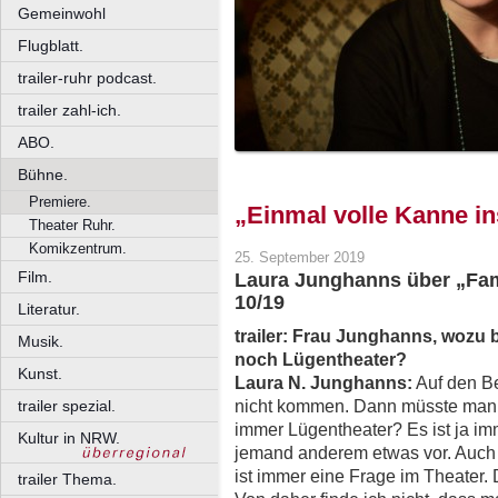
Gemeinwohl
Flugblatt.
trailer-ruhr podcast.
trailer zahl-ich.
ABO.
Bühne.
Premiere.
„Einmal volle Kanne in
Theater Ruhr.
Komikzentrum.
25. September 2019
Film.
Laura Junghanns über „Fam
10/19
Literatur.
trailer: Frau Junghanns, wozu
Musik.
noch Lügentheater?
Kunst.
Laura N. Junghanns:
Auf den Be
nicht kommen. Dann müsste man ja
trailer spezial.
immer Lügentheater? Es ist ja im
Kultur in NRW.
jemand anderem etwas vor. Auch 
ist immer eine Frage im Theater.
trailer Thema.