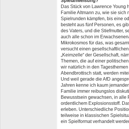
Spielanweisung?
Das Stück von Lawrence Young h
Familie Altmann zu, wie sie sich 
Spielrunden kämpfen, bis eine od
besteht aus fünf Personen, es gibt
des Vaters, und die Stiefmutter, s
auch alle schon im Erwachsenenal
Mikrokosmos für das, was gesamtg
versucht einen gesellschaftlich
„Keimzelle“ der Gesellschaft, näm
Themen, die auf einer politische
wir natürlich in den Tagestheme
Abendbrottisch statt, werden mite
Und weil gerade die AfD angespro
Jahren kenne ich kaum jemanden,
Familie immer reibungslos diskutie
Bewusstsein gewachsen, in alle R
ordentlichem Explosionsstoff. D
erleben. Unterschiedliche Positi
teilweise in klassischen Spielsitu
ein Spielformat verhandelt werde