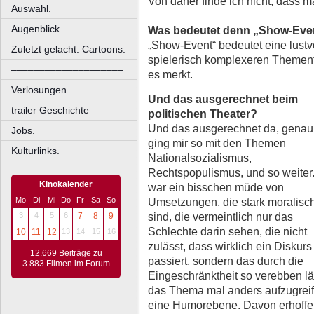
Von daher finde ich nicht, dass 
Auswahl.
Augenblick
Was bedeutet denn „Show-Eve
„Show-Event“ bedeutet eine lustvol
Zuletzt gelacht: Cartoons.
spielerisch komplexeren Themen
––––––––––––––––––––
es merkt.
Verlosungen.
Und das ausgerechnet beim
trailer Geschichte
politischen Theater?
Und das ausgerechnet da, genau
Jobs.
ging mir so mit den Themen
Kulturlinks.
Nationalsozialismus,
Rechtspopulismus, und so weiter.
Kinokalender
war ein bisschen müde von
Umsetzungen, die stark moralisc
Mo
Di
Mi
Do
Fr
Sa
So
sind, die vermeintlich nur das
3
4
5
6
7
8
9
Schlechte darin sehen, die nicht
10
11
12
13
14
15
16
zulässt, dass wirklich ein Diskurs
12.669 Beiträge zu
passiert, sondern das durch die
3.883 Filmen im Forum
Eingeschränktheit so verebben lä
das Thema mal anders aufzugrei
eine Humorebene. Davon erhoffen