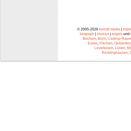
© 2005-2026
berndt media
|
impr
biograph
|
choices
|
engels
und
Bochum
,
Bonn
,
Castrop-Raux
Essen
,
Frechen
,
Gelsenkir
Leverkusen
,
Lünen
,
Mü
Recklinghausen
,