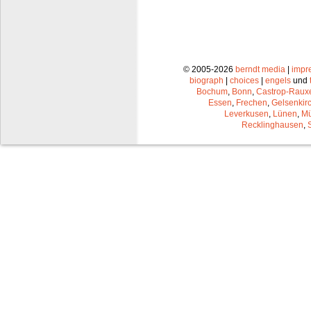
© 2005-2026
berndt media
|
impr
biograph
|
choices
|
engels
und
Bochum
,
Bonn
,
Castrop-Raux
Essen
,
Frechen
,
Gelsenkir
Leverkusen
,
Lünen
,
Mü
Recklinghausen
,