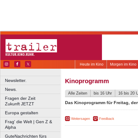
Heute im Kino
Morgen im Kino
Kinoprogramm
Newsletter.
News.
Alle Zeiten
bis 16 Uhr
16 bis 20 
Fragen der Zeit
Das Kinoprogramm für Freitag, den
Zukunft JETZT
Europa gestalten
Weitersagen
Feedback
Frag' die Welt | Gen Z &
Alpha
GuteNachrichten fürs