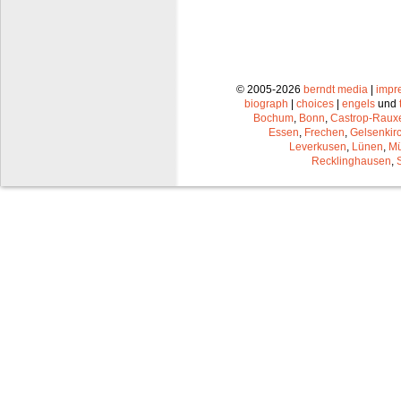
© 2005-2026
berndt media
|
impr
biograph
|
choices
|
engels
und
Bochum
,
Bonn
,
Castrop-Raux
Essen
,
Frechen
,
Gelsenkir
Leverkusen
,
Lünen
,
Mü
Recklinghausen
,