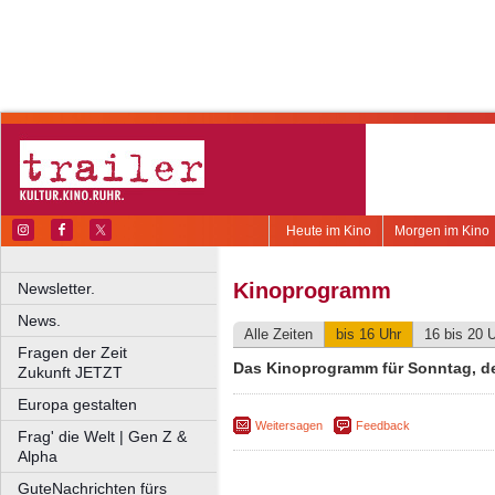
Heute im Kino
Morgen im Kino
Kinoprogramm
Newsletter.
News.
Alle Zeiten
bis 16 Uhr
16 bis 20 
Fragen der Zeit
Das Kinoprogramm für Sonntag, de
Zukunft JETZT
Europa gestalten
Weitersagen
Feedback
Frag' die Welt | Gen Z &
Alpha
GuteNachrichten fürs