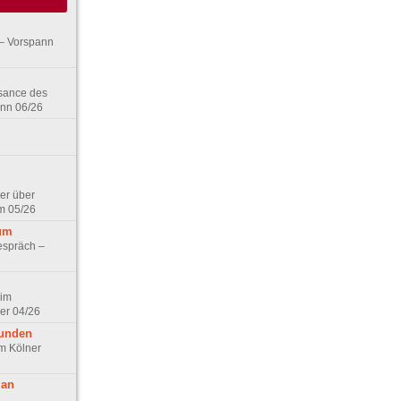
– Vorspann
ssance des
ann 06/26
er über
m 05/26
aum
espräch –
 im
er 04/26
eunden
im Kölner
 an