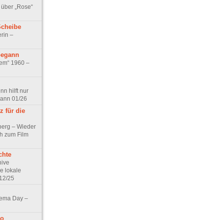
 über „Rose“
Scheibe
rin –
begann
tem“ 1960 –
n hilft nur
pann 01/26
 für die
berg – Wieder
ch zum Film
chte
hive
e lokale
12/25
nema Day –
no