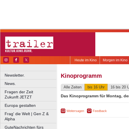
Heute im Kino
Morgen im Kino
Kinoprogramm
Newsletter.
News.
Alle Zeiten
bis 16 Uhr
16 bis 20 
Fragen der Zeit
Das Kinoprogramm für Montag, den
Zukunft JETZT
Europa gestalten
Weitersagen
Feedback
Frag' die Welt | Gen Z &
Alpha
GuteNachrichten fürs