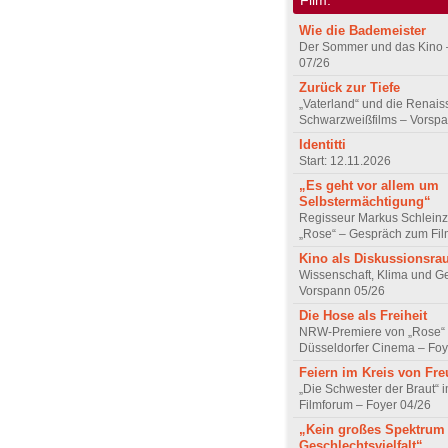
Wie die Bademeister
Der Sommer und das Kino 
07/26
Zurück zur Tiefe
„Vaterland“ und die Renai
Schwarzweißfilms – Vorsp
Identitti
Start: 12.11.2026
„Es geht vor allem um
Selbstermächtigung“
Regisseur Markus Schleinz
„Rose“ – Gespräch zum Fil
Kino als Diskussionsr
Wissenschaft, Klima und G
Vorspann 05/26
Die Hose als Freiheit
NRW-Premiere von „Rose“
Düsseldorfer Cinema – Foy
Feiern im Kreis von Fr
„Die Schwester der Braut“ 
Filmforum – Foyer 04/26
„Kein großes Spektrum
Geschlechtsvielfalt“