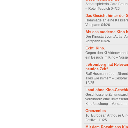
Schauspielerin Caro Braun
– Roter Teppich 04/26
Das Gesicht hinter der 
Hommage an eine Kassiere
Vorspann 04/26
Als das moderne Kino 
Der Kinostart von „Außer A
Vorspann 03/26
Echt. Kino.
Gegen den KI-Videowahnsin
ein Besuch im Kino – Vors
„Stromberg hat Relevanz
heutige Zeit“
Ralf Husmann über „Strom
alles wie immer“ – Gesprä
12/25
Land ohne Kino-Geschi
Geschlossene Zeitungsarc
verhindern eine umfassend
Kinoforschung – Vorspann 
Grenzenlos
10. European Arthouse Ci
Festival 11/25
Mit dem Rotstift ans Ki