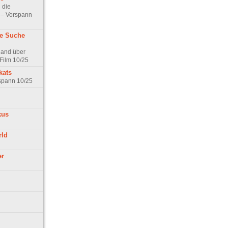
 die
t – Vorspann
ne Suche
land über
Film 10/25
kats
rspann 10/25
kus
rld
er