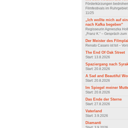
Förderkürzungen bedrohen
Filmfestivals im Ruhrgebie
11/25
„Ich wollte mich auf ei
nach Kafka begeben“
Regisseurin Agnieszka Hol
„Franz K.“ – Gespräch zum 
Der Meister des Filmpla
Renato Casaro ist tot – Vo
The End Of Oak Street
Start: 13.8.2026
Spaziergang nach Syra
Start: 20.8.2026
A Sad and Beautiful Wo
Start: 20.8.2026
Im Spiegel meiner Mutt
Start: 20.8.2026
Das Ende der Sterne
Start: 27.8.2026
Vaterland
Start: 3.9.2026
Diamanti
Start: 3.9.2026