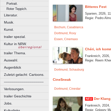
Portrait.
Bitteres Fest
Roter Teppich.
Spanien, 2026, 11
Literatur.
Regie: Pedro Alm
Musik.
Bochum, Casablanca
Kunst.
Dortmund, Roxy
trailer spezial.
Essen, Cinemaxx
Kultur in NRW.
Chéri, ich komm
trailer Thema.
Frankreich, 2026,
Auswahl.
Regie: Reem Kher
Augenblick
Dortmund, Schauburg
Zuletzt gelacht: Cartoons.
CineSneak
––––––––––––––––––––
Verlosungen.
Dortmund, Cinestar
trailer Geschichte
Der Klang 
NEU
Jobs.
Frankreich, 2024,
Regie: Grégory M
Kulturlinks.