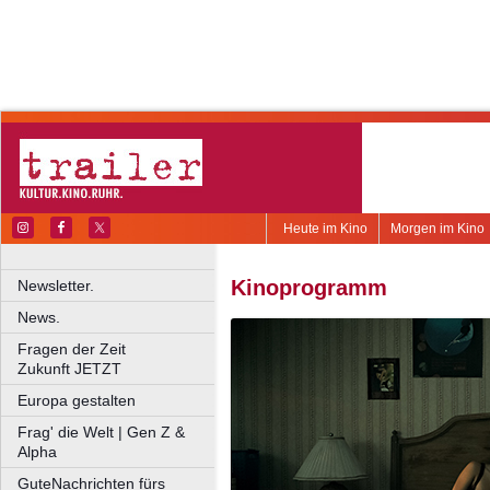
Heute im Kino
Morgen im Kino
Kinoprogramm
Newsletter.
News.
Fragen der Zeit
Zukunft JETZT
Europa gestalten
Frag' die Welt | Gen Z &
Alpha
GuteNachrichten fürs