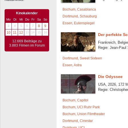
Bochum, Casablanca
Kinokalender
Dortmund, Schauburg
Mo
Di
Mi
Do
Fr
Sa
So
Essen, Eulenspiegel
3
4
5
6
7
8
9
10
11
12
13
14
15
16
Der perfekte Sc
12.669 Beiträge zu
Frankreich, Belgi
3.883 Filmen im Forum
Regie: Jean-Paul
Dortmund, Sweet Sixteen
Essen, Astra
Die Odyssee
USA, 2026, 172 M
Regie: Christophe
Bochum, Capitol
Bochum, UCI Ruhr Park
Bochum, Union Filmtheater
Dortmund, Cinestar
Duisburg, UCI