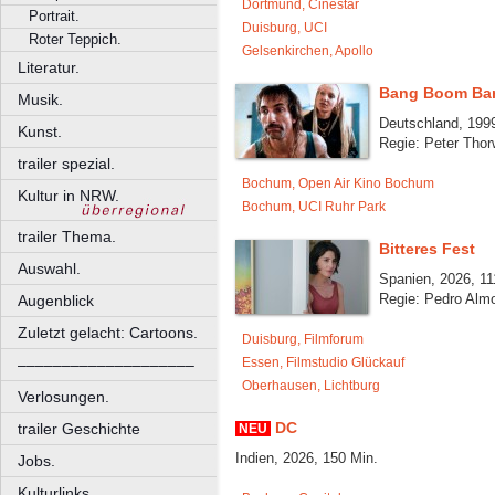
Dortmund, Cinestar
Portrait.
Duisburg, UCI
Roter Teppich.
Gelsenkirchen, Apollo
Literatur.
Bang Boom Ba
Musik.
Deutschland, 1999
Kunst.
Regie: Peter Thor
trailer spezial.
Bochum, Open Air Kino Bochum
Kultur in NRW.
Bochum, UCI Ruhr Park
trailer Thema.
Bitteres Fest
Auswahl.
Spanien, 2026, 11
Regie: Pedro Alm
Augenblick
Zuletzt gelacht: Cartoons.
Duisburg, Filmforum
Essen, Filmstudio Glückauf
––––––––––––––––––––
Oberhausen, Lichtburg
Verlosungen.
DC
trailer Geschichte
NEU
Indien, 2026, 150 Min.
Jobs.
Kulturlinks.