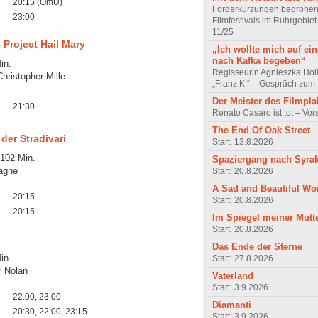
20:15 (OmU)
Förderkürzungen bedrohen
23:00
Filmfestivals im Ruhrgebie
11/25
 Project Hail Mary
„Ich wollte mich auf ei
nach Kafka begeben“
in.
Regisseurin Agnieszka Hol
Christopher Mille
„Franz K.“ – Gespräch zum 
Der Meister des Filmpla
21:30
Renato Casaro ist tot – Vo
The End Of Oak Street
der Stradivari
Start: 13.8.2026
 102 Min.
Spaziergang nach Syra
agne
Start: 20.8.2026
A Sad and Beautiful Wo
20:15
Start: 20.8.2026
20:15
Im Spiegel meiner Mutt
Start: 20.8.2026
Das Ende der Sterne
in.
Start: 27.8.2026
r Nolan
Vaterland
Start: 3.9.2026
22:00, 23:00
Diamanti
20:30, 22:00, 23:15
Start: 3.9.2026