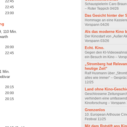
22:45
Schauspielerin Caro Braun
22:45
– Roter Teppich 04/26
23:00
Das Gesicht hinter der 
Hommage an eine Kassiere
ng
Vorspann 04/26
Als das moderne Kino 
, 110 Min.
Der Kinostart von „Außer A
warth
Vorspann 03/26
20:00
Echt. Kino.
Gegen den KI-Videowahnsin
22:45
ein Besuch im Kino – Vors
„Stromberg hat Relevanz
heutige Zeit“
1 Min.
Ralf Husmann über „Strom
odóvar
alles wie immer“ – Gesprä
12/25
20:15
Land ohne Kino-Geschi
20:00
Geschlossene Zeitungsarc
verhindern eine umfassend
20:15
Kinoforschung – Vorspann 
Grenzenlos
10. European Arthouse Ci
Festival 11/25
Mit dem Rotstift ans Ki