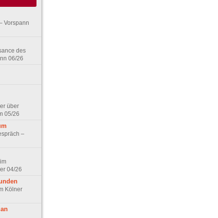
– Vorspann
ssance des
ann 06/26
er über
m 05/26
aum
espräch –
 im
er 04/26
eunden
im Kölner
 an