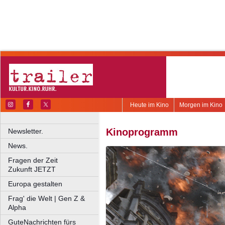
Heute im Kino
Morgen im Kino
Kinoprogramm
Newsletter.
News.
Fragen der Zeit
Zukunft JETZT
Europa gestalten
Frag' die Welt | Gen Z &
Alpha
GuteNachrichten fürs