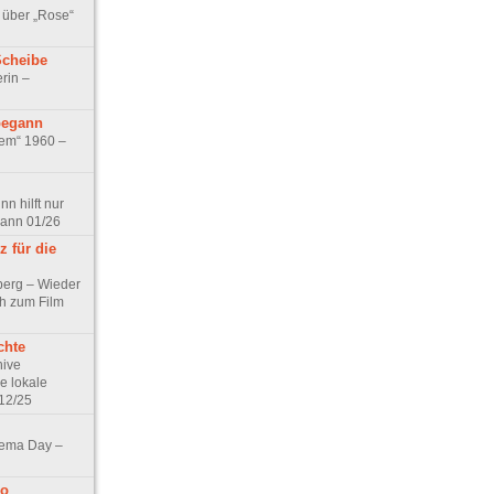
 über „Rose“
Scheibe
rin –
begann
tem“ 1960 –
n hilft nur
pann 01/26
 für die
berg – Wieder
ch zum Film
chte
hive
e lokale
12/25
nema Day –
no