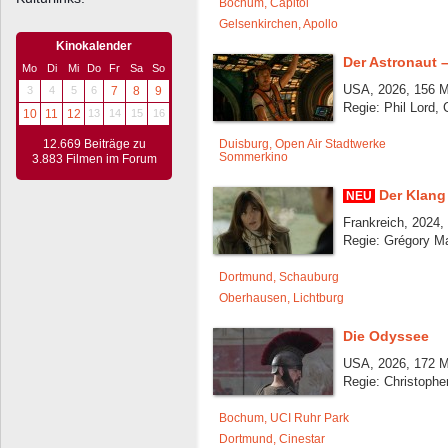
Bochum, Capitol
Gelsenkirchen, Apollo
Kinokalender
Der Astronaut –
Mo
Di
Mi
Do
Fr
Sa
So
USA, 2026, 156 M
3
4
5
6
7
8
9
Regie: Phil Lord, 
10
11
12
13
14
15
16
12.669 Beiträge zu
Duisburg, Open Air Stadtwerke
Sommerkino
3.883 Filmen im Forum
Der Klang 
NEU
Frankreich, 2024,
Regie: Grégory M
Dortmund, Schauburg
Oberhausen, Lichtburg
Die Odyssee
USA, 2026, 172 M
Regie: Christophe
Bochum, UCI Ruhr Park
Dortmund, Cinestar