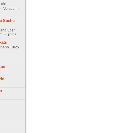
 die
t – Vorspann
ne Suche
land über
Film 10/25
kats
rspann 10/25
kus
rld
er