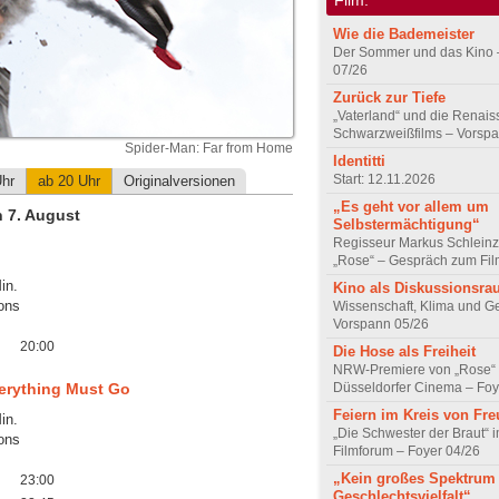
Wie die Bademeister
Der Sommer und das Kino 
07/26
Zurück zur Tiefe
„Vaterland“ und die Renai
Schwarzweißfilms – Vorsp
Spider-Man: Far from Home
Identitti
Start: 12.11.2026
Uhr
ab 20 Uhr
Originalversionen
„Es geht vor allem um
n 7. August
Selbstermächtigung“
Regisseur Markus Schleinz
„Rose“ – Gespräch zum Fil
in.
Kino als Diskussionsr
ons
Wissenschaft, Klima und G
Vorspann 05/26
20:00
Die Hose als Freiheit
NRW-Premiere von „Rose“
Düsseldorfer Cinema – Foy
erything Must Go
Feiern im Kreis von Fr
in.
„Die Schwester der Braut“ 
ons
Filmforum – Foyer 04/26
„Kein großes Spektrum
23:00
Geschlechtsvielfalt“