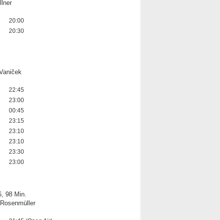
lner
20:00
20:30
 Vaniček
22:45
23:00
00:45
23:15
23:10
23:10
23:30
23:00
, 98 Min.
 Rosenmüller