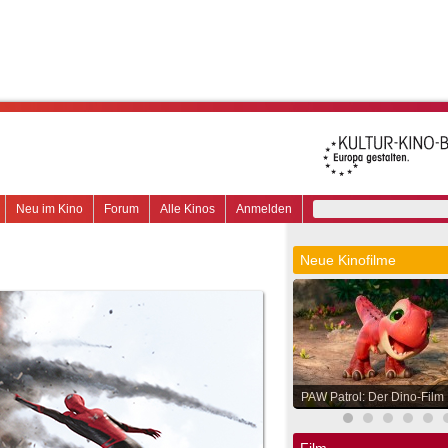
Neu im Kino
Forum
Alle Kinos
Anmelden
Neue Kinofilme
PAW Patrol: Der Dino-Film
Film.