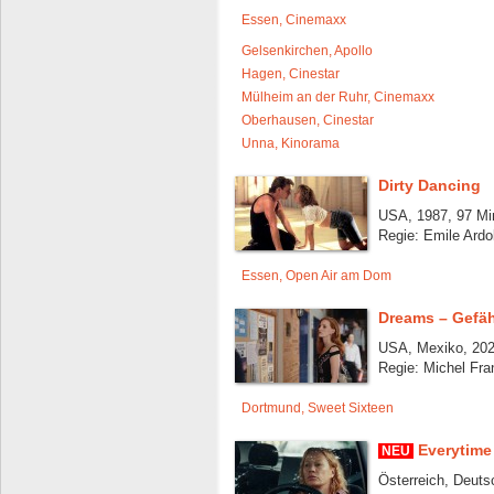
Essen, Cinemaxx
Gelsenkirchen, Apollo
Hagen, Cinestar
Mülheim an der Ruhr, Cinemaxx
Oberhausen, Cinestar
Unna, Kinorama
Dirty Dancing
USA, 1987, 97 Mi
Regie: Emile Ardo
Essen, Open Air am Dom
Dreams – Gefäh
USA, Mexiko, 202
Regie: Michel Fra
Dortmund, Sweet Sixteen
Everytime
NEU
Österreich, Deuts