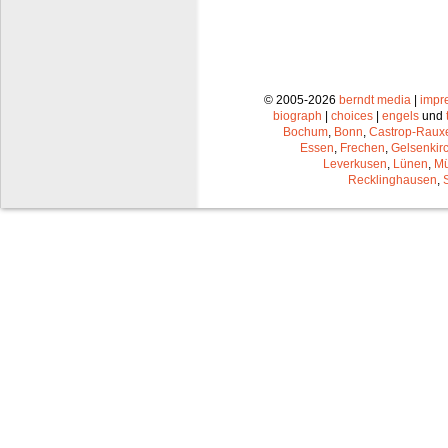
© 2005-2026
berndt media
|
impr
biograph
|
choices
|
engels
und
Bochum
,
Bonn
,
Castrop-Raux
Essen
,
Frechen
,
Gelsenkir
Leverkusen
,
Lünen
,
Mü
Recklinghausen
,