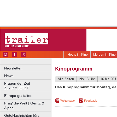
Heute im Kino
Morgen im Kino
Kinoprogramm
Newsletter.
News.
Alle Zeiten
bis 16 Uhr
16 bis 20 
Fragen der Zeit
Das Kinoprogramm für Montag, den
Zukunft JETZT
Europa gestalten
Weitersagen
Feedback
Frag' die Welt | Gen Z &
Alpha
GuteNachrichten fürs