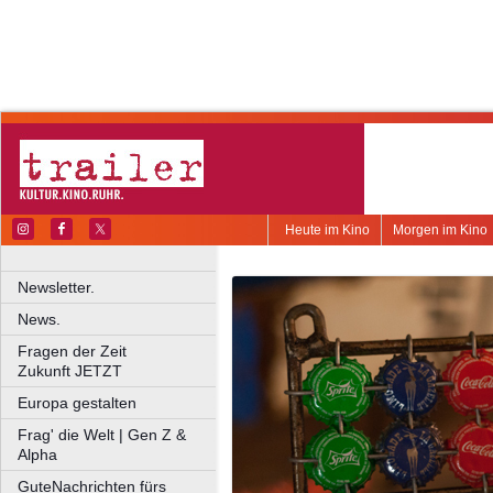
Heute im Kino
Morgen im Kino
Newsletter.
News.
Fragen der Zeit
Zukunft JETZT
Europa gestalten
Frag' die Welt | Gen Z &
Alpha
GuteNachrichten fürs