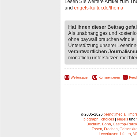
Lesen Sie weitere Artikel zum T
und
engels-kultur.de/thema
Hat Ihnen dieser Beitrag gefa
Als unabhängiges und kostenl
ohne paywall brauchen wir die
Unterstützung unserer Leserin
verantwortlichen Journalism
monatlich) unterstützen möchten,
Weitersagen
Kommentieren
Feed
© 2005-2026
berndt media
|
impr
biograph
|
choices
|
engels
und
Bochum
,
Bonn
,
Castrop-Raux
Essen
,
Frechen
,
Gelsenkir
Leverkusen
,
Lünen
,
Mü