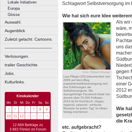
Lokale Initiativen
Schlagwort Selbstversorgung im 
Europa
Glosse
Wie hat sich eure Idee weiteren
Als wir
Auswahl.
wäre, m
Augenblick
bewirts
Zuletzt gelacht: Cartoons.
Pachtan
uns das
––––––––––––––––––––
machen 
Verlosungen.
Südbur
trailer Geschichte
Niederö
gegen M
Foto: Robert Kresse
Jobs.
Lisa Pfleger (25) dokumentiert seit
Tschech
2009 auf dem Blog
Kulturlinks.
einer G
experimentselbstversorgung.net/
ihre Erfahrungen als
2012 en
Selbstversorgerin. Die
dazugehörige Facebook-Seite hat
Südbur
Kinokalender
derzeit über 70.000 Follower.
2014 ist ihr Kochbuch „Vegan,
Mo
Di
Mi
Do
Fr
Sa
So
regional, saisonal - einfache
Wie hab
Rezepte für jeden Tag“ im Ulmer-
3
4
5
6
7
8
9
Verlag erschienen.
gesetz
10
11
12
13
14
15
16
die Kr
12.669 Beiträge zu
etc. aufgebracht?
3.883 Filmen im Forum