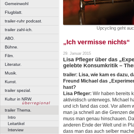
Gemeinwohl
Flugblatt.
trailer-ruhr podcast.
Upcycling geht au
trailer zahl-ich.
ABO.
„Ich vermisse nichts“
Bühne.
29. Januar 2015
Film.
Lisa Pfleger über das „Exp
Literatur.
gelebte Konsumkritik – Th
Musik.
trailer: Lisa, wie kam es dazu,
Freund Michael das „Experimen
Kunst.
hast?
trailer spezial.
Lisa Pfleger:
Wir haben bereits 
Kultur in NRW.
aktivistisch unterwegs. Michael 
und ich fand das cool. Vor allem
trailer Thema.
man ja schnell an die Grenzen de
Intro
muss man genau hinschauen. Das 
Leitartikel
anderen Ende der Welt und in Pla
Interview
dass man das auch selber machen