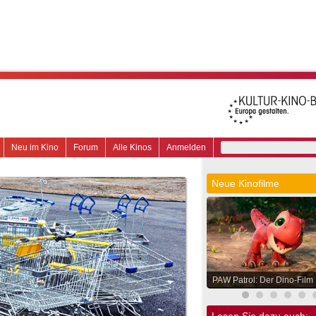
Neu im Kino
Forum
Alle Kinos
Anmelden
Neue Kinofilme
PAW Patrol: Der Dino-Film
Lesen Sie dazu auch: