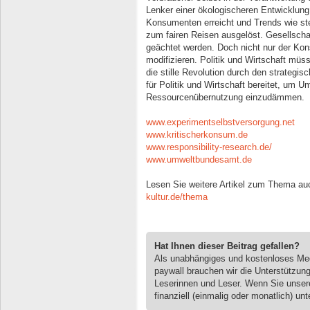
Lenker einer ökologischeren Entwicklun
Konsumenten erreicht und Trends wie st
zum fairen Reisen ausgelöst. Gesellschaf
geächtet werden. Doch nicht nur der Kon
modifizieren. Politik und Wirtschaft müss
die stille Revolution durch den strategi
für Politik und Wirtschaft bereitet, um
Ressourcenübernutzung einzudämmen.
www.experimentselbstversorgung.net
www.kritischerkonsum.de
www.responsibility-research.de/
www.umweltbundesamt.de
Lesen Sie weitere Artikel zum Thema au
kultur.de/thema
Hat Ihnen dieser Beitrag gefallen?
Als unabhängiges und kostenloses M
paywall brauchen wir die Unterstützun
Leserinnen und Leser. Wenn Sie unse
finanziell (einmalig oder monatlich) unt