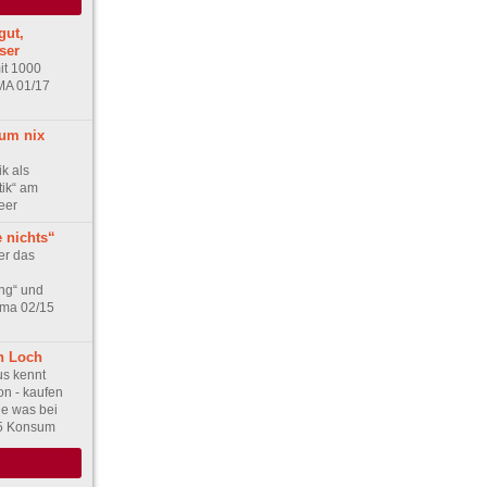
gut,
ser
it 1000
MA 01/17
um nix
k als
tik“ am
eer
 nichts“
er das
ng“ und
ema 02/15
n Loch
us kennt
on - kaufen
le was bei
5 Konsum