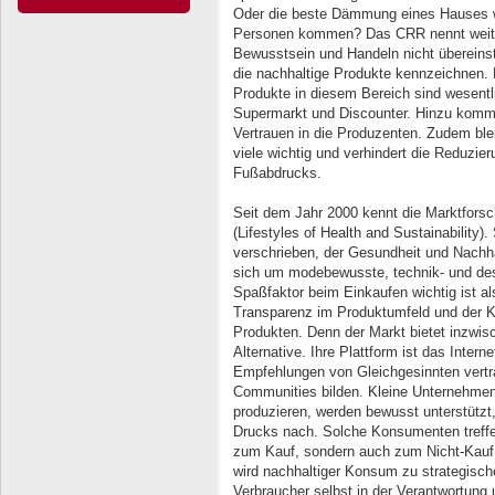
Oder die beste Dämmung eines Hauses 
Personen kommen? Das CRR nennt weiter
Bewusstsein und Handeln nicht übereinst
die nachhaltige Produkte kennzeichnen. 
Produkte in diesem Bereich sind wesentli
Supermarkt und Discounter. Hinzu kom
Vertrauen in die Produzenten. Zudem ble
viele wichtig und verhindert die Reduzie
Fußabdrucks.
Seit dem Jahr 2000 kennt die Marktfor
(Lifestyles of Health and Sustainability)
verschrieben, der Gesundheit und Nachhal
sich um modebewusste, technik- und des
Spaßfaktor beim Einkaufen wichtig ist als
Transparenz im Produktumfeld und der K
Produkten. Denn der Markt bietet inzwis
Alternative. Ihre Plattform ist das Inter
Empfehlungen von Gleichgesinnten vertr
Communities bilden. Kleine Unternehmen, 
produzieren, werden bewusst unterstützt
Drucks nach. Solche Konsumenten treffe
zum Kauf, sondern auch zum Nicht-Kauf. 
wird nachhaltiger Konsum zu strategisc
Verbraucher selbst in der Verantwortun