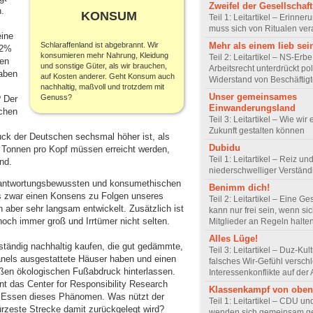
Zweifel der Gesellschaft
.
KONSUM
Teil 1: Leitartikel – Erinner
muss sich von Ritualen ve
eine
Schlaraffenland ist abgebrannt. Wir
Mehr als einem lieb sei
42%
konsumieren mehr Nahrung, Kleidung
Teil 2: Leitartikel – NS-Erb
nen
und sonstige Güter, als wir brauchen,
Arbeitsrecht unterdrückt pol
aben
auf Kosten anderer. Geht Konsum auch
Widerstand von Beschäftig
nachhaltig, maßvoll und trotzdem mit
Unser gemeinsames
Genuss?
? Der
Einwanderungsland
ichen
Teil 3: Leitartikel – Wie wir 
Zukunft gestalten können
k der Deutschen sechsmal höher ist, als
Dubidu
i Tonnen pro Kopf müssen erreicht werden,
Teil 1: Leitartikel – Reiz un
nd.
niederschwelliger Verstän
verantwortungsbewussten und konsumethischen
Benimm dich!
es zwar einen Konsens zu Folgen unseres
Teil 2: Leitartikel – Eine Ge
n aber sehr langsam entwickelt. Zusätzlich ist
kann nur frei sein, wenn sic
och immer groß und Irrtümer nicht selten.
Mitglieder an Regeln halte
Alles Lüge!
ständig nachhaltig kaufen, die gut gedämmte,
Teil 3: Leitartikel – Duz-Kul
anels ausgestattete Häuser haben und einen
falsches Wir-Gefühl verschl
ßen ökologischen Fußabdruck hinterlassen.
Interessenkonflikte auf der 
nt das Center for Responsibility Research
Klassenkampf von oben
in Essen dieses Phänomen. Was nützt der
Teil 1: Leitartikel – CDU u
rzeste Strecke damit zurückgelegt wird?
wenden sich gemeinsam g