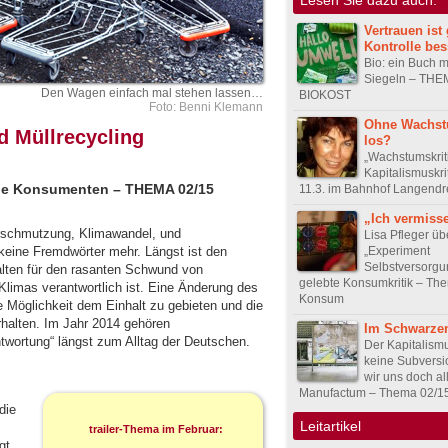
Vertrauen ist 
Kontrolle bes
Bio: ein Buch m
Siegeln – THE
Den Wagen einfach mal stehen lassen…
BIOKOST
Foto: Benni Klemann
Ohne Wachst
d Müllrecycling
los?
„Wachstumskriti
Kapitalismuskri
sche Konsumenten – THEMA 02/15
11.3. im Bahnhof Langendr
„Ich vermisse
erschmutzung, Klimawandel, und
Lisa Pfleger üb
„Experiment
keine Fremdwörter mehr. Längst ist den
Selbstversorgu
alten für den rasanten Schwund von
gelebte Konsumkritik – Th
limas verantwortlich ist. Eine Änderung des
Konsum
ge Möglichkeit dem Einhalt zu gebieten und die
rhalten. Im Jahr 2014 gehören
Im Schwarze
antwortung“ längst zum Alltag der Deutschen.
Der Kapitalism
keine Subversi
wir uns doch al
Manufactum – Thema 02/1
die
Leitartikel
trailer-Thema im Februar:
gt