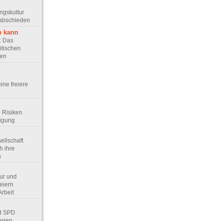
ungskultur
rabschieden
n kann
e: Das
itischen
ten
eine freiere
d Risiken
digung
sellschaft
h ihre
n
tur und
eiern
Arbeit
nd SPD
egen