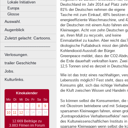
Lokale Initiativen
Deutschland im Jahr 2014 auf Platz zehn
Europa
81% der Deutschen nehmen die eigene
Glosse
Tasche mit zum Einkauf, 48% besitzen 
energieeffiziente Waschmaschine, und 
Auswahl.
der Deutschen mit einem Auto fahren ei
Augenblick
Kleinwagen. Acht von zehn Deutschen g
an, ihren Müll zu recyceln, und keine
Zuletzt gelacht: Cartoons.
Einmalartikel zu kaufen. Aber reicht das
ökologische Fußabdruck misst den jährl
––––––––––––––––––––
Kohlendioxid-Ausstoß der Bürger.
Verlosungen.
Greenpeace meldet, dass der CO2-Abdruc
die Erde dauerhaft verkraften kann. Zwe
trailer Geschichte
12,5 Tonnen sind es derzeit in Deutschla
Jobs.
Wie ist das trotz eines nachhaltigen, 
Kulturlinks.
Lebensstils möglich? Fest steht, dass 
Konsums gibt, sich das richtige Verhalte
die Kluft zwischen Wissen und Handeln n
Kinokalender
Mo
Di
Mi
Do
Fr
Sa
So
So können selbst die Konsumenten, die 
mit Ökostrom betriebene und mit Solarp
3
4
5
6
7
8
9
sparsamen Kleinwagen fahren, einen gro
10
11
12
13
14
15
16
„Kontraproduktive Verhaltenseffekte“ nen
des Kulturwissenschaftlichen Instituts 
12.669 Beiträge zu
3.883 Filmen im Forum
sparsame Kleinwagen wenn selbst die kü