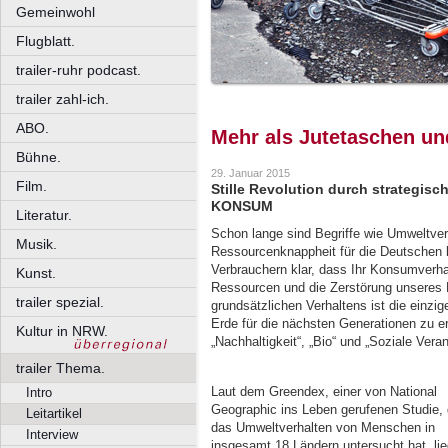
Gemeinwohl
Flugblatt.
trailer-ruhr podcast.
trailer zahl-ich.
ABO.
Mehr als Jutetaschen un
Bühne.
29. Januar 2015
Film.
Stille Revolution durch strategi
KONSUM
Literatur.
Schon lange sind Begriffe wie Umweltv
Musik.
Ressourcenknappheit für die Deutschen 
Verbrauchern klar, dass Ihr Konsumverh
Kunst.
Ressourcen und die Zerstörung unseres K
trailer spezial.
grundsätzlichen Verhaltens ist die einzi
Erde für die nächsten Generationen zu e
Kultur in NRW.
„Nachhaltigkeit“, „Bio“ und „Soziale Ver
trailer Thema.
Laut dem Greendex, einer von National
Intro
Geographic ins Leben gerufenen Studie, 
Leitartikel
das Umweltverhalten von Menschen in
Interview
insgesamt 18 Ländern untersucht hat, lie