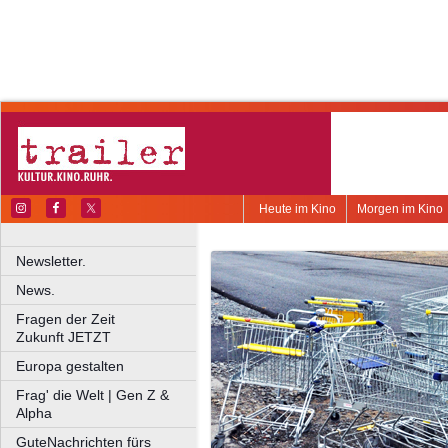
Heute im Kino
Morgen im Kino
Newsletter.
News.
Fragen der Zeit
Zukunft JETZT
Europa gestalten
Frag' die Welt | Gen Z &
Alpha
GuteNachrichten fürs