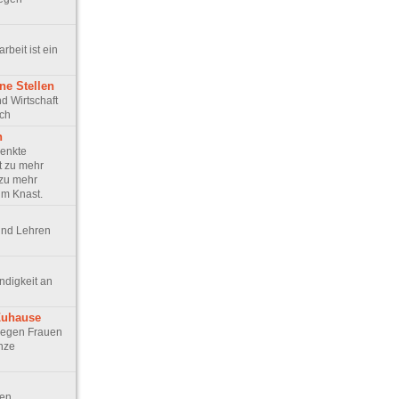
arbeit ist ein
ne Stellen
und Wirtschaft
ich
n
senkte
t zu mehr
 zu mehr
im Knast.
 und Lehren
ündigkeit an
Zuhause
t gegen Frauen
anze
den