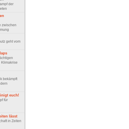
kampf der
Beten
nen
e zwischen
immung
chutz geht vom
laps
mächtigen
e Klimakrise
itik bekämpft
ndern
einigt euch!
pf für
eiten lässt
chaft in Zeiten