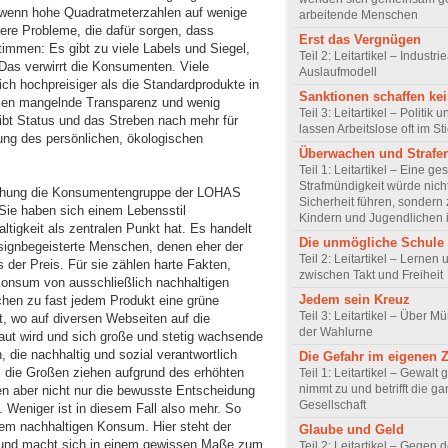
wenn hohe Quadratmeterzahlen auf wenige
arbeitende Menschen
e Probleme, die dafür sorgen, dass
Erst das Vergnügen
immen: Es gibt zu viele Labels und Siegel,
Teil 2: Leitartikel – Industrie
Das verwirrt die Konsumenten. Viele
Auslaufmodell
ch hochpreisiger als die Standardprodukte in
Sanktionen schaffen kei
men mangelnde Transparenz und wenig
Teil 3: Leitartikel – Politik 
ibt Status und das Streben nach mehr für
lassen Arbeitslose oft im St
rung des persönlichen, ökologischen
Überwachen und Strafe
Teil 1: Leitartikel – Eine ge
Strafmündigkeit würde nich
schung die Konsumentengruppe der LOHAS
Sicherheit führen, sondern
. Sie haben sich einem Lebensstil
Kindern und Jugendlichen 
tigkeit als zentralen Punkt hat. Es handelt
Die unmögliche Schule
ignbegeisterte Menschen, denen eher der
Teil 2: Leitartikel – Lernen
 der Preis. Für sie zählen harte Fakten,
zwischen Takt und Freiheit
onsum von ausschließlich nachhaltigen
Jedem sein Kreuz
chen zu fast jedem Produkt eine grüne
Teil 3: Leitartikel – Über M
net, wo auf diversen Webseiten auf die
der Wahlurne
aut wird und sich große und stetig wachsende
die nachhaltig und sozial verantwortlich
Die Gefahr im eigenen 
, die Großen ziehen aufgrund des erhöhten
Teil 1: Leitartikel – Gewal
nimmt zu und betrifft die g
n aber nicht nur die bewusste Entscheidung
Gesellschaft
Weniger ist in diesem Fall also mehr. So
hem nachhaltigen Konsum. Hier steht der
Glaube und Geld
g und macht sich in einem gewissen Maße zum
Teil 2: Leitartikel – Gegen 