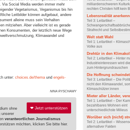
g. Via Social Media werden immer mehr
milliardenschweren Kultur
rechten Christen hilft kein 
eigender Vegetarismus, Veganismus bis hin
tliche Leitbilder können aufgebaut, andere
Lebensrealität anerken
sument alleine muss sein Verhalten
Teil 3: Leitartikel –
en mitziehen. Aber vielleicht ist es gerade
Schwangerschaftsabbrüch
Strafrecht und Selbstbest
schen Konsumenten, der letztlich neue Wege
 Umweltverschmutzung, Klimawandel und
Welt statt Wahl
Teil 1: Leitartikel – Klimas
Volke aus
Drehtür in den Klimakol
Teil 2: Leitartikel – Hinter 
Industrieinteressen wird di
zum Hintergrundrauschen
Die Hoffnung schwindet
ch unter:
choices.de/thema
und
engels-
Teil 3: Leitartikel – Die Pol
nicht den Klimawandel, so
Klimaschützer:innen
NINA RYSCHAWY
Mieter aller Länder, ver
Teil 1: Leitartikel – Der Kam
bezahlbares Wohnen eint
❤ Jetzt unterstützen
edium ohne
unterschiedlichste Milieus
g unserer
Worüber sich (nicht) str
ren
verantwortlichen Journalismus
Teil 2: Leitartikel – Wissens
erstützen möchten, klicken Sie bitte hier.
alternativer Fakten