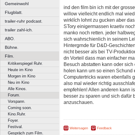
Gemeinwohl
ind den film bin ich mit der gro
Flugblatt.
willow vielleicht endlich mal wied
wirklích lohnt zu gucken aber das
trailer-ruhr podcast.
STory einigermassen kraetiv noc
trailer zahl-ich.
manko noch retten. jeder halbweg
ABO.
sich wahrschienlich in seinem Le
Hintergrnde für D&D-Geschichten
Bühne.
nicht besser als bei TV-Produktio
Film.
dn Vorteil dass man einfacher m
Kritikerspiegel Ruhr.
Besuch abstatten kann oder sich
Heute im Kino
holen kann um so einen Schund e
Morgen im Kino
Computertricks waren ebenfalls gr
Neu im Kino
also mal wieder richtig ausschlafe
Alle Kinos.
empfehlen! Allen anderen kann ish
Forum.
besser zu sparen und sich dafür 
Vorspann.
anzuschauen.
Coming soon.
Kino.Ruhr.
Foyer.
Festival.
Weitersagen
Feedback
Gespräch zum Film.