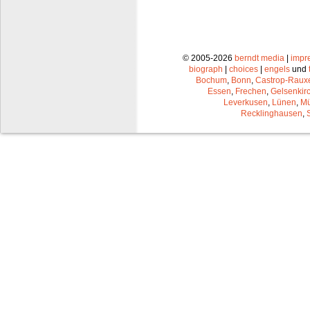
© 2005-2026
berndt media
|
impr
biograph
|
choices
|
engels
und
Bochum
,
Bonn
,
Castrop-Raux
Essen
,
Frechen
,
Gelsenkir
Leverkusen
,
Lünen
,
Mü
Recklinghausen
,