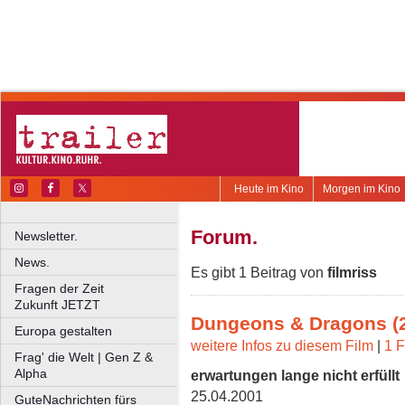
Heute im Kino
Morgen im Kino
Forum.
Newsletter.
News.
Es gibt 1 Beitrag von
filmriss
Fragen der Zeit
Zukunft JETZT
Dungeons & Dragons (
Europa gestalten
weitere Infos zu diesem Film
|
1 F
Frag' die Welt | Gen Z &
Alpha
erwartungen lange nicht erfüllt
25.04.2001
GuteNachrichten fürs