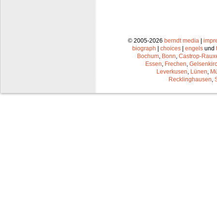
© 2005-2026
berndt media
|
impr
biograph
|
choices
|
engels
und
Bochum
,
Bonn
,
Castrop-Raux
Essen
,
Frechen
,
Gelsenkir
Leverkusen
,
Lünen
,
Mü
Recklinghausen
,