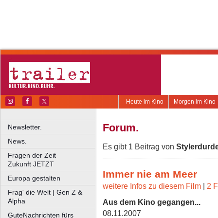
Heute im Kino
Morgen im Kino
Forum.
Newsletter.
News.
Es gibt 1 Beitrag von
Stylerdurd
Fragen der Zeit
Zukunft JETZT
Immer nie am Meer
Europa gestalten
weitere Infos zu diesem Film
|
2 F
Frag' die Welt | Gen Z &
Alpha
Aus dem Kino gegangen...
08.11.2007
GuteNachrichten fürs