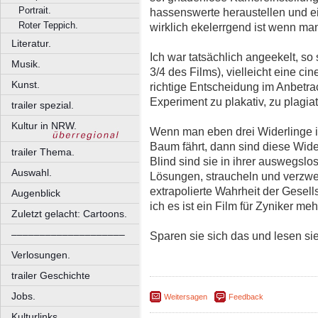
Portrait.
hassenswerte heraustellen und e
Roter Teppich.
wirklich ekelerrgend ist wenn man
Literatur.
Ich war tatsächlich angeekelt, so
Musik.
3/4 des Films), vielleicht eine ci
Kunst.
richtige Entscheidung im Anbetra
Experiment zu plakativ, zu plagiat
trailer spezial.
Kultur in NRW.
Wenn man eben drei Widerlinge in
Baum fährt, dann sind diese Wid
trailer Thema.
Blind sind sie in ihrer auswegsl
Auswahl.
Lösungen, straucheln und verzwei
extrapolierte Wahrheit der Gesells
Augenblick
ich es ist ein Film für Zyniker mehr
Zuletzt gelacht: Cartoons.
––––––––––––––––––––
Sparen sie sich das und lesen si
Verlosungen.
trailer Geschichte
Jobs.
Weitersagen
Feedback
Kulturlinks.