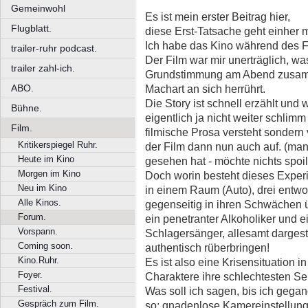
Gemeinwohl
Es ist mein erster Beitrag hier,
Flugblatt.
diese Erst-Tatsache geht einher 
Ich habe das Kino während des F
trailer-ruhr podcast.
Der Film war mir unerträglich, was
trailer zahl-ich.
Grundstimmung am Abend zusamm
ABO.
Machart an sich herrührt.
Die Story ist schnell erzählt und w
Bühne.
eigentlich ja nicht weiter schli
Film.
filmische Prosa versteht sondern 
Kritikerspiegel Ruhr.
der Film dann nun auch auf. (ma
Heute im Kino
gesehen hat - möchte nichts spoile
Morgen im Kino
Doch worin besteht dieses Experi
Neu im Kino
in einem Raum (Auto), drei entwo
Alle Kinos.
gegenseitig in ihren Schwächen ü
Forum.
ein penetranter Alkoholiker und 
Vorspann.
Schlagersänger, allesamt dargest
Coming soon.
authentisch rüberbringen!
Kino.Ruhr.
Es ist also eine Krisensituation
Foyer.
Charaktere ihre schlechtesten Se
Festival.
Was soll ich sagen, bis ich gegan
Gespräch zum Film.
so: gnadenlose Kamereinstellunge