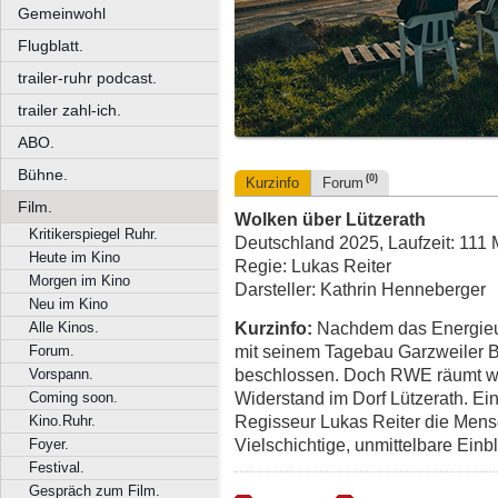
Gemeinwohl
Flugblatt.
trailer-ruhr podcast.
trailer zahl-ich.
ABO.
Bühne.
(0)
Kurzinfo
Forum
Film.
Wolken über Lützerath
Kritikerspiegel Ruhr.
Deutschland 2025, Laufzeit: 111 
Heute im Kino
Regie: Lukas Reiter
Morgen im Kino
Darsteller: Kathrin Henneberger
Neu im Kino
Kurzinfo:
Nachdem das Energieu
Alle Kinos.
mit seinem Tagebau Garzweiler Br
Forum.
beschlossen. Doch RWE räumt wei
Vorspann.
Widerstand im Dorf Lützerath. Ein
Coming soon.
Regisseur Lukas Reiter die Mensc
Kino.Ruhr.
Vielschichtige, unmittelbare Ein
Foyer.
Festival.
Gespräch zum Film.