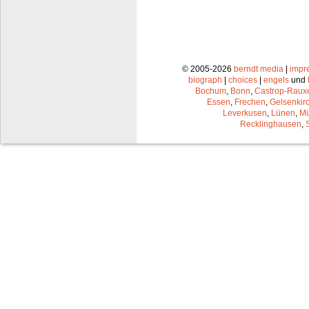
© 2005-2026
berndt media
|
impr
biograph
|
choices
|
engels
und
Bochum
,
Bonn
,
Castrop-Raux
Essen
,
Frechen
,
Gelsenkir
Leverkusen
,
Lünen
,
Mü
Recklinghausen
,