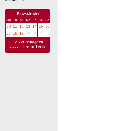
Kinokalender
Mo
Di
Mi
Do
Fr
Sa
So
10
11
12
13
14
15
16
17
18
19
20
21
22
23
12.669 Beiträge zu
3.883 Filmen im Forum