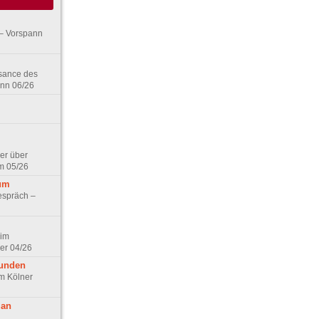
– Vorspann
ssance des
ann 06/26
er über
m 05/26
aum
espräch –
 im
er 04/26
eunden
im Kölner
 an