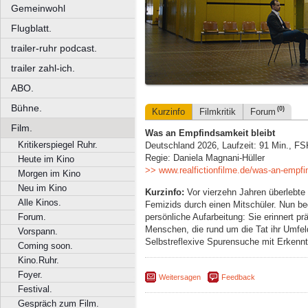
Gemeinwohl
Flugblatt.
trailer-ruhr podcast.
trailer zahl-ich.
ABO.
Bühne.
(0)
Kurzinfo
Filmkritik
Forum
Film.
Was an Empfindsamkeit bleibt
Kritikerspiegel Ruhr.
Deutschland 2026, Laufzeit: 91 Min., FS
Regie: Daniela Magnani-Hüller
Heute im Kino
>> www.realfictionfilme.de/was-an-empfi
Morgen im Kino
Neu im Kino
Kurzinfo:
Vor vierzehn Jahren überlebte
Alle Kinos.
Femizids durch einen Mitschüler. Nun beg
persönliche Aufarbeitung: Sie erinnert 
Forum.
Menschen, die rund um die Tat ihr Umfeld
Vorspann.
Selbstreflexive Spurensuche mit Erkenn
Coming soon.
Kino.Ruhr.
Foyer.
Weitersagen
Feedback
Festival.
Gespräch zum Film.