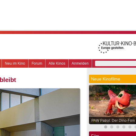
Neu im Kino
Forum
Alle Kinos
Anmelden
bleibt
Neue Kinofilme
PAW Patrol: Der Dino-Film
Film.