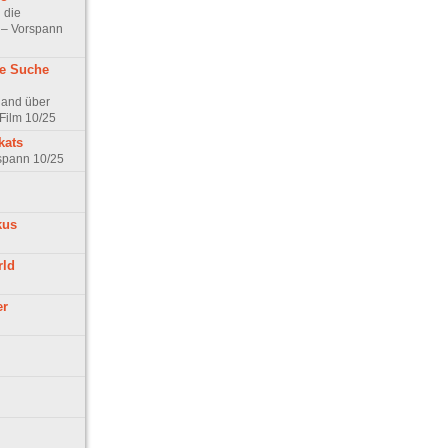
 die
t – Vorspann
ne Suche
land über
Film 10/25
kats
rspann 10/25
kus
rld
er