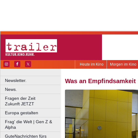
Heute im Kino
Morgen im Kino
Was an Empfindsamkeit 
Newsletter.
News.
Fragen der Zeit
Zukunft JETZT
Europa gestalten
Frag' die Welt | Gen Z &
Alpha
GuteNachrichten fürs