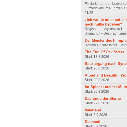
Förderkürzungen bedrohen
Filmfestivals im Ruhrgebie
11/25
„Ich wollte mich auf ei
nach Kafka begeben“
Regisseurin Agnieszka Hol
„Franz K.“ – Gespräch zum 
Der Meister des Filmpla
Renato Casaro ist tot – Vo
The End Of Oak Street
Start: 13.8.2026
Spaziergang nach Syra
Start: 20.8.2026
A Sad and Beautiful Wo
Start: 20.8.2026
Im Spiegel meiner Mutt
Start: 20.8.2026
Das Ende der Sterne
Start: 27.8.2026
Vaterland
Start: 3.9.2026
Diamanti
Start: 3.9.2026