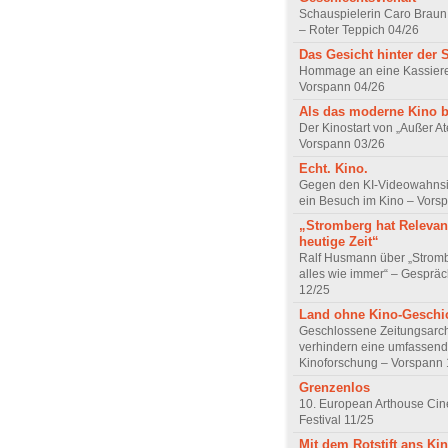
Schauspielerin Caro Braun
– Roter Teppich 04/26
Das Gesicht hinter der 
Hommage an eine Kassiere
Vorspann 04/26
Als das moderne Kino 
Der Kinostart von „Außer A
Vorspann 03/26
Echt. Kino.
Gegen den KI-Videowahnsin
ein Besuch im Kino – Vors
„Stromberg hat Relevanz
heutige Zeit“
Ralf Husmann über „Strom
alles wie immer“ – Gesprä
12/25
Land ohne Kino-Geschi
Geschlossene Zeitungsarc
verhindern eine umfassend
Kinoforschung – Vorspann 
Grenzenlos
10. European Arthouse Ci
Festival 11/25
Mit dem Rotstift ans Ki