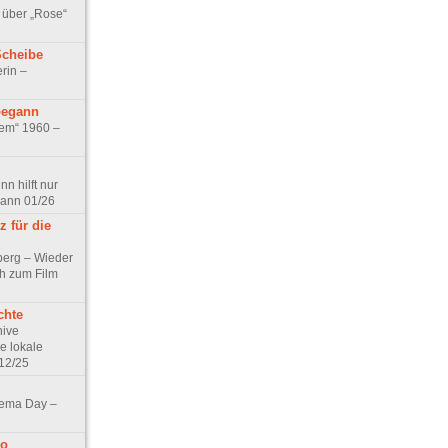
 über „Rose“
Scheibe
rin –
begann
tem“ 1960 –
n hilft nur
pann 01/26
 für die
berg – Wieder
ch zum Film
chte
hive
e lokale
12/25
nema Day –
no