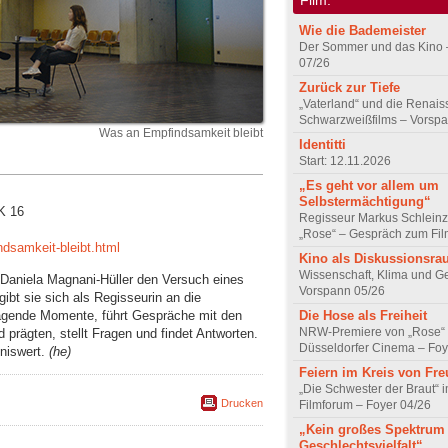
Wie die Bademeister
Der Sommer und das Kino 
07/26
Zurück zur Tiefe
„Vaterland“ und die Renai
Schwarzweißfilms – Vorsp
Was an Empfindsamkeit bleibt
Identitti
Start: 12.11.2026
„Es geht vor allem um
Selbstermächtigung“
K 16
Regisseur Markus Schleinz
„Rose“ – Gespräch zum Fil
ndsamkeit-bleibt.html
Kino als Diskussionsr
Wissenschaft, Klima und G
 Daniela Magnani-Hüller den Versuch eines
Vorspann 05/26
ibt sie sich als Regisseurin an die
prägende Momente, führt Gespräche mit den
Die Hose als Freiheit
NRW-Premiere von „Rose“
 prägten, stellt Fragen und findet Antworten.
Düsseldorfer Cinema – Foy
tniswert.
(he)
Feiern im Kreis von Fr
„Die Schwester der Braut“ 
Drucken
Filmforum – Foyer 04/26
„Kein großes Spektrum
Geschlechtsvielfalt“