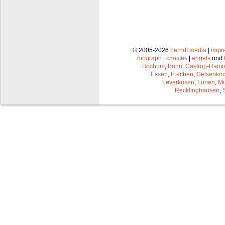
© 2005-2026
berndt media
|
impr
biograph
|
choices
|
engels
und
Bochum
,
Bonn
,
Castrop-Raux
Essen
,
Frechen
,
Gelsenkir
Leverkusen
,
Lünen
,
Mü
Recklinghausen
,