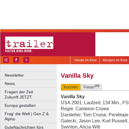
Heute im Kino
Morgen im Kino
Vanilla Sky
Newsletter.
News.
(20)
Kurzinfo
Forum
Fragen der Zeit
Vanilla Sky
Zukunft JETZT
USA 2001, Laufzeit: 134 Min., F
Europa gestalten
Regie: Cameron Crowe
Frag' die Welt | Gen Z &
Darsteller: Tom Cruise, Penélop
Alpha
Galecki, Jason Lee, Kurt Russell,
Swinton, Alicia Witt
GuteNachrichten fürs