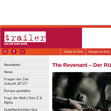
Heute im Kino
Morgen im Kino
The Revenant – Der R
Newsletter.
News.
Fragen der Zeit
Zukunft JETZT
Europa gestalten
Frag' die Welt | Gen Z &
Alpha
GuteNachrichten fürs