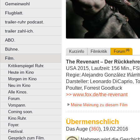
Gemeinwohl
Flugblatt.
trailer-ruhr podcast.
trailer zahl-ich.
ABO.
Bühne.
(4)
Kurzinfo
Filmkritik
Forum
Film.
The Revenant – Der Rückkehre
Kritikerspiegel Ruhr.
USA 2015, Laufzeit: 156 Min., F
Heute im Kino
Regie: Alejandro González Iñárrit
Morgen im Kino
Darsteller: Leonardo DiCaprio, T
Neu im Kino
Poulter, Forrest Goodluck
Alle Kinos.
>> www.fox.de/the-revenant
Forum.
Meine Meinung zu diesem Film
Vorspann.
Coming soon.
Kino.Ruhr.
Übermenschlich
Foyer.
Das Auge (
360
), 19.02.2016
Festival.
Gespräch zum Film.
Nehmen wird die Geschicht