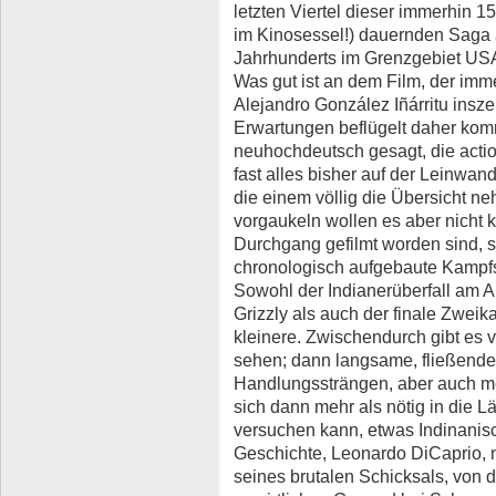
letzten Viertel dieser immerhin 1
im Kinosessel!) dauernden Saga
Jahrhunderts im Grenzgebiet USA
Was gut ist an dem Film, der imm
Alejandro González Iñárritu insze
Erwartungen beflügelt daher komm
neuhochdeutsch gesagt, die action
fast alles bisher auf der Leinwa
die einem völlig die Übersicht n
vorgaukeln wollen es aber nicht k
Durchgang gefilmt worden sind, 
chronologisch aufgebaute Kampfs
Sowohl der Indianerüberfall am 
Grizzly als auch der finale Zwei
kleinere. Zwischendurch gibt es 
sehen; dann langsame, fließend
Handlungssträngen, aber auch m
sich dann mehr als nötig in die 
versuchen kann, etwas Indinanisc
Geschichte, Leonardo DiCaprio, 
seines brutalen Schicksals, von d