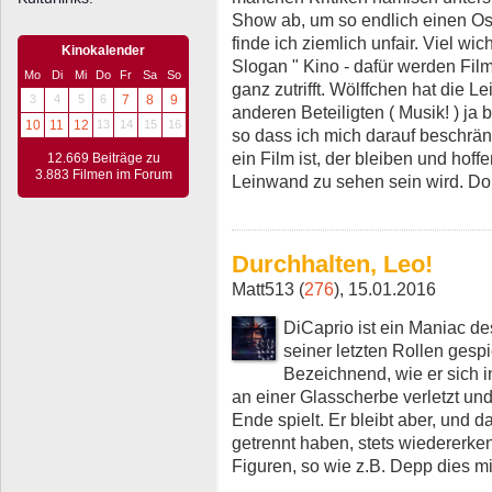
Show ab, um so endlich einen Oscar
finde ich ziemlich unfair. Viel wic
Kinokalender
Slogan " Kino - dafür werden Fil
Mo
Di
Mi
Do
Fr
Sa
So
ganz zutrifft. Wölffchen hat die 
3
4
5
6
7
8
9
anderen Beteiligten ( Musik! ) j
10
11
12
13
14
15
16
so dass ich mich darauf beschrä
ein Film ist, der bleiben und hof
12.669 Beiträge zu
3.883 Filmen im Forum
Leinwand zu sehen sein wird. Dor
Durchhalten, Leo!
Matt513 (
276
), 15.01.2016
DiCaprio ist ein Maniac des
seiner letzten Rollen gespi
Bezeichnend, wie er sich 
an einer Glasscherbe verletzt un
Ende spielt. Er bleibt aber, und 
getrennt haben, stets wiedererkenn
Figuren, so wie z.B. Depp dies m