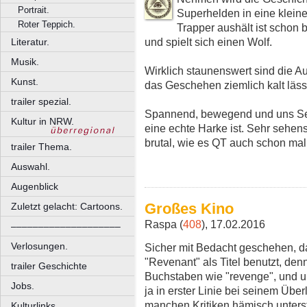
Portrait.
Superhelden in eine kleine
Roter Teppich.
Trapper aushält ist schon 
und spielt sich einen Wolf.
Literatur.
Musik.
Wirklich staunenswert sind die Au
Kunst.
das Geschehen ziemlich kalt läss
trailer spezial.
Spannend, bewegend und uns Ses
Kultur in NRW.
eine echte Harke ist. Sehr sehens
brutal, wie es QT auch schon mal 
trailer Thema.
Auswahl.
Augenblick
Großes Kino
Zuletzt gelacht: Cartoons.
Raspa (
408
), 17.02.2016
––––––––––––––––––––
Verlosungen.
Sicher mit Bedacht geschehen, das
"Revenant" als Titel benutzt, den
trailer Geschichte
Buchstaben wie "revenge", und 
Jobs.
ja in erster Linie bei seinem Übe
manchen Kritiken hämisch unterste
Kulturlinks.