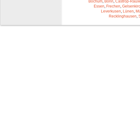
Bochum
,
Bonn
,
Castrop-Raux
Essen
,
Frechen
,
Gelsenkir
Leverkusen
,
Lünen
,
Mü
Recklinghausen
,