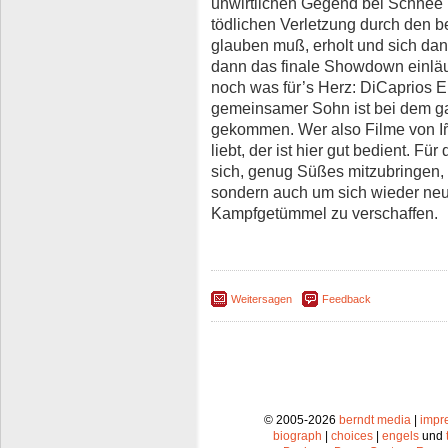
unwirtlichen Gegend bei Schnee 
tödlichen Verletzung durch den be
glauben muß, erholt und sich dan
dann das finale Showdown einläu
noch was für’s Herz: DiCaprios E
gemeinsamer Sohn ist bei dem ga
gekommen. Wer also Filme von I
liebt, der ist hier gut bedient. F
sich, genug Süßes mitzubringen, 
sondern auch um sich wieder neue
Kampfgetümmel zu verschaffen.
Weitersagen
Feedback
© 2005-2026
berndt media
|
impr
biograph
|
choices
|
engels
und