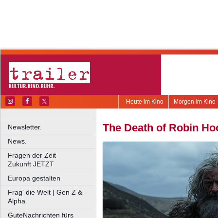
Heute im Kino
Morgen im Kino
The Death of Robin Ho
Newsletter.
News.
Fragen der Zeit
Zukunft JETZT
Europa gestalten
Frag' die Welt | Gen Z &
Alpha
GuteNachrichten fürs