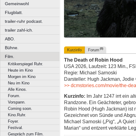
Gemeinwohl
Flugblatt.
trailer-ruhr podcast.
trailer zahl-ich.
ABO.
Bühne.
(0)
Kurzinfo
Forum
Film.
The Death of Robin Hood
Kritikerspiegel Ruhr.
USA 2026, Laufzeit: 123 Min., F
Heute im Kino
Regie: Michael Sarnoski
Morgen im Kino
Darsteller: Hugh Jackman, Jodie 
Neu im Kino
>> dcmstories.com/movie/the-deat
Alle Kinos.
Kurzinfo:
Im Jahr 1247 irrt ein al
Forum.
Randzone. Ein Geächteter, gebroc
Vorspann.
Robin Hood (Hugh Jackman) ist nic
Coming soon.
Gezeichnet von Sünde und Abgrund
Kino.Ruhr.
Michael Sarnoski („Pig“, „A Quiet
Foyer.
Marian“ und entzerrt verklärte L
Festival.
Gespräch zum Film.