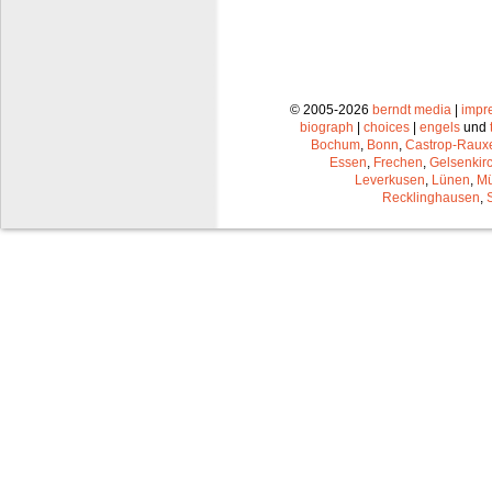
© 2005-2026
berndt media
|
impr
biograph
|
choices
|
engels
und
Bochum
,
Bonn
,
Castrop-Raux
Essen
,
Frechen
,
Gelsenkir
Leverkusen
,
Lünen
,
Mü
Recklinghausen
,