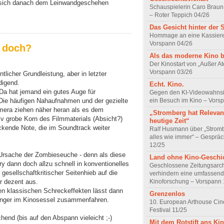
 sich danach dem Leinwandgeschehen
Schauspielerin Caro Braun
– Roter Teppich 04/26
Das Gesicht hinter der 
Hommage an eine Kassiere
Vorspann 04/26
r doch?
Als das moderne Kino 
Der Kinostart von „Außer A
Vorspann 03/26
ntlicher Grundleistung, aber in letzter
digend.
Echt. Kino.
 Da hat jemand ein gutes Auge für
Gegen den KI-Videowahnsin
ein Besuch im Kino – Vors
 Die häufigen Nahaufnahmen und der gezielte
amera ziehen näher heran als es dem
„Stromberg hat Relevanz
iv grobe Korn des Filmmaterials (Absicht?)
heutige Zeit“
ckende Note, die im Soundtrack weiter
Ralf Husmann über „Strom
alles wie immer“ – Gesprä
12/25
r Ursache der Zombieseuche - denn als diese
Land ohne Kino-Geschi
ory dann doch allzu schnell in konventionelles
Geschlossene Zeitungsarc
gesellschaftkritischer Seitenhieb auf die
verhindern eine umfassend
Kinoforschung – Vorspann 
er dezent aus.
en klassischen Schreckeffekten lässt dann
Grenzenlos
gänger im Kinosessel zusammenfahren.
10. European Arthouse Ci
Festival 11/25
hend (bis auf den Abspann vieleicht ;-)
Mit dem Rotstift ans Ki