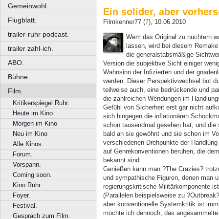
Gemeinwohl
Ein solider, aber vorher
Flugblatt.
Filmkenner77 (
7
), 10.06.2010
trailer-ruhr podcast.
Wem das Original zu nüchtern 
lassen, wird bei diesem Remake
trailer zahl-ich.
die generalstabsmäßige Sichtwei
ABO.
Version die subjektive Sicht einiger wen
Wahnsinn der Infizierten und der gnadenl
Bühne.
werden. Dieser Perspektivwechsel bot dur
teilweise auch, eine bedrückende und 
Film.
die zahlreichen Wendungen im Handlungsv
Kritikerspiegel Ruhr.
Gefühl von Sicherheit erst gar nicht au
Heute im Kino
sich hingegen die inflationären Schockm
Morgen im Kino
schon tausendmal gesehen hat, und die 
bald an sie gewöhnt und sie schon im Vo
Neu im Kino
verschiedenen Drehpunkte der Handlung i
Alle Kinos.
auf Genrekonventionen beruhen, die dem
Forum.
bekannt sind.
Vorspann.
Genießen kann man ?The Crazies? trotz
Coming soon.
und sympathische Figuren, denen man u
Kino.Ruhr.
regierungskritische Militärkomponente is
(Parallelen beispielsweise zu ?Outbreak
Foyer.
aber konventionelle Systemkritik ist im
Festival.
möchte ich dennoch, das angesammelte F
Gespräch zum Film.