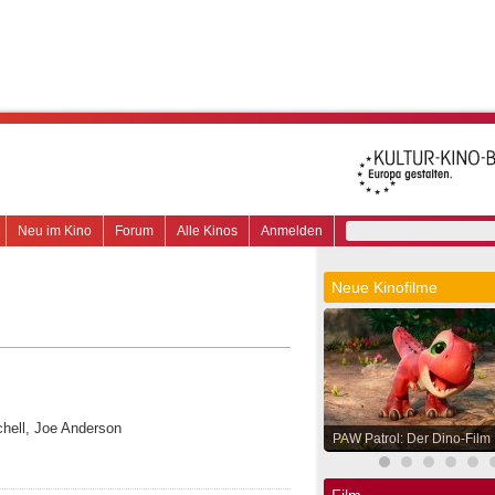
Neu im Kino
Forum
Alle Kinos
Anmelden
Neue Kinofilme
chell, Joe Anderson
PAW Patrol: Der Dino-Film
Film.