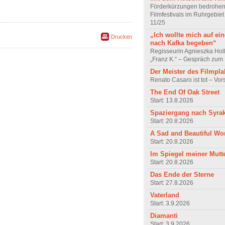
Förderkürzungen bedrohen
Filmfestivals im Ruhrgebie
11/25
„Ich wollte mich auf ei
Drucken
nach Kafka begeben“
Regisseurin Agnieszka Hol
„Franz K.“ – Gespräch zum 
Der Meister des Filmpla
Renato Casaro ist tot – Vo
The End Of Oak Street
Start: 13.8.2026
Spaziergang nach Syra
Start: 20.8.2026
A Sad and Beautiful Wo
Start: 20.8.2026
Im Spiegel meiner Mutt
Start: 20.8.2026
Das Ende der Sterne
Start: 27.8.2026
Vaterland
Start: 3.9.2026
Diamanti
Start: 3.9.2026