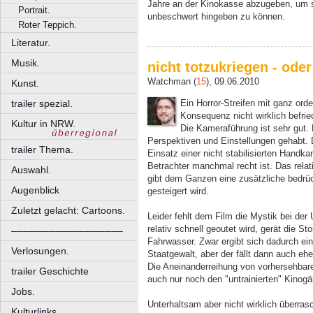
Jahre an der Kinokasse abzugeben, um
Portrait.
unbeschwert hingeben zu können.
Roter Teppich.
Literatur.
Musik.
nicht totzukriegen - ode
Watchman (
15
), 09.06.2010
Kunst.
trailer spezial.
Ein Horror-Streifen mit ganz orde
Konsequenz nicht wirklich befrie
Kultur in NRW.
Die Kameraführung ist sehr gut.
Perspektiven und Einstellungen gehabt.
trailer Thema.
Einsatz einer nicht stabilisierten Handk
Betrachter manchmal recht ist. Das relat
Auswahl.
gibt dem Ganzen eine zusätzliche bedrü
Augenblick
gesteigert wird.
Zuletzt gelacht: Cartoons.
Leider fehlt dem Film die Mystik bei de
relativ schnell geoutet wird, gerät die St
––––––––––––––––––––
Fahrwasser. Zwar ergibt sich dadurch ein 
Verlosungen.
Staatgewalt, aber der fällt dann auch eh
Die Aneinanderreihung von vorhersehbar
trailer Geschichte
auch nur noch den "untrainierten" Kino
Jobs.
Unterhaltsam aber nicht wirklich überrasc
Kulturlinks.