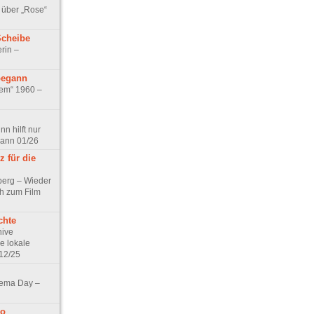
 über „Rose“
Scheibe
rin –
begann
tem“ 1960 –
n hilft nur
pann 01/26
 für die
berg – Wieder
ch zum Film
chte
hive
e lokale
12/25
nema Day –
no