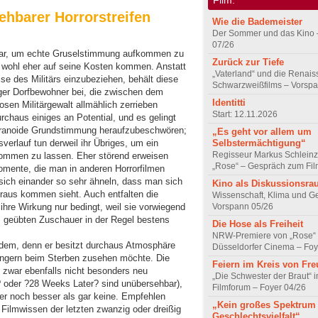
sehbarer Horrorstreifen
Wie die Bademeister
Der Sommer und das Kino 
07/26
war, um echte Gruselstimmung aufkommen zu
Zurück zur Tiefe
 wohl eher auf seine Kosten kommen. Anstatt
„Vaterland“ und die Renai
se des Militärs einzubeziehen, behält diese
Schwarzweißfilms – Vorsp
iger Dorfbewohner bei, die zwischen dem
Identitti
osen Militärgewalt allmählich zerrieben
Start: 12.11.2026
chaus einiges an Potential, und es gelingt
paranoide Grundstimmung heraufzubeschwören;
„Es geht vor allem um
Selbstermächtigung“
erlauf tun derweil ihr Übriges, um ein
Regisseur Markus Schleinz
fkommen zu lassen. Eher störend erweisen
„Rose“ – Gespräch zum Fil
omente, die man in anderen Horrorfilmen
sich einander so sehr ähneln, dass man sich
Kino als Diskussionsr
raus kommen sieht. Auch entfalten die
Wissenschaft, Klima und G
Vorspann 05/26
hre Wirkung nur bedingt, weil sie vorwiegend
 geübten Zuschauer in der Regel bestens
Die Hose als Freiheit
NRW-Premiere von „Rose“
dem, denn er besitzt durchaus Atmosphäre
Düsseldorfer Cinema – Foy
ngern beim Sterben zusehen möchte. Die
Feiern im Kreis von Fr
t zwar ebenfalls nicht besonders neu
„Die Schwester der Braut“ 
? oder ?28 Weeks Later? sind unübersehbar),
Filmforum – Foyer 04/26
mer noch besser als gar keine. Empfehlen
„Kein großes Spektrum
ilmwissen der letzten zwanzig oder dreißig
Geschlechtsvielfalt“