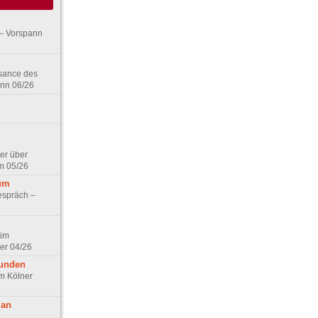
– Vorspann
ssance des
ann 06/26
er über
m 05/26
aum
espräch –
 im
er 04/26
eunden
im Kölner
 an