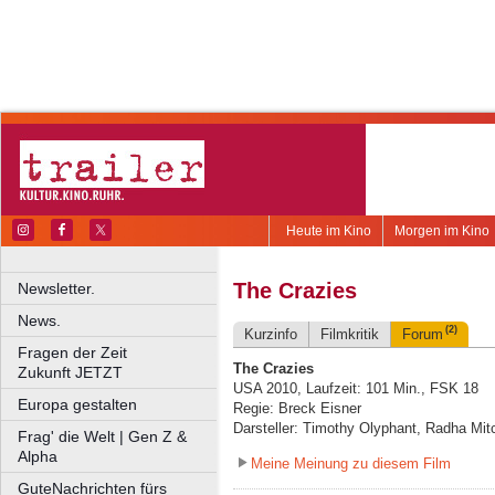
Heute im Kino
Morgen im Kino
The Crazies
Newsletter.
News.
(2)
Kurzinfo
Filmkritik
Forum
Fragen der Zeit
The Crazies
Zukunft JETZT
USA 2010, Laufzeit: 101 Min., FSK 18
Europa gestalten
Regie: Breck Eisner
Darsteller: Timothy Olyphant, Radha Mit
Frag' die Welt | Gen Z &
Alpha
Meine Meinung zu diesem Film
GuteNachrichten fürs