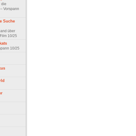
 die
t – Vorspann
ne Suche
land über
Film 10/25
kats
rspann 10/25
kus
rld
er