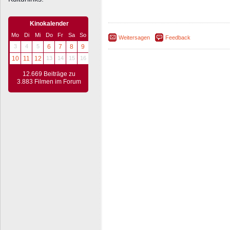
Kinokalender
Mo
Di
Mi
Do
Fr
Sa
So
Weitersagen
Feedback
3
4
5
6
7
8
9
10
11
12
13
14
15
16
12.669 Beiträge zu
3.883 Filmen im Forum