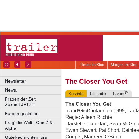
Heute im Kino
Morgen im Kino
The Closer You Get
Newsletter.
News.
(3)
Kurzinfo
Filmkritik
Forum
Fragen der Zeit
The Closer You Get
Zukunft JETZT
Irland/Großbritannien 1999, Laufz
Europa gestalten
Regie: Aileen Ritchie
Frag' die Welt | Gen Z &
Darsteller: Ian Hart, Sean McGi
Alpha
Ewan Stewart, Pat Short, Cathle
Cooper, Maureen O'Brien
GuteNachrichten fürs