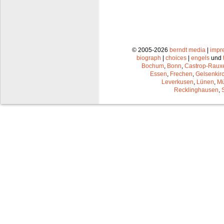
© 2005-2026
berndt media
|
impr
biograph
|
choices
|
engels
und
Bochum
,
Bonn
,
Castrop-Raux
Essen
,
Frechen
,
Gelsenkir
Leverkusen
,
Lünen
,
Mü
Recklinghausen
,