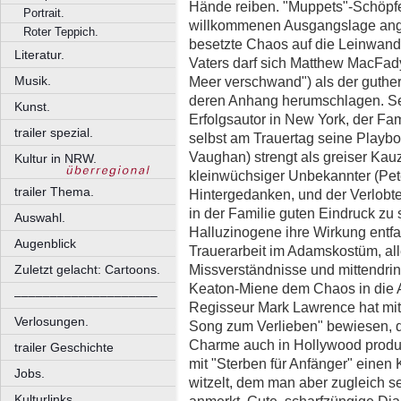
Hände reiben. "Muppets"-Schöpfe
Portrait.
willkommenen Ausgangslage ange
Roter Teppich.
besetzte Chaos auf die Leinwand
Literatur.
Vaters darf sich Matthew MacFady
Meer verschwand") als der guther
Musik.
deren Anhang herumschlagen. Sei
Kunst.
Erfolgsautor in New York, der Fa
trailer spezial.
selbst am Trauertag seine Playboy
Vaughan) strengt als greiser Kauz
Kultur in NRW.
kleinwüchsiger Unbekannter (Pete
trailer Thema.
Hintergedanken, und der Verlobt
in der Familie guten Eindruck zu
Auswahl.
Halluzinogene ihre Wirkung entfal
Augenblick
Trauerarbeit im Adamskostüm, all
Missverständnisse und mittendrin 
Zuletzt gelacht: Cartoons.
Keaton-Miene dem Chaos in die
––––––––––––––––––––
Regisseur Mark Lawrence hat mit 
Verlosungen.
Song zum Verlieben" bewiesen, d
Charme auch in Hollywood produz
trailer Geschichte
mit "Sterben für Anfänger" einen 
Jobs.
witzelt, dem man aber zugleich 
Kulturlinks.
anmerkt. Gute, scharfzüngige Dial