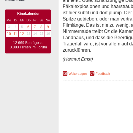
Fäkalexplosionen und haarsträub
ist hier subtil und dort plump. Der
Kinokalender
Spitze getrieben, oder man vertr
Mo
Di
Mi
Do
Fr
Sa
So
Filmlänge. Das ist nie zu wenig, 
3
4
5
6
7
8
9
Nimmermüde treibt Oz die Kamera 
10
11
12
13
14
15
16
Landhaus, und dass die Beerdig
12.669 Beiträge zu
Trauerfall wird, ist vor allem auf
3.883 Filmen im Forum
zurückführen.
(Hartmut Ernst)
Weitersagen
Feedback