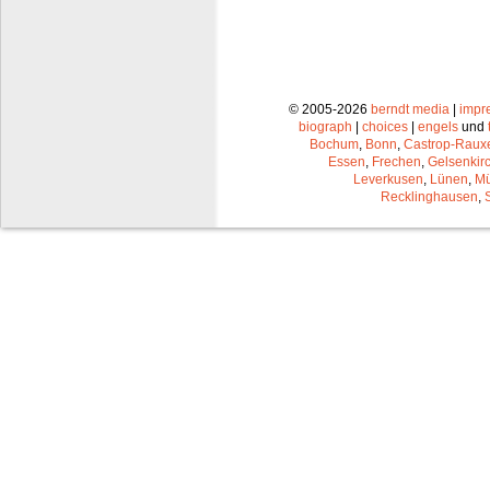
© 2005-2026
berndt media
|
impr
biograph
|
choices
|
engels
und
Bochum
,
Bonn
,
Castrop-Raux
Essen
,
Frechen
,
Gelsenkir
Leverkusen
,
Lünen
,
Mü
Recklinghausen
,