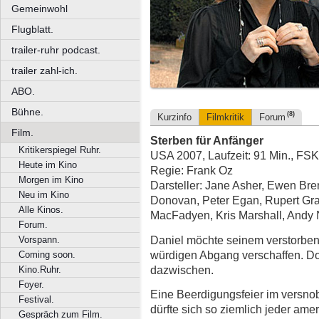
Gemeinwohl
Flugblatt.
trailer-ruhr podcast.
trailer zahl-ich.
ABO.
Bühne.
(8)
Kurzinfo
Filmkritik
Forum
Film.
Sterben für Anfänger
Kritikerspiegel Ruhr.
USA 2007, Laufzeit: 91 Min., FSK
Heute im Kino
Regie: Frank Oz
Morgen im Kino
Darsteller: Jane Asher, Ewen Bre
Neu im Kino
Donovan, Peter Egan, Rupert Gr
Alle Kinos.
MacFadyen, Kris Marshall, Andy
Forum.
Daniel möchte seinem verstorbene
Vorspann.
würdigen Abgang verschaffen. D
Coming soon.
dazwischen.
Kino.Ruhr.
Foyer.
Eine Beerdigungsfeier im versno
Festival.
dürfte sich so ziemlich jeder am
Gespräch zum Film.