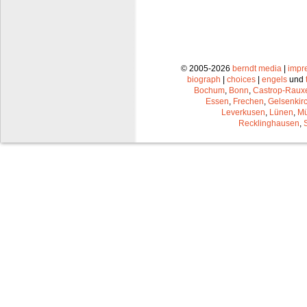
© 2005-2026
berndt media
|
impr
biograph
|
choices
|
engels
und
Bochum
,
Bonn
,
Castrop-Raux
Essen
,
Frechen
,
Gelsenkir
Leverkusen
,
Lünen
,
Mü
Recklinghausen
,