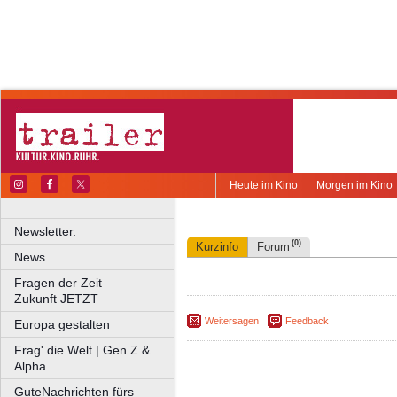
Heute im Kino
Morgen im Kino
Newsletter.
(0)
Kurzinfo
Forum
News.
Fragen der Zeit
Zukunft JETZT
Weitersagen
Feedback
Europa gestalten
Frag' die Welt | Gen Z &
Alpha
GuteNachrichten fürs