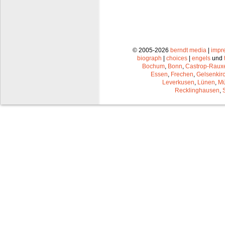
© 2005-2026
berndt media
|
impr
biograph
|
choices
|
engels
und
Bochum
,
Bonn
,
Castrop-Raux
Essen
,
Frechen
,
Gelsenkir
Leverkusen
,
Lünen
,
Mü
Recklinghausen
,