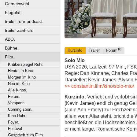
Gemeinwohl
Flugblatt.
trailer-ruhr podcast.
trailer zahl-ich.
ABO.
Bühne.
(0)
Kurzinfo
Trailer
Forum
Film.
Solo Mio
Kritikerspiegel Ruhr.
USA 2026, Laufzeit: 97 Min., FSK
Heute im Kino
Regie: Dan Kinnane, Charles Fr
Morgen im Kino
Darsteller: Kevin James, Alyson
Neu im Kino
>> constantin.film/kino/solo-mio/
Alle Kinos.
Kurzinfo:
Verliebt und verlobt sin
Forum.
(Kevin James) endlich genug Gel
Vorspann.
(Julie Ann Emery) zur Hochzeit na
Coming soon.
allein vorm Altar steht, bricht d
Kino.Ruhr.
beschließt er, die Hochzeitsreise 
Foyer.
er nicht lange. Romantische Kom
Festival.
Gespräch zum Film.