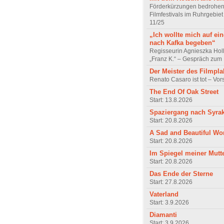
Förderkürzungen bedrohen
Filmfestivals im Ruhrgebie
11/25
„Ich wollte mich auf ei
nach Kafka begeben“
Regisseurin Agnieszka Hol
„Franz K.“ – Gespräch zum 
Der Meister des Filmpla
Renato Casaro ist tot – Vo
The End Of Oak Street
Start: 13.8.2026
Spaziergang nach Syra
Start: 20.8.2026
A Sad and Beautiful Wo
Start: 20.8.2026
Im Spiegel meiner Mutt
Start: 20.8.2026
Das Ende der Sterne
Start: 27.8.2026
Vaterland
Start: 3.9.2026
Diamanti
Start: 3.9.2026