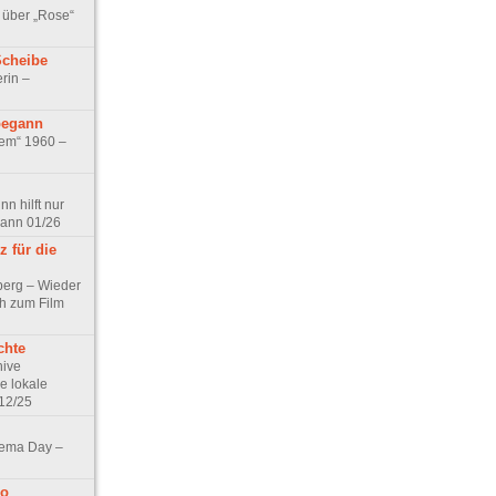
 über „Rose“
Scheibe
rin –
begann
tem“ 1960 –
n hilft nur
pann 01/26
 für die
berg – Wieder
ch zum Film
chte
hive
e lokale
12/25
nema Day –
no