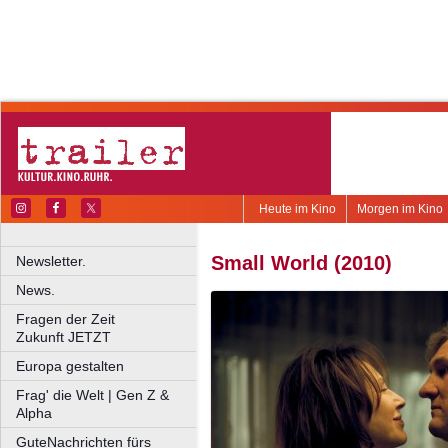
Heute im Kino
Morgen im Kino
Small World (2010)
Newsletter.
News.
Fragen der Zeit
Zukunft JETZT
Europa gestalten
Frag' die Welt | Gen Z &
Alpha
GuteNachrichten fürs