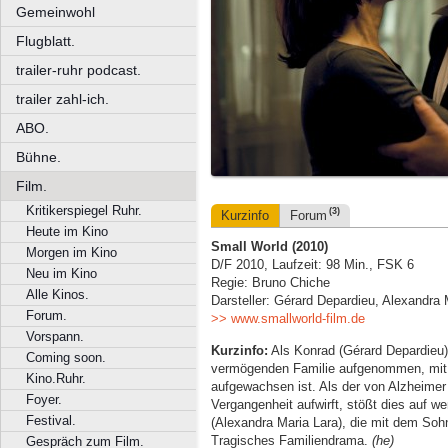
Gemeinwohl
Flugblatt.
trailer-ruhr podcast.
trailer zahl-ich.
ABO.
Bühne.
Film.
Kritikerspiegel Ruhr.
(3)
Kurzinfo
Forum
Heute im Kino
Small World (2010)
Morgen im Kino
D/F 2010, Laufzeit: 98 Min., FSK 6
Neu im Kino
Regie: Bruno Chiche
Alle Kinos.
Darsteller: Gérard Depardieu, Alexandra M
Forum.
>> www.smallworld-film.de
Vorspann.
Kurzinfo:
Als Konrad (Gérard Depardieu) 
Coming soon.
vermögenden Familie aufgenommen, mit 
Kino.Ruhr.
aufgewachsen ist. Als der von Alzheimer
Foyer.
Vergangenheit aufwirft, stößt dies auf w
Festival.
(Alexandra Maria Lara), die mit dem Sohn 
Tragisches Familiendrama.
(he)
Gespräch zum Film.