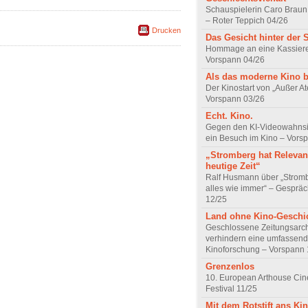
Schauspielerin Caro Braun
– Roter Teppich 04/26
Drucken
Das Gesicht hinter der 
Hommage an eine Kassiere
Vorspann 04/26
Als das moderne Kino 
Der Kinostart von „Außer A
Vorspann 03/26
Echt. Kino.
Gegen den KI-Videowahnsin
ein Besuch im Kino – Vors
„Stromberg hat Relevanz
heutige Zeit“
Ralf Husmann über „Strom
alles wie immer“ – Gesprä
12/25
Land ohne Kino-Geschi
Geschlossene Zeitungsarc
verhindern eine umfassend
Kinoforschung – Vorspann 
Grenzenlos
10. European Arthouse Ci
Festival 11/25
Mit dem Rotstift ans Ki