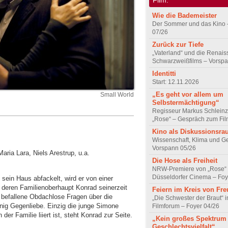
Wie die Bademeister
Der Sommer und das Kino 
07/26
Zurück zur Tiefe
„Vaterland“ und die Renai
Schwarzweißfilms – Vorsp
Identitti
Start: 12.11.2026
„Es geht vor allem um
Small World
Selbstermächtigung“
Regisseur Markus Schleinz
„Rose“ – Gespräch zum Fil
Kino als Diskussionsr
Wissenschaft, Klima und G
Vorspann 05/26
aria Lara, Niels Arestrup, u.a.
Die Hose als Freiheit
NRW-Premiere von „Rose“
Düsseldorfer Cinema – Foy
sein Haus abfackelt, wird er von einer
deren Familienoberhaupt Konrad seinerzeit
Feiern im Kreis von Fr
 befallene Obdachlose Fragen über die
„Die Schwester der Braut“ 
enig Gegenliebe. Einzig die junge Simone
Filmforum – Foyer 04/26
der Familie liiert ist, steht Konrad zur Seite.
„Kein großes Spektrum
Geschlechtsvielfalt“