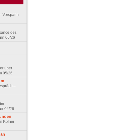
– Vorspann
ssance des
ann 06/26
er über
m 05/26
aum
espräch –
 im
er 04/26
eunden
im Kölner
 an