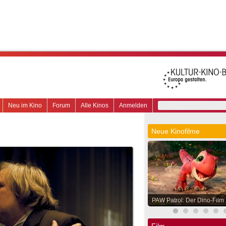
Neu im Kino
Forum
Alle Kinos
Anmelden
Neue Kinofilme
PAW Patrol: Der Dino-Film
Film.