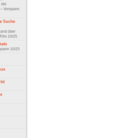
 die
t – Vorspann
ne Suche
land über
Film 10/25
kats
rspann 10/25
kus
rld
er