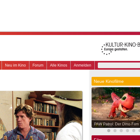
Neu im Kino
Forum
Alle Kinos
Anmelden
Neue Kinofilme
PAW Patrol: Der Dino-Film
Film.