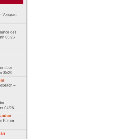
– Vorspann
ssance des
ann 06/26
er über
m 05/26
aum
espräch –
 im
er 04/26
eunden
im Kölner
 an