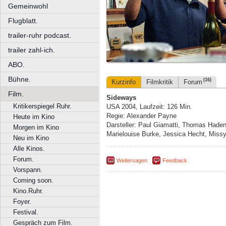
Gemeinwohl
Flugblatt.
trailer-ruhr podcast.
trailer zahl-ich.
ABO.
Bühne.
(16)
Kurzinfo
Filmkritik
Forum
Film.
Sideways
Kritikerspiegel Ruhr.
USA 2004, Laufzeit: 126 Min.
Regie: Alexander Payne
Heute im Kino
Darsteller: Paul Giamatti, Thomas Hade
Morgen im Kino
Marielouise Burke, Jessica Hecht, Miss
Neu im Kino
Alle Kinos.
Forum.
Weitersagen
Feedback
Vorspann.
Coming soon.
Kino.Ruhr.
Foyer.
Festival.
Gespräch zum Film.