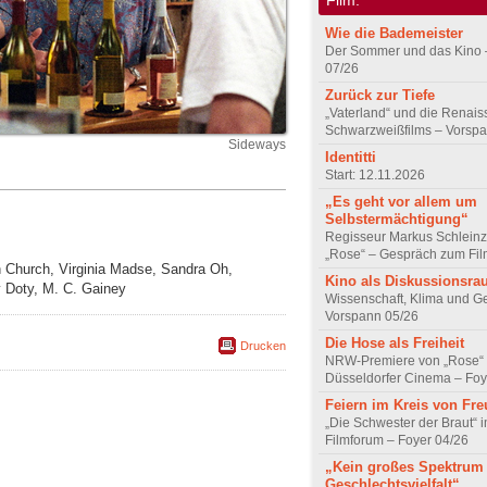
Wie die Bademeister
Der Sommer und das Kino 
07/26
Zurück zur Tiefe
„Vaterland“ und die Renai
Schwarzweißfilms – Vorsp
Sideways
Identitti
Start: 12.11.2026
„Es geht vor allem um
Selbstermächtigung“
Regisseur Markus Schleinz
„Rose“ – Gespräch zum Fil
n Church, Virginia Madse, Sandra Oh,
Kino als Diskussionsr
y Doty, M. C. Gainey
Wissenschaft, Klima und G
Vorspann 05/26
Die Hose als Freiheit
Drucken
NRW-Premiere von „Rose“
Düsseldorfer Cinema – Foy
Feiern im Kreis von Fr
„Die Schwester der Braut“ 
Filmforum – Foyer 04/26
„Kein großes Spektrum
Geschlechtsvielfalt“