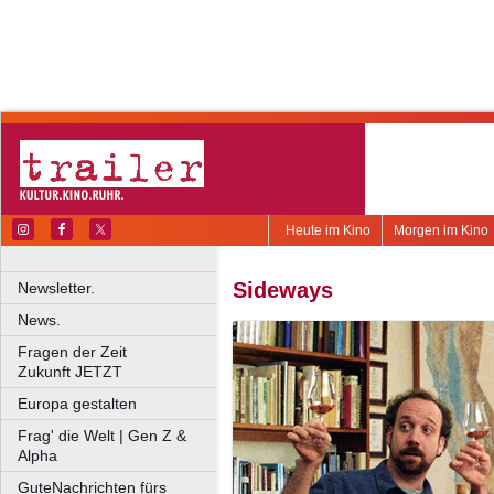
Heute im Kino
Morgen im Kino
Sideways
Newsletter.
News.
Fragen der Zeit
Zukunft JETZT
Europa gestalten
Frag' die Welt | Gen Z &
Alpha
GuteNachrichten fürs