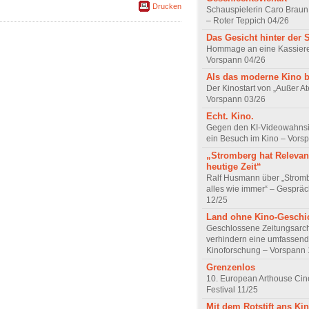
Drucken
Schauspielerin Caro Braun
– Roter Teppich 04/26
Das Gesicht hinter der 
Hommage an eine Kassiere
Vorspann 04/26
Als das moderne Kino 
Der Kinostart von „Außer A
Vorspann 03/26
Echt. Kino.
Gegen den KI-Videowahnsin
ein Besuch im Kino – Vors
„Stromberg hat Relevanz
heutige Zeit“
Ralf Husmann über „Strom
alles wie immer“ – Gesprä
12/25
Land ohne Kino-Geschi
Geschlossene Zeitungsarc
verhindern eine umfassend
Kinoforschung – Vorspann 
Grenzenlos
10. European Arthouse Ci
Festival 11/25
Mit dem Rotstift ans Ki