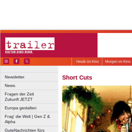
Heute im Kino
Morgen im Kino
Short Cuts
Newsletter.
News.
Fragen der Zeit
Zukunft JETZT
Europa gestalten
Frag' die Welt | Gen Z &
Alpha
GuteNachrichten fürs