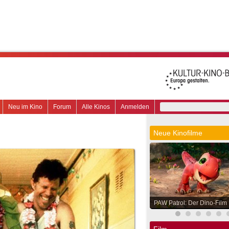
Neu im Kino
Forum
Alle Kinos
Anmelden
Neue Kinofilme
PAW Patrol: Der Dino-Film
Film.