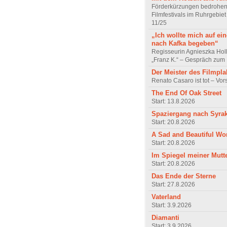
Förderkürzungen bedrohen
Filmfestivals im Ruhrgebie
11/25
„Ich wollte mich auf ei
nach Kafka begeben“
Regisseurin Agnieszka Hol
„Franz K.“ – Gespräch zum 
Der Meister des Filmpla
Renato Casaro ist tot – Vo
The End Of Oak Street
Start: 13.8.2026
Spaziergang nach Syra
Start: 20.8.2026
A Sad and Beautiful Wo
Start: 20.8.2026
Im Spiegel meiner Mutt
Start: 20.8.2026
Das Ende der Sterne
Start: 27.8.2026
Vaterland
Start: 3.9.2026
Diamanti
Start: 3.9.2026