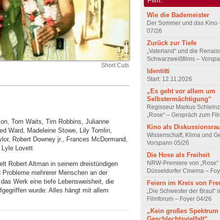
Wie die Bademeister
Der Sommer und das Kino 
07/26
Zurück zur Tiefe
„Vaterland“ und die Renai
Schwarzweißfilms – Vorsp
Short Cuts
Identitti
Start: 12.11.2026
„Es geht vor allem um
Selbstermächtigung“
Regisseur Markus Schleinz
„Rose“ – Gespräch zum Fil
on, Tom Waits, Tim Robbins, Julianne
Kino als Diskussionsr
ed Ward, Madeleine Stowe, Lily Tomlin,
Wissenschaft, Klima und G
aylor, Robert Downey jr., Frances McDormand,
Vorspann 05/26
 Lyle Lovett
Die Hose als Freiheit
NRW-Premiere von „Rose“
lt Robert Altman in seinem dreistündigen
Düsseldorfer Cinema – Foy
nd Probleme mehrerer Menschen an der
das Werk eine tiefe Lebensweisheit, die
Feiern im Kreis von Fr
egriffen wurde: Alles hängt mit allem
„Die Schwester der Braut“ 
Filmforum – Foyer 04/26
„Kein großes Spektrum
Geschlechtsvielfalt“