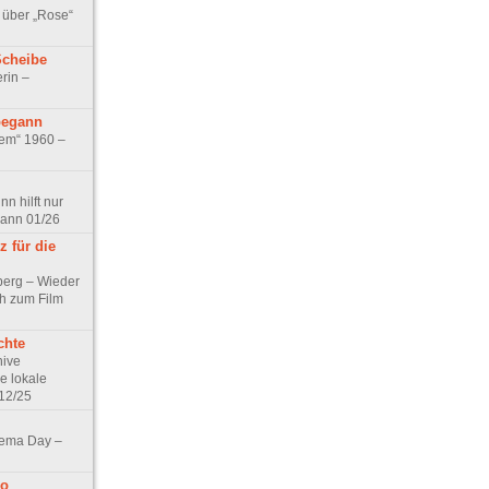
 über „Rose“
Scheibe
rin –
begann
tem“ 1960 –
n hilft nur
pann 01/26
 für die
berg – Wieder
ch zum Film
chte
hive
e lokale
12/25
nema Day –
no