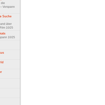
 die
t – Vorspann
ne Suche
land über
Film 10/25
kats
rspann 10/25
kus
rld
er