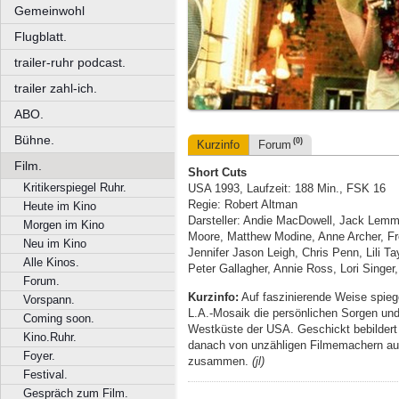
Gemeinwohl
Flugblatt.
trailer-ruhr podcast.
trailer zahl-ich.
ABO.
Bühne.
(0)
Kurzinfo
Forum
Film.
Short Cuts
Kritikerspiegel Ruhr.
USA 1993, Laufzeit: 188 Min., FSK 16
Regie: Robert Altman
Heute im Kino
Darsteller: Andie MacDowell, Jack Lemm
Morgen im Kino
Moore, Matthew Modine, Anne Archer, Fr
Neu im Kino
Jennifer Jason Leigh, Chris Penn, Lili T
Alle Kinos.
Peter Gallagher, Annie Ross, Lori Singer,
Forum.
Kurzinfo:
Auf faszinierende Weise spiege
Vorspann.
L.A.-Mosaik die persönlichen Sorgen u
Coming soon.
Westküste der USA. Geschickt bebildert 
Kino.Ruhr.
danach von unzähligen Filmemachern aufg
Foyer.
zusammen.
(jl)
Festival.
Gespräch zum Film.