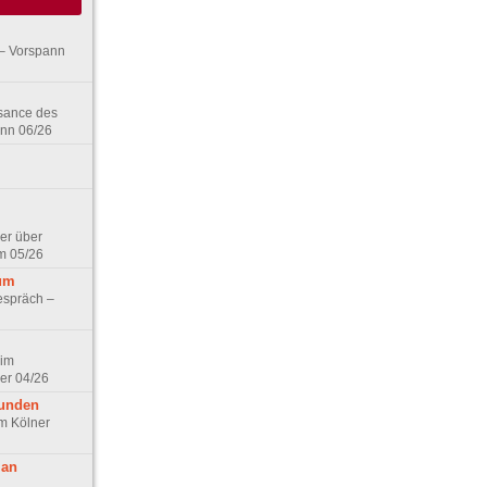
– Vorspann
ssance des
ann 06/26
er über
m 05/26
aum
espräch –
 im
er 04/26
eunden
im Kölner
 an