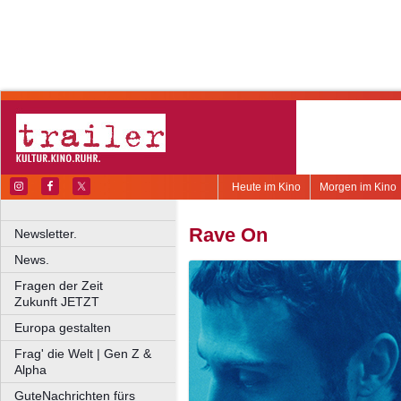
Heute im Kino
Morgen im Kino
Rave On
Newsletter.
News.
Fragen der Zeit
Zukunft JETZT
Europa gestalten
Frag' die Welt | Gen Z &
Alpha
GuteNachrichten fürs