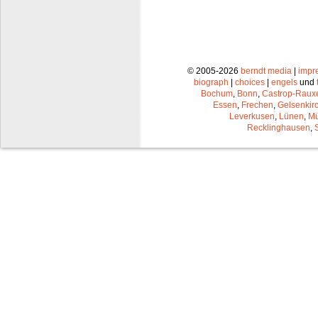
© 2005-2026
berndt media
|
impr
biograph
|
choices
|
engels
und
Bochum
,
Bonn
,
Castrop-Raux
Essen
,
Frechen
,
Gelsenkir
Leverkusen
,
Lünen
,
Mü
Recklinghausen
,