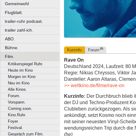
Gemeinwohl
Flugblatt.
trailer-ruhr podcast.
trailer zahl-ich.
ABO.
Bühne.
(0)
Kurzinfo
Forum
Film.
Rave On
Kritikerspiegel Ruhr.
Deutschland 2024, Laufzeit: 80 M
Heute im Kino
Regie: Nikias Chryssos, Viktor J
Morgen im Kino
Darsteller: Aaron Altaras, Clemen
Neu im Kino
>> weltkino.de/filme/rave-on
Alle Kinos.
Kurzinfo:
Der Durchbruch blieb i
Forum.
der DJ und Techno-Produzent Ko
Vorspann.
Clubleben zurückgezogen. Als si
Coming soon.
ankündigt, setzt Kosmo noch einma
Kino.Ruhr.
mit seiner neuesten Vinyl-Schei
Foyer.
wendungsreichen Trip durch die
Festival.
(he)
Gespräch zum Film.