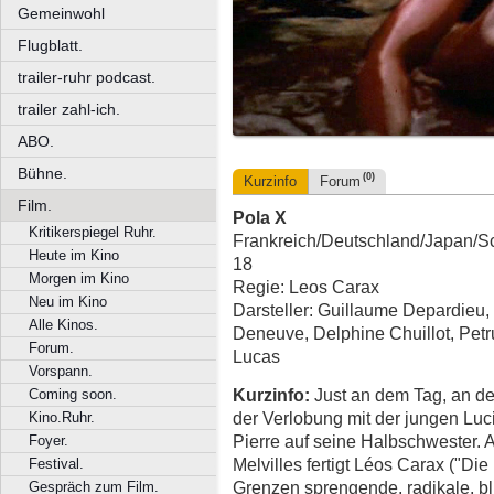
Gemeinwohl
Flugblatt.
trailer-ruhr podcast.
trailer zahl-ich.
ABO.
Bühne.
(0)
Kurzinfo
Forum
Film.
Pola X
Kritikerspiegel Ruhr.
Frankreich/Deutschland/Japan/Sc
Heute im Kino
18
Morgen im Kino
Regie: Leos Carax
Neu im Kino
Darsteller: Guillaume Depardieu
Alle Kinos.
Deneuve, Delphine Chuillot, Petr
Forum.
Lucas
Vorspann.
Kurzinfo:
Just an dem Tag, an de
Coming soon.
der Verlobung mit der jungen Lucille
Kino.Ruhr.
Pierre auf seine Halbschwester
Foyer.
Melvilles fertigt Léos Carax ("Di
Festival.
Grenzen sprengende, radikale, bl
Gespräch zum Film.