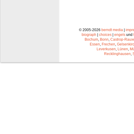
© 2005-2026
berndt media
|
impr
biograph
|
choices
|
engels
und
Bochum
,
Bonn
,
Castrop-Raux
Essen
,
Frechen
,
Gelsenkir
Leverkusen
,
Lünen
,
Mü
Recklinghausen
,