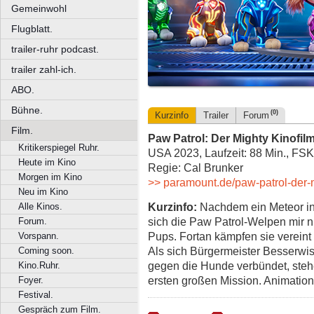
Gemeinwohl
Flugblatt.
trailer-ruhr podcast.
trailer zahl-ich.
ABO.
Bühne.
(0)
Kurzinfo
Trailer
Forum
Film.
Paw Patrol: Der Mighty Kinofil
Kritikerspiegel Ruhr.
USA 2023, Laufzeit: 88 Min., FSK
Heute im Kino
Regie: Cal Brunker
Morgen im Kino
>> paramount.de/paw-patrol-der-m
Neu im Kino
Kurzinfo:
Nachdem ein Meteor in
Alle Kinos.
sich die Paw Patrol-Welpen mir nic
Forum.
Pups. Fortan kämpfen sie vereint
Vorspann.
Als sich Bürgermeister Besserwis
Coming soon.
gegen die Hunde verbündet, stehe
Kino.Ruhr.
ersten großen Mission. Animatio
Foyer.
Festival.
Gespräch zum Film.