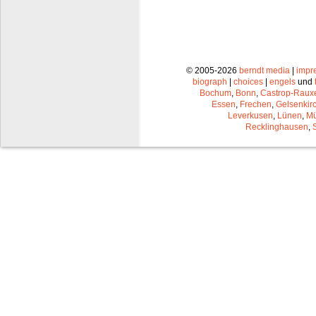
© 2005-2026
berndt media
|
impr
biograph
|
choices
|
engels
und
Bochum
,
Bonn
,
Castrop-Raux
Essen
,
Frechen
,
Gelsenkir
Leverkusen
,
Lünen
,
Mü
Recklinghausen
,