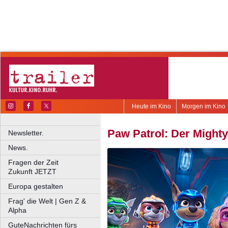
Heute im Kino
Morgen im Kino
Paw Patrol: Der Mighty
Newsletter.
News.
Fragen der Zeit
Zukunft JETZT
Europa gestalten
Frag' die Welt | Gen Z &
Alpha
GuteNachrichten fürs