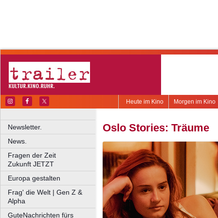
Heute im Kino
Morgen im Kino
Oslo Stories: Träume
Newsletter.
News.
Fragen der Zeit
Zukunft JETZT
Europa gestalten
Frag' die Welt | Gen Z &
Alpha
GuteNachrichten fürs