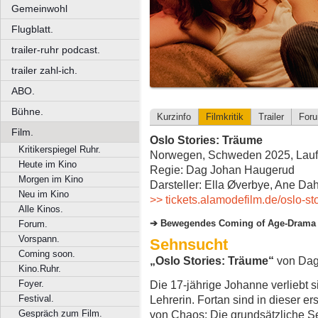
Gemeinwohl
Flugblatt.
trailer-ruhr podcast.
trailer zahl-ich.
ABO.
Bühne.
Kurzinfo
Filmkritik
Trailer
For
Film.
Oslo Stories: Träume
Kritikerspiegel Ruhr.
Norwegen, Schweden 2025, Laufz
Heute im Kino
Regie: Dag Johan Haugerud
Morgen im Kino
Darsteller: Ella Øverbye, Ane D
Neu im Kino
>> tickets.alamodefilm.de/oslo-st
Alle Kinos.
Bewegendes Coming of Age-Drama
Forum.
Vorspann.
Sehnsucht
Coming soon.
„Oslo Stories: Träume“
von Dag
Kino.Ruhr.
Foyer.
Die 17-jährige Johanne verliebt s
Festival.
Lehrerin. Fortan sind in dieser e
Gespräch zum Film.
von Chaos: Die grundsätzliche Seh