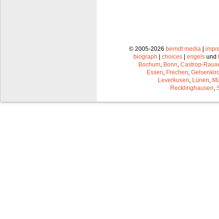
© 2005-2026
berndt media
|
impr
biograph
|
choices
|
engels
und
Bochum
,
Bonn
,
Castrop-Raux
Essen
,
Frechen
,
Gelsenkir
Leverkusen
,
Lünen
,
Mü
Recklinghausen
,