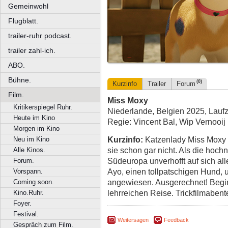
Gemeinwohl
Flugblatt.
trailer-ruhr podcast.
trailer zahl-ich.
ABO.
Bühne.
(0)
Kurzinfo
Trailer
Forum
Film.
Miss Moxy
Kritikerspiegel Ruhr.
Niederlande, Belgien 2025, Laufz
Heute im Kino
Regie: Vincent Bal, Wip Vernooij
Morgen im Kino
Kurzinfo:
Katzenlady Miss Moxy
Neu im Kino
sie schon gar nicht. Als die hoch
Alle Kinos.
Südeuropa unverhofft auf sich allei
Forum.
Ayo, einen tollpatschigen Hund, 
Vorspann.
angewiesen. Ausgerechnet! Begin
Coming soon.
lehrreichen Reise. Trickfilmabent
Kino.Ruhr.
Foyer.
Festival.
Weitersagen
Feedback
Gespräch zum Film.