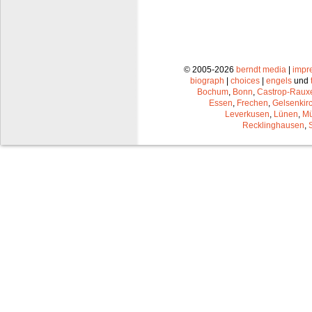
© 2005-2026
berndt media
|
impr
biograph
|
choices
|
engels
und
Bochum
,
Bonn
,
Castrop-Raux
Essen
,
Frechen
,
Gelsenkir
Leverkusen
,
Lünen
,
Mü
Recklinghausen
,