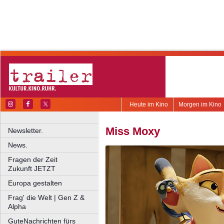
Heute im Kino
Morgen im Kino
Miss Moxy
Newsletter.
News.
Fragen der Zeit
Zukunft JETZT
Europa gestalten
Frag' die Welt | Gen Z &
Alpha
GuteNachrichten fürs