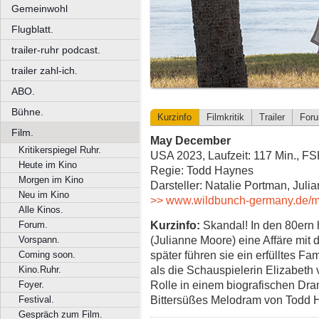
Gemeinwohl
Flugblatt.
trailer-ruhr podcast.
trailer zahl-ich.
ABO.
Bühne.
Kurzinfo
Filmkritik
Trailer
For
Film.
May December
Kritikerspiegel Ruhr.
USA 2023, Laufzeit: 117 Min., F
Heute im Kino
Regie: Todd Haynes
Morgen im Kino
Darsteller: Natalie Portman, Jul
Neu im Kino
>> www.wildbunch-germany.de/
Alle Kinos.
Kurzinfo:
Skandal! In den 80ern h
Forum.
(Julianne Moore) eine Affäre mit 
Vorspann.
später führen sie ein erfülltes F
Coming soon.
als die Schauspielerin Elizabeth vo
Kino.Ruhr.
Rolle in einem biografischen Dra
Foyer.
Bittersüßes Melodram von Todd H
Festival.
Gespräch zum Film.