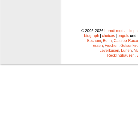
© 2005-2026
berndt media
|
impr
biograph
|
choices
|
engels
und
Bochum
,
Bonn
,
Castrop-Raux
Essen
,
Frechen
,
Gelsenkir
Leverkusen
,
Lünen
,
Mü
Recklinghausen
,