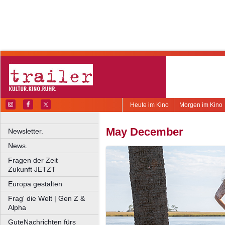
Heute im Kino
Morgen im Kino
May December
Newsletter.
News.
Fragen der Zeit
Zukunft JETZT
Europa gestalten
Frag' die Welt | Gen Z &
Alpha
GuteNachrichten fürs