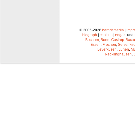
© 2005-2026
berndt media
|
impr
biograph
|
choices
|
engels
und
Bochum
,
Bonn
,
Castrop-Raux
Essen
,
Frechen
,
Gelsenkir
Leverkusen
,
Lünen
,
Mü
Recklinghausen
,