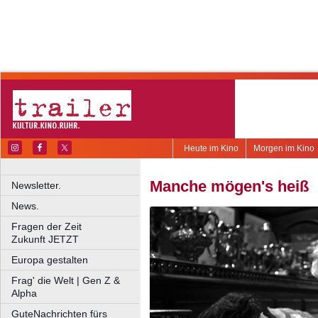
Heute im Kino
Morgen im Kino
Manche mögen's heiß
Newsletter.
News.
Fragen der Zeit
Zukunft JETZT
Europa gestalten
Frag' die Welt | Gen Z &
Alpha
GuteNachrichten fürs