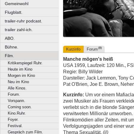
Gemeinwohl
Flugblatt.
trailer-ruhr podcast.
trailer zahl-ich.
ABO.
Bühne.
(0)
Kurzinfo
Forum
Film.
Manche mögen's heiß
Kritikerspiegel Ruhr.
USA 1959, Laufzeit: 120 Min., FS
Heute im Kino
Regie: Billy Wilder
Morgen im Kino
Darsteller: Jack Lemmon, Tony Cu
Neu im Kino
Pat O'Brien, Joe E. Brown, Nehe
Alle Kinos.
Kurzinfo:
Um vor einem Mafiacla
Forum.
zwei Musiker als Frauen verkleid
Vorspann.
verliebt sich in die blonde Sänge
Coming soon.
verwitweten Millionär umworben. 
Kino.Ruhr.
Filmkomödien aller Zeiten, mit 
Foyer.
Verfolgungsjagden und einer wun
Festival.
Thema Sexualität.
(jl)
Gespräch zum Film.