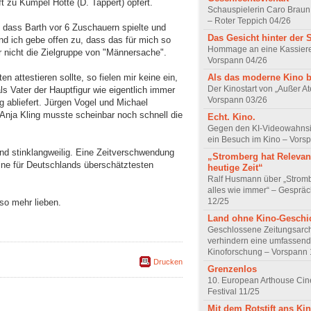
t zu Kumpel Hotte (D. Tappert) opfert.
Schauspielerin Caro Braun
– Roter Teppich 04/26
r, dass Barth vor 6 Zuschauern spielte und
Das Gesicht hinter der 
Und ich gebe offen zu, dass das für mich so
Hommage an eine Kassiere
ar nicht die Zielgruppe von "Männersache".
Vorspann 04/26
Als das moderne Kino 
 attestieren sollte, so fielen mir keine ein,
Der Kinostart von „Außer A
ls Vater der Hauptfigur wie eigentlich immer
Vorspann 03/26
g abliefert. Jürgen Vogel und Michael
 Anja Kling musste scheinbar noch schnell die
Echt. Kino.
Gegen den KI-Videowahnsin
ein Besuch im Kino – Vors
nd stinklangweilig. Eine Zeitverschwendung
„Stromberg hat Relevanz
ne für Deutschlands überschätztesten
heutige Zeit“
Ralf Husmann über „Strom
alles wie immer“ – Gesprä
12/25
so mehr lieben.
Land ohne Kino-Geschi
Geschlossene Zeitungsarc
verhindern eine umfassend
Kinoforschung – Vorspann 
Drucken
Grenzenlos
10. European Arthouse Ci
Festival 11/25
Mit dem Rotstift ans Ki