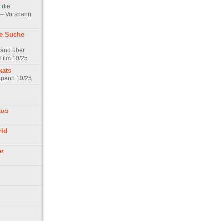
 die
t – Vorspann
ne Suche
land über
Film 10/25
kats
rspann 10/25
kus
rld
er