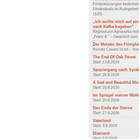
Förderkürzungen bedrohen
Filmfestivals im Ruhrgebie
11/25
„Ich wollte mich auf ei
nach Kafka begeben“
Regisseurin Agnieszka Hol
„Franz K.“ – Gespräch zum 
Der Meister des Filmpla
Renato Casaro ist tot – Vo
The End Of Oak Street
Start: 13.8.2026
Spaziergang nach Syra
Start: 20.8.2026
A Sad and Beautiful Wo
Start: 20.8.2026
Im Spiegel meiner Mutt
Start: 20.8.2026
Das Ende der Sterne
Start: 27.8.2026
Vaterland
Start: 3.9.2026
Diamanti
Start: 3.9.2026