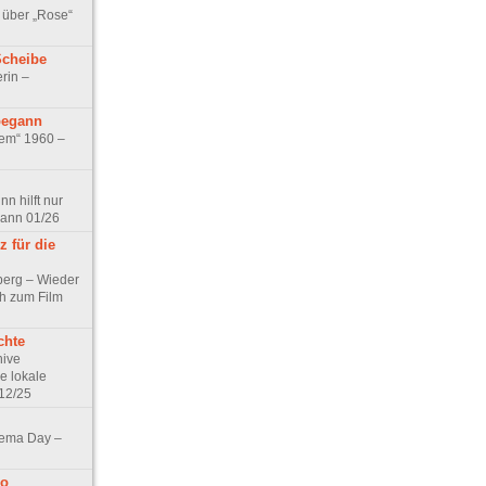
 über „Rose“
Scheibe
rin –
begann
tem“ 1960 –
n hilft nur
pann 01/26
 für die
berg – Wieder
ch zum Film
chte
hive
e lokale
12/25
nema Day –
no