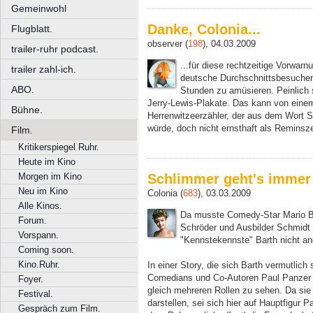
Gemeinwohl
Danke, Colonia...
Flugblatt.
observer (
198
), 04.03.2009
trailer-ruhr podcast.
...für diese rechtzeitige Vorwar
trailer zahl-ich.
deutsche Durchschnittsbesucher d
ABO.
Stunden zu amüsieren. Peinlich s
Jerry-Lewis-Plakate. Das kann von ein
Bühne.
Herrenwitzeerzähler, der aus dem Wort S
würde, doch nicht ernsthaft als Reminsz
Film.
Kritikerspiegel Ruhr.
Heute im Kino
Morgen im Kino
Schlimmer geht's immer
Neu im Kino
Colonia (
683
), 03.03.2009
Alle Kinos.
Da musste Comedy-Star Mario Ba
Forum.
Schröder und Ausbilder Schmidt
Vorspann.
"Kennstekennste" Barth nicht an
Coming soon.
Kino.Ruhr.
In einer Story, die sich Barth vermutlich s
Comedians und Co-Autoren Paul Panzer a
Foyer.
gleich mehreren Rollen zu sehen. Da si
Festival.
darstellen, sei sich hier auf Hauptfigur 
Gespräch zum Film.