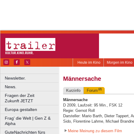
Heute im Kino
Morgen im Kino
Männersache
Newsletter.
News.
(2)
Kurzinfo
Forum
Fragen der Zeit
Männersache
Zukunft JETZT
D 2009, Laufzeit: 95 Min., FSK 12
Europa gestalten
Regie: Gernot Roll
Darsteller: Mario Barth, Dieter Tappert, 
Frag' die Welt | Gen Z &
Sido, Florentine Lahme, Michael Brandne
Alpha
Meine Meinung zu diesem Film
GuteNachrichten fürs