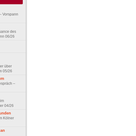
– Vorspann
ssance des
ann 06/26
er über
m 05/26
aum
espräch –
 im
er 04/26
eunden
im Kölner
 an