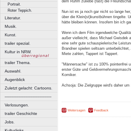
dem Ruhm zuliebe (fast) die Freundschaf
Portrait.
Roter Teppich.
Nun ist es ja noch gar nicht so lange he
über die Klein(st)kunstbühnen tingelte. 
Literatur.
hätte bleiben können. Insofern bin ich g
Musik.
Wenn ich dem Film irgendwelche Qualitäten
Kunst.
außer vielleicht, dass Michael Gwisdek a
trailer spezial.
eine sehr gute schauspielerische Leistun
Brandner spielen seltsam unterbelichtet,
Kultur in NRW.
Miete zahlen, Tappert ist Tappert.
trailer Thema.
"Männersache" ist zu 100% pointenfrei u
erster Güte und Geldvermehrungsmaschi
Auswahl.
Komiker.
Augenblick
Achsoja: Die Zielgruppe wird's daher um 
Zuletzt gelacht: Cartoons.
––––––––––––––––––––
Verlosungen.
Weitersagen
Feedback
trailer Geschichte
Jobs.
Kulturlinks.