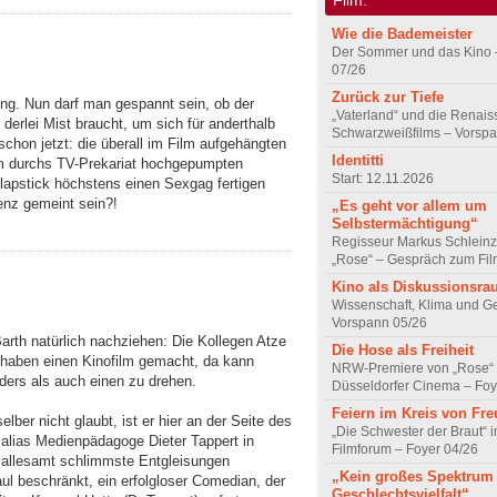
Wie die Bademeister
Der Sommer und das Kino 
07/26
Zurück zur Tiefe
nung. Nun darf man gespannt sein, ob der
„Vaterland“ und die Renai
erlei Mist braucht, um sich für anderthalb
Schwarzweißfilms – Vorsp
chon jetzt: die überall im Film aufgehängten
Identitti
em durchs TV-Prekariat hochgepumpten
Start: 12.11.2026
lapstick höchstens einen Sexgag fertigen
enz gemeint sein?!
„Es geht vor allem um
Selbstermächtigung“
Regisseur Markus Schleinz
„Rose“ – Gespräch zum Fil
Kino als Diskussionsr
Wissenschaft, Klima und G
Vorspann 05/26
rth natürlich nachziehen: Die Kollegen Atze
Die Hose als Freiheit
 haben einen Kinofilm gemacht, da kann
NRW-Premiere von „Rose“
ders als auch einen zu drehen.
Düsseldorfer Cinema – Foy
Feiern im Kreis von Fr
elber nicht glaubt, ist er hier an der Seite des
„Die Schwester der Braut“ 
lias Medienpädagoge Dieter Tappert in
Filmforum – Foyer 04/26
e allesamt schlimmste Entgleisungen
„Kein großes Spektrum
Paul beschränkt, ein erfolgloser Comedian, der
Geschlechtsvielfalt“