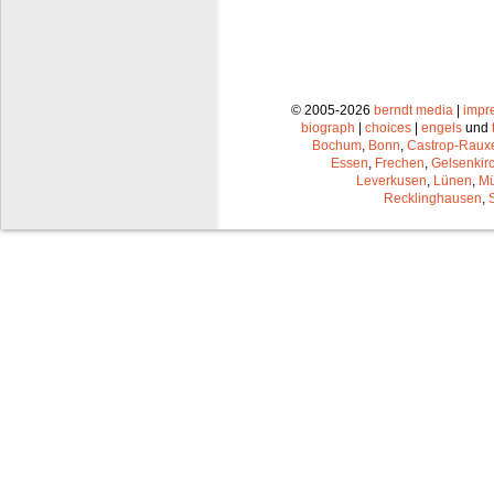
© 2005-2026
berndt media
|
impr
biograph
|
choices
|
engels
und
Bochum
,
Bonn
,
Castrop-Raux
Essen
,
Frechen
,
Gelsenkir
Leverkusen
,
Lünen
,
Mü
Recklinghausen
,