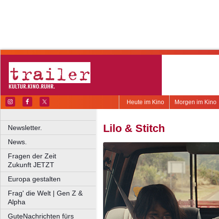
Heute im Kino
Morgen im Kino
Lilo & Stitch
Newsletter.
News.
Fragen der Zeit
Zukunft JETZT
Europa gestalten
Frag' die Welt | Gen Z &
Alpha
GuteNachrichten fürs