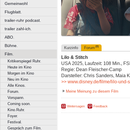
Gemeinwohl
Flugblatt.
trailer-ruhr podcast.
trailer zahl-ich.
ABO.
Bühne.
(0)
Kurzinfo
Forum
Film.
Lilo & Stitch
Kritikerspiegel Ruhr.
USA 2025, Laufzeit: 108 Min., FS
Heute im Kino
Regie: Dean Fleischer-Camp
Morgen im Kino
Darsteller: Chris Sanders, Maia
Neu im Kino
>> www.disney.de/filme/lilo-und-s
Alle Kinos.
Meine Meinung zu diesem Film
Forum.
Vorspann.
Coming soon.
Weitersagen
Feedback
Kino.Ruhr.
Foyer.
Festival.
Gespräch zum Film.