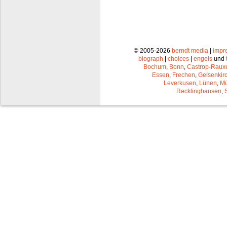
© 2005-2026
berndt media
|
impr
biograph
|
choices
|
engels
und
Bochum
,
Bonn
,
Castrop-Raux
Essen
,
Frechen
,
Gelsenkir
Leverkusen
,
Lünen
,
Mü
Recklinghausen
,