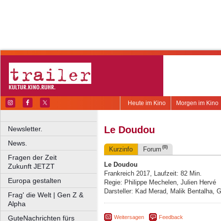
Heute im Kino
Morgen im Kino
Le Doudou
Newsletter.
News.
(0)
Kurzinfo
Forum
Fragen der Zeit
Le Doudou
Zukunft JETZT
Frankreich 2017, Laufzeit: 82 Min.
Europa gestalten
Regie: Philippe Mechelen, Julien Hervé
Darsteller: Kad Merad, Malik Bentalha,
Frag' die Welt | Gen Z &
Alpha
Weitersagen
Feedback
GuteNachrichten fürs