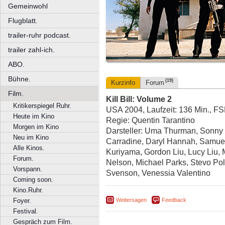
Gemeinwohl
Flugblatt.
trailer-ruhr podcast.
trailer zahl-ich.
ABO.
Bühne.
(19)
Kurzinfo
Forum
Film.
Kill Bill: Volume 2
Kritikerspiegel Ruhr.
USA 2004, Laufzeit: 136 Min., F
Heute im Kino
Regie: Quentin Tarantino
Morgen im Kino
Darsteller: Uma Thurman, Sonny "
Neu im Kino
Carradine, Daryl Hannah, Samuel 
Alle Kinos.
Kuriyama, Gordon Liu, Lucy Liu, 
Forum.
Nelson, Michael Parks, Stevo Pol
Vorspann.
Svenson, Venessia Valentino
Coming soon.
Kino.Ruhr.
Weitersagen
Feedback
Foyer.
Festival.
Gespräch zum Film.