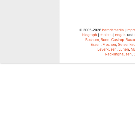
© 2005-2026
berndt media
|
impr
biograph
|
choices
|
engels
und
Bochum
,
Bonn
,
Castrop-Raux
Essen
,
Frechen
,
Gelsenkir
Leverkusen
,
Lünen
,
Mü
Recklinghausen
,