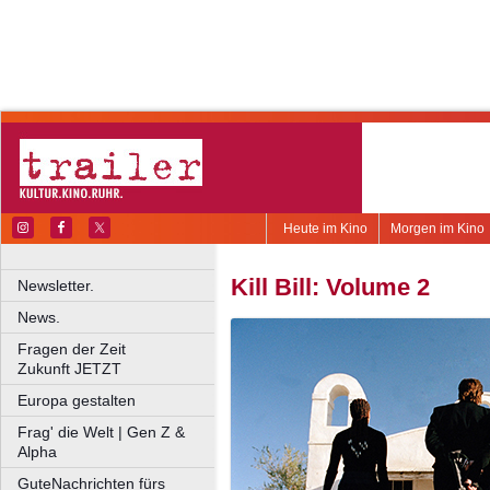
Heute im Kino
Morgen im Kino
Kill Bill: Volume 2
Newsletter.
News.
Fragen der Zeit
Zukunft JETZT
Europa gestalten
Frag' die Welt | Gen Z &
Alpha
GuteNachrichten fürs