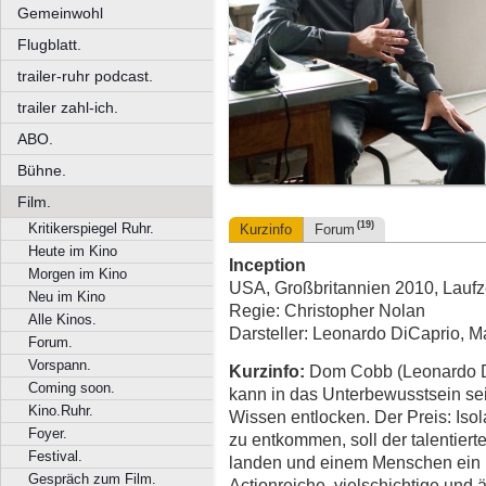
Gemeinwohl
Flugblatt.
trailer-ruhr podcast.
trailer zahl-ich.
ABO.
Bühne.
Film.
(19)
Kritikerspiegel Ruhr.
Kurzinfo
Forum
Heute im Kino
Inception
Morgen im Kino
USA, Großbritannien 2010, Laufze
Neu im Kino
Regie: Christopher Nolan
Alle Kinos.
Darsteller: Leonardo DiCaprio, Ma
Forum.
Vorspann.
Kurzinfo:
Dom Cobb (Leonardo Di
Coming soon.
kann in das Unterbewusstsein se
Kino.Ruhr.
Wissen entlocken. Der Preis: Is
Foyer.
zu entkommen, soll der talentier
Festival.
landen und einem Menschen ein H
Gespräch zum Film.
Actionreiche, vielschichtige und