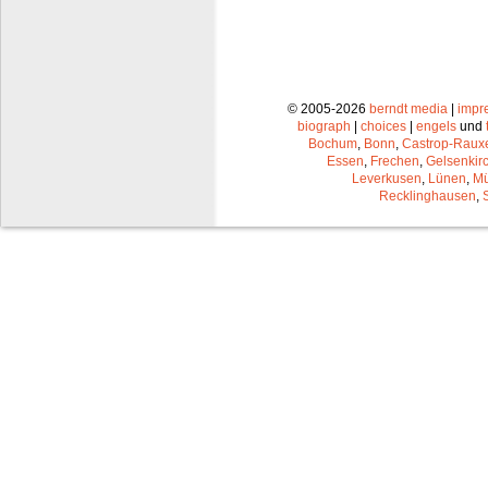
© 2005-2026
berndt media
|
impr
biograph
|
choices
|
engels
und
Bochum
,
Bonn
,
Castrop-Raux
Essen
,
Frechen
,
Gelsenkir
Leverkusen
,
Lünen
,
Mü
Recklinghausen
,