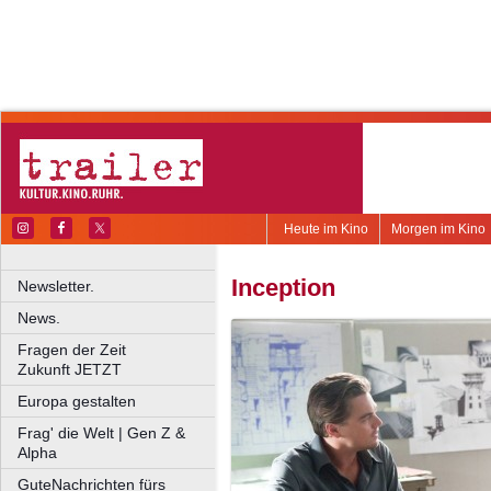
Heute im Kino
Morgen im Kino
Inception
Newsletter.
News.
Fragen der Zeit
Zukunft JETZT
Europa gestalten
Frag' die Welt | Gen Z &
Alpha
GuteNachrichten fürs